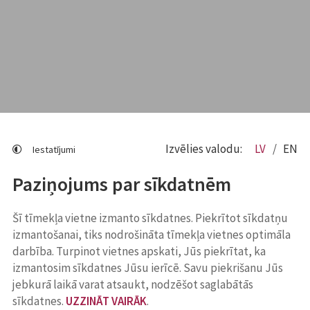
Izvēlies valodu:
LV
EN
Iestatījumi
Paziņojums par sīkdatnēm
Šī tīmekļa vietne izmanto sīkdatnes. Piekrītot sīkdatņu
izmantošanai, tiks nodrošināta tīmekļa vietnes optimāla
darbība. Turpinot vietnes apskati, Jūs piekrītat, ka
izmantosim sīkdatnes Jūsu ierīcē. Savu piekrišanu Jūs
jebkurā laikā varat atsaukt, nodzēšot saglabātās
sīkdatnes.
UZZINĀT VAIRĀK
.