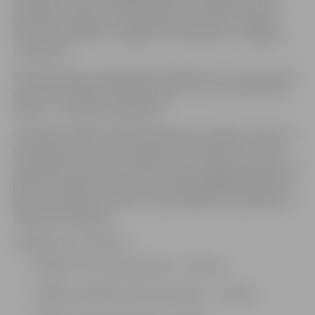
vairākām klasēm finālā pārstāvēta arī Jelgavas Valsts
ģimnāzija, Jelgavas Tehnoloģiju vidusskola, Jelgavas
Centra pamatskola, Jelgavas 4. vidusskola un Jelgavas
tehnikums.
Kopumā konkursā piedalījās 1148 klases no visas Latvijas,
savukārt finālā katrā klašu grupā – 6.–7., 8.–9. un 10.–12.
klasēs – sacentīsies 160 klases.
Lai iekļūtu finālā, skolēniem bija jāveic dažādi uzdevumi,
kas pārbaudīja ne vien zināšanas un radošumu, bet arī
sadarbības prasmes un spēju risināt problēmsituācijas. Šī
gada čempionāta tēma ir draudzība digitālajā laikmetā,
īpašu uzmanību pievēršot savstarpējai komunikācijai un
sadarbībai klātienē.
Jelgavas skolu finālisti:
Jelgavas Centra pamatskola – 2 klases;
Jelgavas Spīdolas Valsts ģimnāzija – 7 klases;