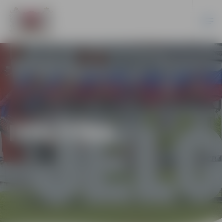
IZGLĪTĪBA