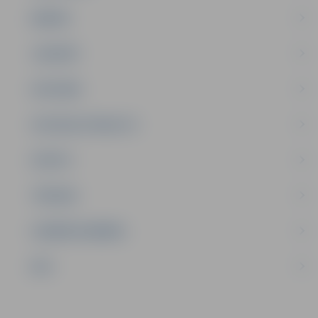
ĢIMENE
JAUNIEŠI
SATIKSME
SOCIĀLAIS ATBALSTS
SPORTS
TŪRISMS
UZŅĒMĒJDARBĪBA
NVO