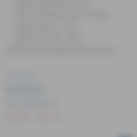
Jelgavas Valsts ģimnāzija – 4 klases;
Jelgavas Tehnoloģiju vidusskola – 3 klases;
Jelgavas tehnikums – 1 klase;
Jelgavas 4. vidusskola – 1 klase.
“Čē Čē Čempionāts” šogad norisinās jau 20. sezonu.
Foto: publicitātes
Ziņu sagatavoja
Jelgavas Izglītības pārvalde
Drukāt
Dalīties