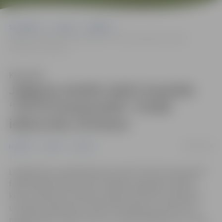
Sākumlapa
Jaunumi
Izglītība
Jelgavas skolēni aktīvi iesaistās “Čē Čē Čempionātā”; finālā
iekļuvušas 18 klases
Klausīties
Jelgavas skolēni aktīvi iesaistās
“Čē Čē Čempionātā”; finālā
iekļuvušas 18 klases
09/05/2026
Izglītība
Jaunieši
Jaunumi
Lielākā klašu saliedēšanās festivāla “Čē Čē Čempionāts”
finālā šogad iekļuvušas 18 Jelgavas izglītības iestāžu
klases, apliecinot skolēnu augsto aktivitāti, radošumu
un spēju sadarboties. Fināls norisināsies no 28. līdz 30.
maijam Ogres Zilajos kalnos, pulcējot 480 klases no visas