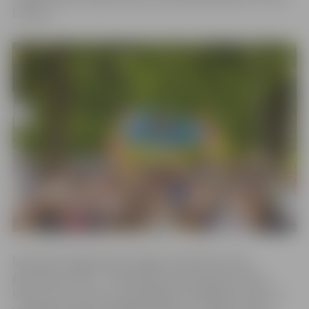
Latvijas.
Īpaši aktīvi šogad bijuši Jelgavas Spīdolas Valsts
ģimnāzija skolēni – finālā iekļuvušas septiņas skolas
klases, kas ir viens no augstākajiem rādītājiem valstī. Ar