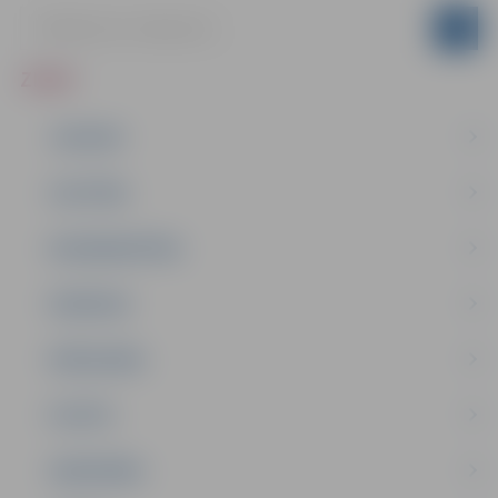
ZIŅAS
JAUNUMI
IZGLĪTĪBA
NODARBINĀTĪBA
PASĀKUMI
PAŠVALDĪBA
PILSĒTA
SABIEDRĪBA