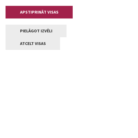
APSTIPRINĀT VISAS
PIELĀGOT IZVĒLI
ATCELT VISAS
Kontakti
Jelgavas valstpilsētas pašvaldība
Lielā iela 11, Jelgava, LV-3001
+371 63005522