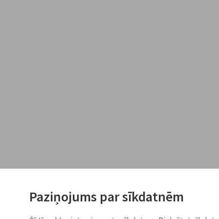
Paziņojums par sīkdatnēm