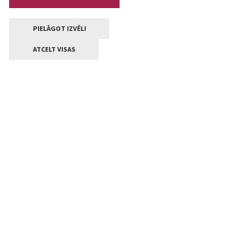
PIELĀGOT IZVĒLI
ATCELT VISAS
Kontakti
Jelgavas valstpilsētas pašvaldība
Lielā iela 11, Jelgava, LV-3001
+371 63005522
pasts@jelgava.lv