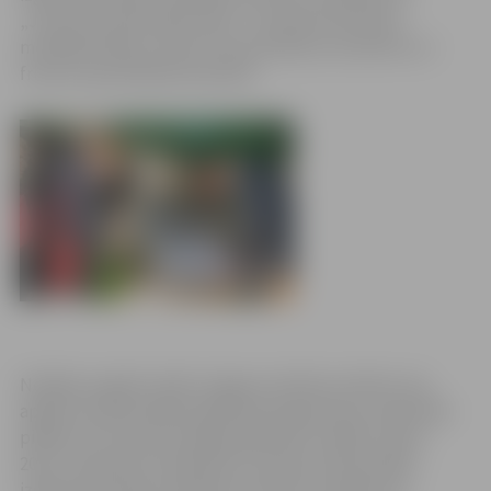
„Jaunais profesionālis 2012”. Jaunieši sacentīsies
metālapstrādes, tērpa stila speciālista, konditora un
frizieru specialitātes prasmēs.
Nedēļas nogalē vairāki Jelgavas pilsētas skolēni, kas
apgūst profesionālās izglītības programmas, pārstāvēs
pilsētu 18. Starptautiskajā izglītības izstādē „Skola
2012”’ Ķīpsalā un piedalīsies Latvijas profesionālās
izglītības iestāžu audzēkņu konkursu pasākumos