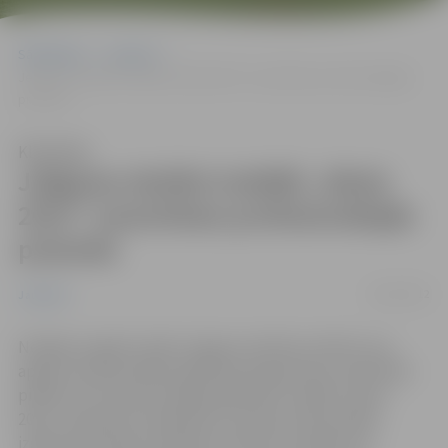
Sākumlapa
Jaunumi
Jelgavas skolēni izstādē „Skola 2012” sacentīsies profesionālajās
prasmēs
Klausīties
Jelgavas skolēni izstādē „Skola
2012” sacentīsies profesionālajās
prasmēs
01/03/2012
Jaunumi
Nedēļas nogalē vairāki Jelgavas pilsētas skolēni, kas
apgūst profesionālās izglītības programmas, pārstāvēs
pilsētu 18. Starptautiskajā izglītības izstādē „Skola
2012”’ Ķīpsalā un piedalīsies Latvijas profesionālās
izglītības iestāžu audzēkņu konkursu pasākumos