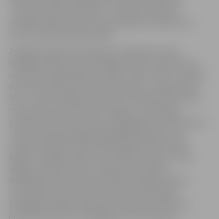
„Jaunais profesionālis 2012”. Jaunieši sacentīsies
metālapstrādes, tērpa stila speciālista, konditora un
frizieru specialitātes prasmēs.
Zemgales reģiona Kompetenču attīstības centra
Metālapstrādes parka vadītājam Mārim Ernstsonam un
vairākiem pasniedzējiem izstādē „Skola” 2012” uzticēta
divu profesionālas meistarības konkursu organizēšana.
Abos – gan metināšanas, gan CNC frēzēšanas konkursos
savas prasmes demonstrēs Jelgavas 1. ģimnāzijas
audzēkņi Sanda Petrokaite (pedagoga Dace Brūvere) un
Jānis Ozoliņš (pedagogs Olga Nigimatzjanova), kas
paralēli mācībām vidusskolā Metālapstrādes parkā
apgūst metālapstrādes specialitātes prasmes. Savas
iegūtās zināšanas Ciparu programmas vadības
darbagaldu iestatītāju specialitātē Jelgavas Amatu
vidusskolā konkursos demonstrēs Kirils Vasiļjevs
(pedagogs Vitālijs Apetjonoks), Mārtiņš Dundulis un
Andrejs Čeļukanovs (pedagoga Dmitrijs Klokovs).