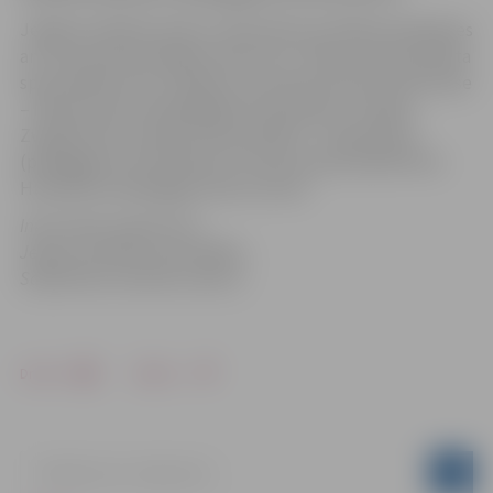
Jelgavas pilsētas Amatu vidusskolas audzēkņi piedalīsies
arī citos profesionālajos konkursos. Tērpa stila speciālista
specialitātē savas zināšanas un prasmes demonstrēs Alise
– Marija Aizpure (pedagoģes Dita Danele un Gaļina
Zvaigznone), konditora specialitātē – Evija Kalniņa
(pedagogs Gunta Briede) un friziera specialitātē Anna
Hudožilova (pedagogs Ināra Zutere).
Informācija sagatavota
Jelgavas pilsētas pašvaldības
Sabiedrisko attiecību sektorā
Drukāt
Dalīties