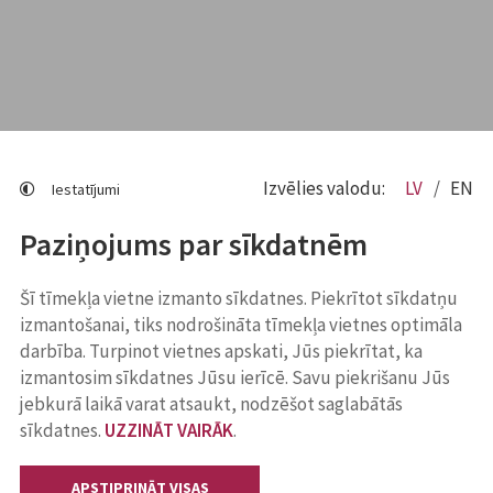
Izvēlies valodu:
LV
EN
Iestatījumi
Paziņojums par sīkdatnēm
Šī tīmekļa vietne izmanto sīkdatnes. Piekrītot sīkdatņu
izmantošanai, tiks nodrošināta tīmekļa vietnes optimāla
darbība. Turpinot vietnes apskati, Jūs piekrītat, ka
izmantosim sīkdatnes Jūsu ierīcē. Savu piekrišanu Jūs
jebkurā laikā varat atsaukt, nodzēšot saglabātās
sīkdatnes.
UZZINĀT VAIRĀK
.
APSTIPRINĀT VISAS