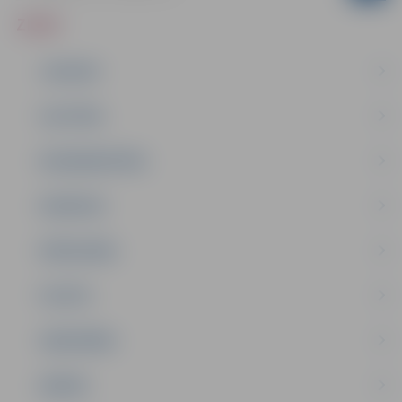
ZIŅAS
JAUNUMI
IZGLĪTĪBA
NODARBINĀTĪBA
PASĀKUMI
PAŠVALDĪBA
PILSĒTA
SABIEDRĪBA
ĢIMENE