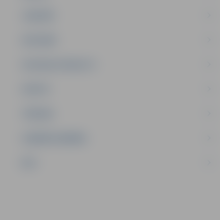
JAUNIEŠI
SATIKSME
SOCIĀLAIS ATBALSTS
SPORTS
TŪRISMS
UZŅĒMĒJDARBĪBA
NVO