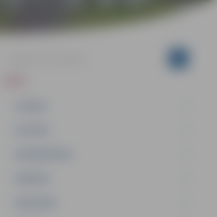
ZIŅAS
JAUNUMI
IZGLĪTĪBA
NODARBINĀTĪBA
PASĀKUMI
PAŠVALDĪBA