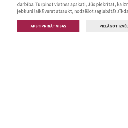
darbība. Turpinot vietnes apskati, Jūs piekrītat, ka i
jebkurā laikā varat atsaukt, nodzēšot saglabātās sīkd
APSTIPRINĀT VISAS
PIELĀGOT IZVĒL
Kontakti
Jelgavas valstp
Lielā iela 11
+371 630055
pasts@jelga