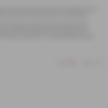
adā, kad dejas mākslas eksperti pieņems galīgo lēmumu
II Latvijas skolu jaunatnes dziesmu un deju svētkos.
vētku pasākumi: tradicionālais tautas deju festivāls
s kopu nacionālais sarīkojums Nemateriālā kultūras
ā eimu, pulkā teku”, III Latvijas izglītības iestāžu
Drukāt
Dalīties