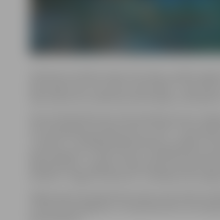
Skatē katrs kolektīvs dejos divas dejas, parādot apgūt
deju lielkoncerta “Es atvēru Laimas dārzu” repertuār
deju lielkoncerta mākslinieciskā vadītāja, valstspilsēt
Kopumā šajā pārbaudes skatē piedalīsies deviņi Jelgav
vecuma grupās: jaunrades nama “Junda”” tautas deju k
“Jundari II” (vadītāja Madlēna Bratkus), iestādes “Kul
Alise Daugava) un “Vēja zirdziņš” (vadītāja Alda Skrast
Baiba Ķestere), Jelgavas 4. sākumskolas tautisko deju
kolektīvs “Jelgavas tehnikums” (vadītāja Sanita Laga
Šogad repertuāra pārbaudes skates visā Latvijā turpinās
ar repertuāra apgūšanu un tā piemērotību vecuma grup
deju kolektīvu.