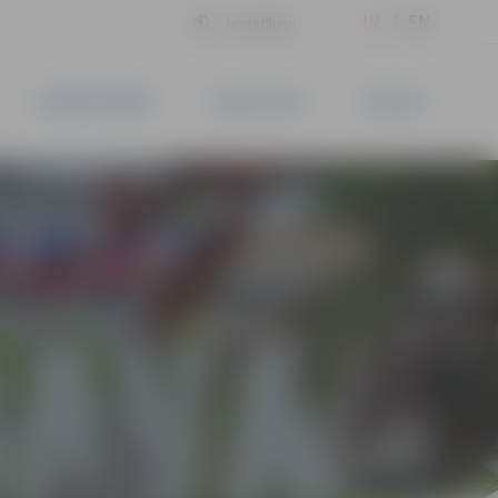
LV
EN
Iestatījumi
UZŅĒMĒJDARBĪBA
PAKALPOJUMI
KONTAKTI