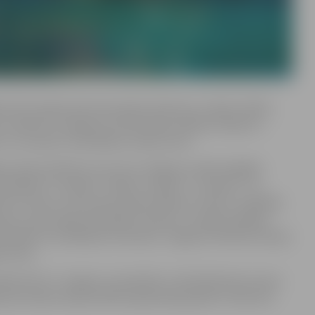
o XIII Latvijas skolu jaunatnes dziesmu un deju svētku
u. Kolektīvu sniegumu vērtēs dejas mākslas eksperti –
u un novadu virsvadītāji un deju autori.
as deju kolektīvi, kuri savu sniegumu rādīs dažādās
olektīvi “Jundēni”, “Mazie Jundari”, “Jundari I” un
tūra” bērnu un jauniešu deju kolektīvi “Ieviņa” (vadītāja
iņa), tautas deju ansambļa “Lielupe” studija (vadītāja
 kolektīvs (vadītāja Ieva Karele), Jelgavas tehnikuma deju
novska).
ies līdz 17. maijam, lai analizētu, kā kolektīviem veicas
ai. Kopā Latvijā svētkiem gatavojas gandrīz tūkstotis