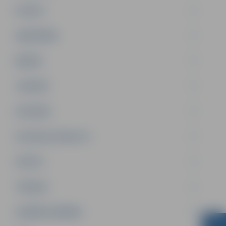
PILSĒTA
SABIEDRĪBA
ĢIMENE
JAUNIEŠI
SATIKSME
SOCIĀLAIS ATBALSTS
SPORTS
TŪRISMS
UZŅĒMĒJDARBĪBA