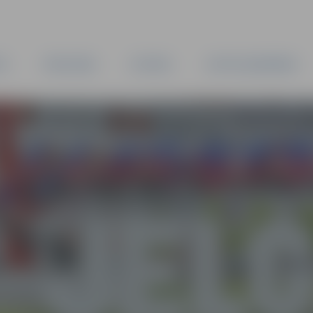
TA
PAŠVALDĪBA
IESTĀDES
KAPITĀLSABIEDRĪBAS