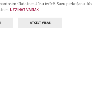
zmantosim sīkdatnes Jūsu ierīcē. Savu piekrišanu Jūs
atnes.
UZZINĀT VAIRĀK
.
I
ATCELT VISAS
Klientu apkalpošana
ilsētas pašvaldība
Darba laiks
, Jelgava, LV-3001
Pirmdienās
8.00 - 18.00
Otrdienās
8.00 - 17.00
22
Trešdienās
8.00 - 17.00
va.lv
Ceturtdienās
8.00 - 17.00
Piektdienās
8.00 - 14.30