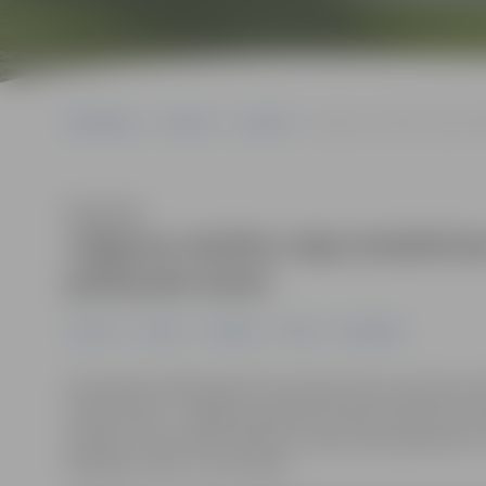
Sākumlapa
Jaunumi
Jaunieši
Jelgavas skolēnu deju kol
Klausīties
Jelgavas skolēnu deju kolektīvi
pārbaude-skate
Jaunieši
Jaunumi
Pasākumi
Pilsēta
Sabiedrība
Gatavojoties 2025. gada XIII Latvijas skolu jaunatnes 
Laimas dārzu”, Jelgavas pilsētas kultūras namā ceturt
skolēnu tautas deju kolektīvu repertuāra pārbaude–ska
dejotājus. Ieeja – bez maksas.