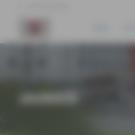
22.2 °C, 5.2 m/s, 54.3 %
JAUNUMI
PILSĒ
JAUNIEŠI