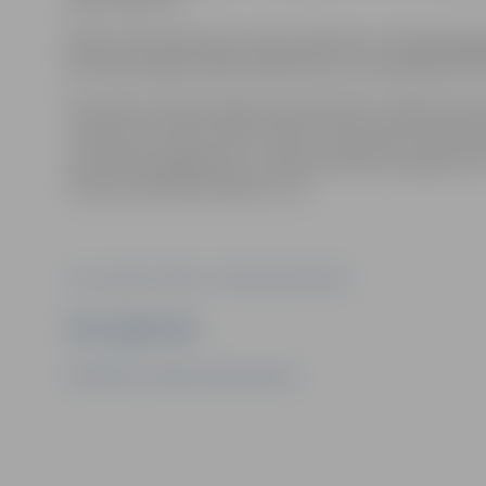
Repertuāra pārbaudes skates plānotas arī nākamajā g
par tiem skolēnu deju kolektīviem, kuri piedalīsies XI
Savukārt šī mācību gada izskaņā plānoti vairāki starps
“Latvju bērni danci veda”, bērnu un jauniešu folklora
mantojuma apgūšanas un pārmantošanas programmā “Pulk
Tautas mūzikas festivāls un citi.
Foto: iestāde "Kultūra"/ Raimonds Subatovičs
Ziņu sagatavoja
Sabiedrisko attiecību departaments