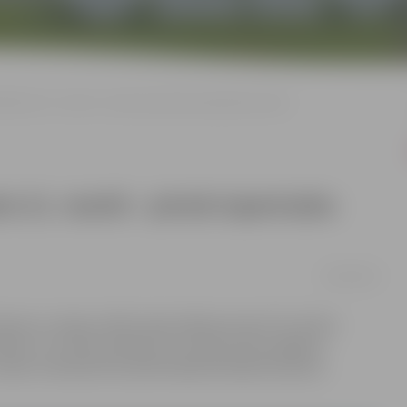
ektīviem 21. martā – pirmā repertuāra pārbaude-skate
em 21. martā – pirmā repertuāra
19/03/2024
dziesmu un deju svētku deju lielkoncertam “Es atvēru
dien, 21. martā, pulksten 17 notiks pirmā Jelgavas
te. Interesenti aicināti klātienē atbalstīt jaunos