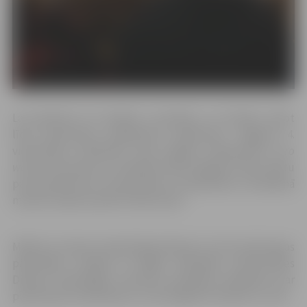
Lai pievērstu arī skolēnu uzmanību un aicinātu sekot
līdzi plastmasas iepakojuma patēriņam, Jelgavas 4.
vidusskolas skolēniem bija iespēja noklausīties
zero
waste
entuziasta un viedokļu līdera Edgara Fresh stāstu
par bezatkritumu dzīvesveidu un padomiem, kā ikdienā
maziem soļiem paveikt lielas lietas.
Mācību stundas otrajā daļā pārstāvji no Cycle plastmasas
pārstrādes studijas un Rīgas Tehniskās universitātes
Dizaina tehnoloģiju institūta pastāstīja skolēniem par
plastmasas izmantošanu un tās negatīvo ietekmi uz vidi.