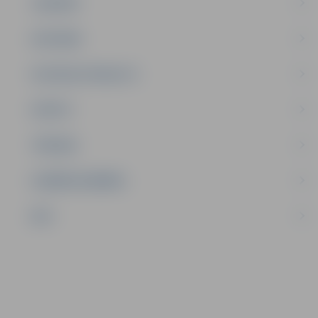
JAUNIEŠI
SATIKSME
SOCIĀLAIS ATBALSTS
SPORTS
TŪRISMS
UZŅĒMĒJDARBĪBA
NVO