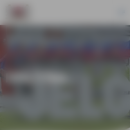
IZGLĪTĪBA