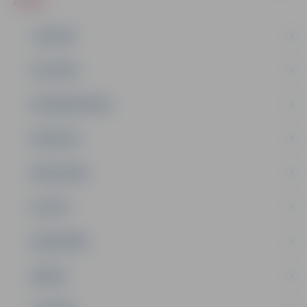
ZIŅAS
JAUNUMI
IZGLĪTĪBA
NODARBINĀTĪBA
PASĀKUMI
PAŠVALDĪBA
PILSĒTA
SABIEDRĪBA
ĢIMENE