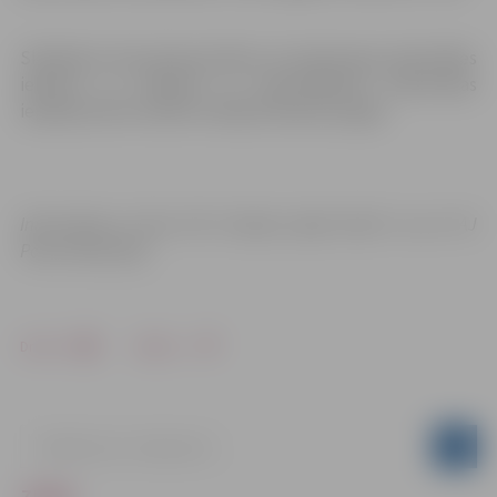
Skolēniem tika demonstrētas arī plastmasas pārstrādes
iekārtas un klātienē no pārstrādātiem plastmasas
iepakojumiem skolēni veidoja krāsainas pogas.
Informācija un foto: SIA “Latvijas zaļais fonds
“
un a/s
“
AJ
Power Recycling
“
Drukāt
Dalīties