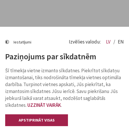
Izvēlies valodu:
LV
EN
Iestatījumi
Paziņojums par sīkdatnēm
Šī tīmekļa vietne izmanto sīkdatnes. Piekrītot sīkdatņu
izmantošanai, tiks nodrošināta tīmekļa vietnes optimāla
darbība. Turpinot vietnes apskati, Jūs piekrītat, ka
izmantosim sīkdatnes Jūsu ierīcē. Savu piekrišanu Jūs
jebkurā laikā varat atsaukt, nodzēšot saglabātās
sīkdatnes.
UZZINĀT VAIRĀK
.
APSTIPRINĀT VISAS