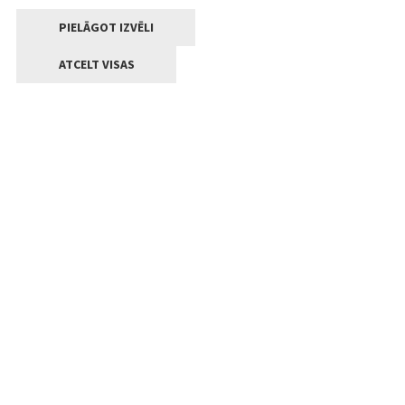
PIELĀGOT IZVĒLI
ATCELT VISAS
Kontakti
Jelgavas valstpilsētas pašvaldība
Lielā iela 11, Jelgava, LV-3001
+371 63005522
pasts@jelgava.lv
Klientu apkalpošana