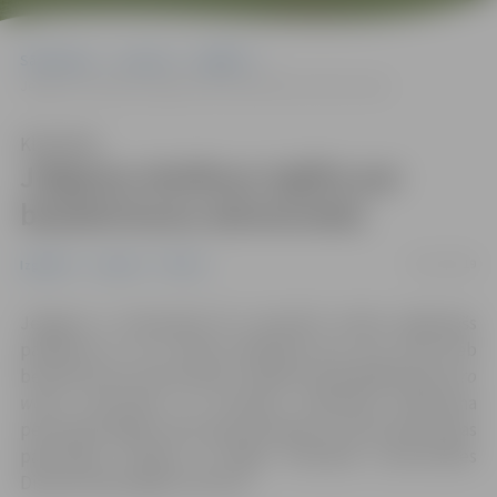
Sākumlapa
Jaunumi
Izglītība
Jelgavas skolēnus izglīto par bezatkritumu dzīvesveidu
Klausīties
Jelgavas skolēnus izglīto par
bezatkritumu dzīvesveidu
05/12/2019
Izglītība
Jaunumi
Pilsēta
Jelgavas 4. vidusskolā 26. novembrī notika izglītojošs
pasākums 8. un 9. klašu skolēniem par
zero waste
jeb
bezatkritumu dzīvesveidu. Pasākumā piedalījās gan
zero
waste
entuziasts un jauniešu auditorijai pazīstama
personība Edgar Fresh, gan pārstāvji no Cycle plastmasas
pārstrādes studijas un Rīgas Tehniskās universitātes
Dizaina tehnoloģiju institūta.