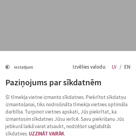
Izvēlies valodu:
LV
EN
Iestatījumi
Paziņojums par sīkdatnēm
Šī tīmekļa vietne izmanto sīkdatnes. Piekrītot sīkdatņu
izmantošanai, tiks nodrošināta tīmekļa vietnes optimāla
darbība. Turpinot vietnes apskati, Jūs piekrītat, ka
izmantosim sīkdatnes Jūsu ierīcē. Savu piekrišanu Jūs
jebkurā laikā varat atsaukt, nodzēšot saglabātās
sīkdatnes.
UZZINĀT VAIRĀK
.