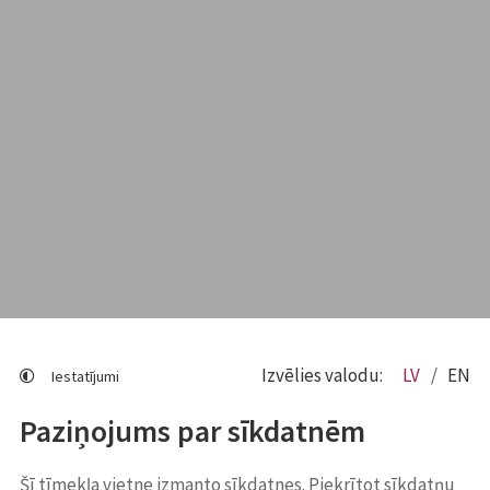
Izvēlies valodu:
LV
EN
Iestatījumi
Paziņojums par sīkdatnēm
Šī tīmekļa vietne izmanto sīkdatnes. Piekrītot sīkdatņu