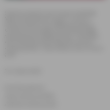
5 kilometru distancē 6. vietu ST grupā izcīnīja Daiga
Dābola, Salvim Brasavam VT grupā – 12. vieta. 10
kilometru distancē 1. vietu SN40 grupā izcīnīja Ilze
Sermolīte, bet otrā finišēja mūsu komandas skrējēja
Anastasija Geraseva. VN40 grupā trešais – Oskars Blaus.
Šoreiz 21 kilometra distanci skrēja tikai viens mūsu
komandas pārstāvis – Oskars Stāmers, kuram ir 9. vieta V
grupā.
Foto: Jelgavas pilsēta
Informācija sagatavota
Jelgavas pilsētas pašvaldības
Sabiedrisko attiecību pārvaldē