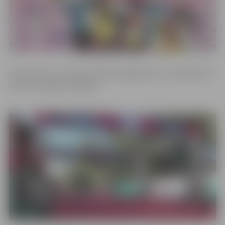
Otrais posms, notika 5.maijā, Daugavpilī, kur startēja seši
mūsu komandas skrējēji.