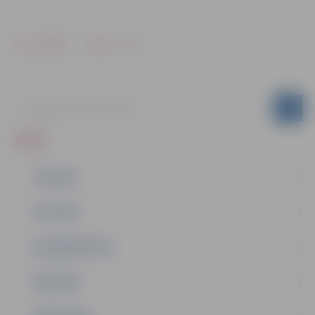
Drukāt
Dalīties
ZIŅAS
JAUNUMI
IZGLĪTĪBA
NODARBINĀTĪBA
PASĀKUMI