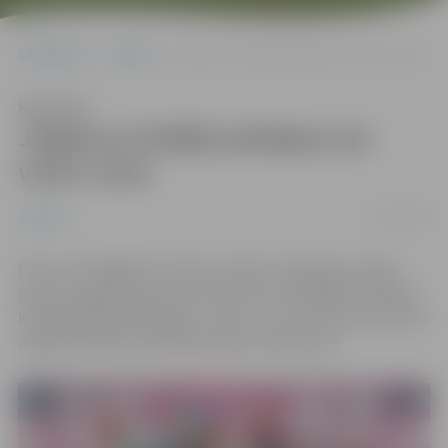
Sākumlapa
Jaunumi
Jelgavas skrējēji pakāpjas par vienu vietu
Klausīties
Jelgavas skrējēji pakāpjas par
vienu vietu
13/05/2019
Jaunumi
Pēc otrā “”Bigbank” Skrien Latvija” skriešanas seriāla
posma Jelgavas Sporta servisa centra skrējēju komanda
kopvērtējumā ierindojas 7. vietā – tas ir par vienu pozīciju
augstāk nekā komanda bija pēc pirmā posma.