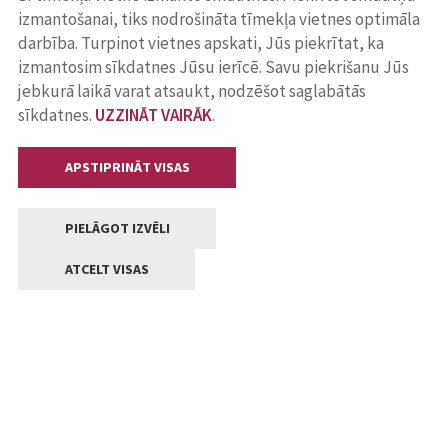
izmantošanai, tiks nodrošināta tīmekļa vietnes optimāla
darbība. Turpinot vietnes apskati, Jūs piekrītat, ka
izmantosim sīkdatnes Jūsu ierīcē. Savu piekrišanu Jūs
jebkurā laikā varat atsaukt, nodzēšot saglabātās
sīkdatnes.
UZZINĀT VAIRĀK
.
APSTIPRINĀT VISAS
PIELĀGOT IZVĒLI
ATCELT VISAS