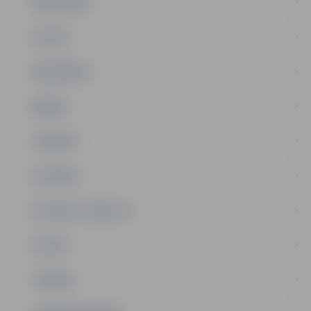
PAŠVALDĪBA
PILSĒTA
SABIEDRĪBA
ĢIMENE
JAUNIEŠI
SATIKSME
SOCIĀLAIS ATBALSTS
SPORTS
TŪRISMS