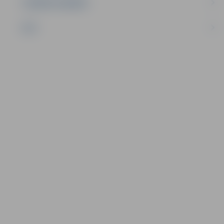
UZŅĒMĒJDARBĪBA
NVO