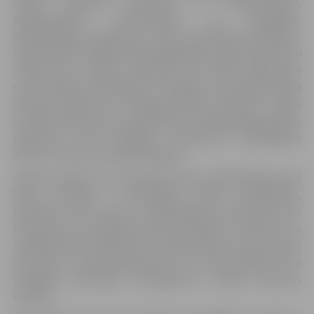
šobrīd, papildus piesaistot arī rehabilitologu,
ergoterapeitu, fizioterapeitu un logopēdu,
rehabilitācijas pasākumus varam nodrošināt kompleksi.
Šie speciālisti strādā ciešā sadarbībā jau agrīnā posmā, lai
cilvēks pēc slimības maksimāli ātri spētu atgriezties
savās ikdienas aktivitātēs,” speciālistu komandas darba
principu skaidro SIA “Jelgavas pilsētas slimnīca” valdes
loceklis Andris Ķipurs, akcentējot, ka rehabilitācijas plāns
pacientam tiek izstrādāts, iesaistoties ārstējošajam
ārstam un ārstam rehabilitologam.
A.Ķipurs skaidro, ka komandas darbs rehabilitācijas jomā
īpaši nozīmīgs ir neiroloģijas profila slimniekiem,
piemēram, pēc insulta, stacionētajiem pacientiem pēc
traumām un ķirurģiskā profila slimniekiem. “Jāatzīst, ka
rehabilitācijas speciālistu komandai darba lauks paveras
ļoti plašs, un esam gandarīti, ka nu varam izpildīt arī šo
Veselības ministrijas uzstādījumu,” norāda slimnīcas
vadītājs.