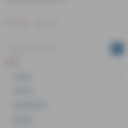
Drukāt
Dalīties
ZIŅAS
JAUNUMI
IZGLĪTĪBA
NODARBINĀTĪBA
PASĀKUMI