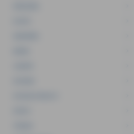
PAŠVALDĪBA
PILSĒTA
SABIEDRĪBA
ĢIMENE
JAUNIEŠI
SATIKSME
SOCIĀLAIS ATBALSTS
SPORTS
TŪRISMS