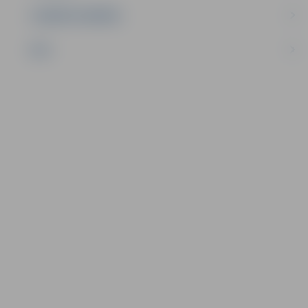
UZŅĒMĒJDARBĪBA
NVO