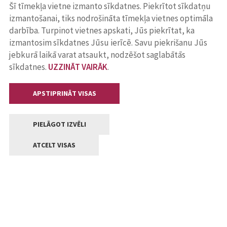
Šī tīmekļa vietne izmanto sīkdatnes. Piekrītot sīkdatņu
izmantošanai, tiks nodrošināta tīmekļa vietnes optimāla
darbība. Turpinot vietnes apskati, Jūs piekrītat, ka
izmantosim sīkdatnes Jūsu ierīcē. Savu piekrišanu Jūs
jebkurā laikā varat atsaukt, nodzēšot saglabātās
sīkdatnes.
UZZINĀT VAIRĀK
.
APSTIPRINĀT VISAS
PIELĀGOT IZVĒLI
ATCELT VISAS