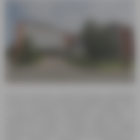
“Līdz šim tieši kadru trūkuma dēļ agrīnā rehabilitācija
slimnīcā nav bijusi nodrošināta pietiekamā apjomā, taču
nu esam piesaistījuši nepieciešamos speciālistus un
rehabilitācijas komanda veiksmīgi uzsākusi darbu. Ja
iepriekš ar pacientiem stacionārā individuāli strādāja
fizioterapeits, masieris un fizikālās terapijas māsa, tad