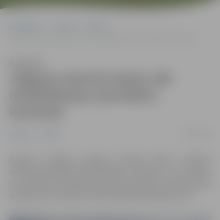
Sākumlapa
Jaunumi
Pilsēta
Jelgavas slimnīcā darbu sāk rehabilitācijas speciālistu komanda
Klausīties
Jelgavas slimnīcā darbu sāk
rehabilitācijas speciālistu
komanda
17/08/2020
Jaunumi
Pilsēta
Augustā Jelgavas pilsētas slimnīcā darbu uzsākusi
multiprofesionālā rehabilitācijas komanda. Tas nozīmē,
ka turpmāk noteiktām pacientu grupām stacionārā būs
iespēja saņemt agrīnās rehabilitācijas pakalpojumus.