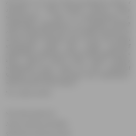
Viņš spriež, ka šī joma slimnīcā perspektīvā noteikti ir
attīstāma, jo, secīgi īstenojot slimnīcas nodaļu
rekonstrukciju, ir radīti visi priekšnosacījumi, lai
rehabilitācijas pakalpojumus vēl augstākā kvalitātē
varētu nodrošināt gan tiem, kas ārstējas ambulatori vai
izmanto dienas stacionāru, gan arī tiem, kam ātrākas
atveseļošanās nolūkā būtu vērtīga stacionārā
rehabilitācija. “Paplašinot slimnīcā sniegto pakalpojumu
klāstu, nākotnē noteikti varētu apsvērt speciālu
rehabilitācijas gultu izveidi. Tas ļautu nodrošināt
ārstēšanos stacionārā, akcentējot tieši rehabilitāciju,”
nākotnes plānus ieskicē A.Ķipurs.
Foto: Jelgavas pilsēta
Informācija sagatavota
Jelgavas pilsētas pašvaldības
Sabiedrisko attiecību pārvaldē