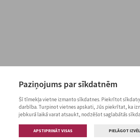
Paziņojums par sīkdatnēm
Šī tīmekļa vietne izmanto sīkdatnes. Piekrītot sīkdat
darbība. Turpinot vietnes apskati, Jūs piekrītat, ka i
jebkurā laikā varat atsaukt, nodzēšot saglabātās sīkd
APSTIPRINĀT VISAS
PIELĀGOT IZVĒL