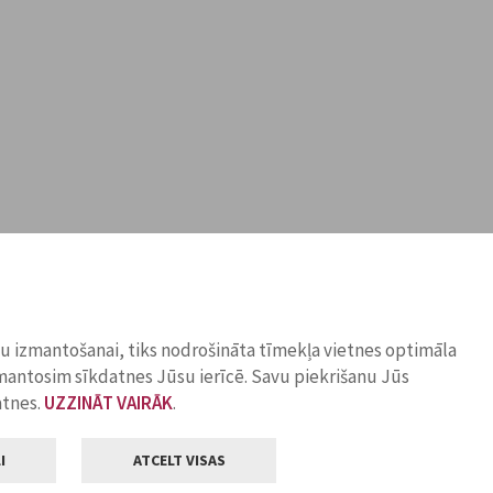
ņu izmantošanai, tiks nodrošināta tīmekļa vietnes optimāla
zmantosim sīkdatnes Jūsu ierīcē. Savu piekrišanu Jūs
atnes.
UZZINĀT VAIRĀK
.
I
ATCELT VISAS