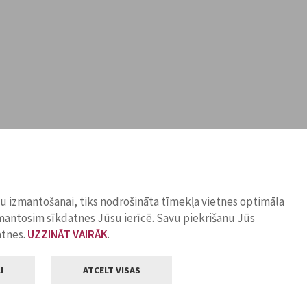
ņu izmantošanai, tiks nodrošināta tīmekļa vietnes optimāla
zmantosim sīkdatnes Jūsu ierīcē. Savu piekrišanu Jūs
atnes.
UZZINĀT VAIRĀK
.
I
ATCELT VISAS