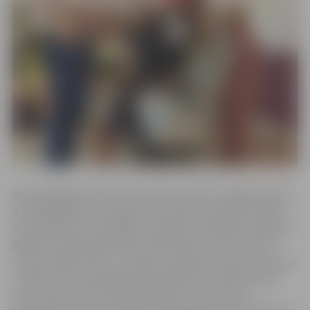
Mazais jelgavnieks Emīls pasaulē nāca 14. maijā pulksten
4.18, 3400 gramus smags un 52 centimetrus garš. Emīls ir
pirmais bērns un ļoti gaidīts Liliānas un Mārtiņa Legzdiņu
ģimenē. Vecāki jautāti par vārda izvēli, atzīst, ka ar to
veicies viegli. “Emīls – latvisks, skanīgs un labi sasaucas ar
uzvārdu. Tikai paši tagad smejamies, ka Emīls jau rāda
savu raksturu, kā “Emīla nedarbos”,” saka mazā