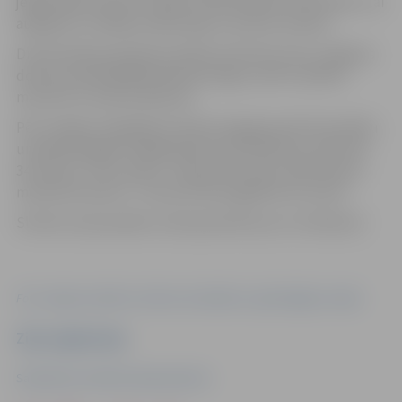
jelgavnieka mamma Liliāna. Vecāki dēlam vēl veselību, lai
aug gudrs, laimīgs, paklausīgs un priecē vecākus.
Divsimtā bērniņa ģimeni šodien slimnīcā sveica Jelgavas
domes priekšsēdētājs Mārtiņš Daģis, vēlot veselību
mazulim un prieku ģimenei.
Pēc nodaļas sniegtajiem datiem šogad janvārī Dzemdību
un ginekoloģijas nodaļā piedzimuši 39 bērniņi, februārī
34, martā – 55 un aprīlī – 50 jaundzimušie. 100. bērniņš –
meitenīte Kerola – slimnīcā tika sagaidīta 18. martā.
Slimnīca saka paldies visām ģimenēm par uzticēšanos!
Foto: Jelgavas pilsētas slimnīcas Dzemdību un ginekoloģijas nodaļa
Ziņu sagatavoja
Sabiedrisko attiecību departaments