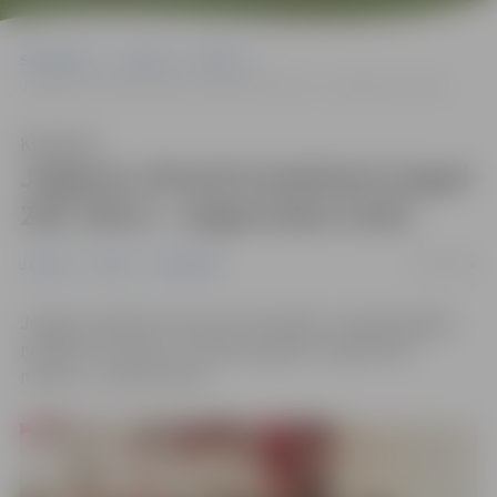
Sākumlapa
Jaunumi
Pilsēta
Jelgavas slimnīcā piedzimis šogad 200. bērns – jelgavnieks Emīls
Klausīties
Jelgavas slimnīcā piedzimis šogad
200. bērns – jelgavnieks Emīls
15/05/2026
Jaunumi
Pilsēta
Sabiedrība
Jelgavas pilsētas slimnīcas Dzemdību un ginekoloģijas
nodaļā ceturtdien, 14. maijā, sagaidīts šī gada 200.
mazulis – puisītis Emīls.