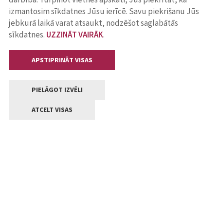
izmantosim sīkdatnes Jūsu ierīcē. Savu piekrišanu Jūs
jebkurā laikā varat atsaukt, nodzēšot saglabātās
sīkdatnes.
UZZINĀT VAIRĀK
.
APSTIPRINĀT VISAS
PIELĀGOT IZVĒLI
ATCELT VISAS
Kontakti