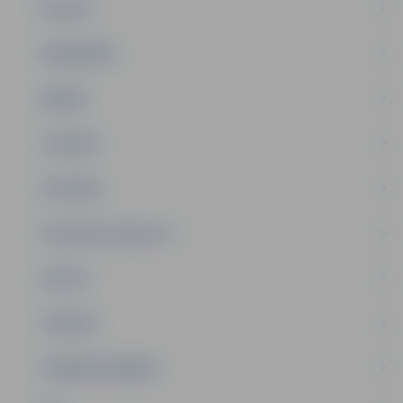
PILSĒTA
SABIEDRĪBA
ĢIMENE
JAUNIEŠI
SATIKSME
SOCIĀLAIS ATBALSTS
SPORTS
TŪRISMS
UZŅĒMĒJDARBĪBA