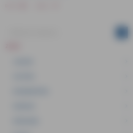
Drukāt
Dalīties
ZIŅAS
JAUNUMI
IZGLĪTĪBA
NODARBINĀTĪBA
PASĀKUMI
PAŠVALDĪBA