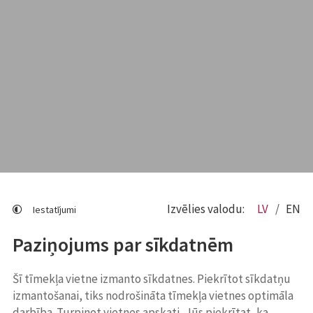
Izvēlies valodu:
LV
EN
Iestatījumi
Paziņojums par sīkdatnēm
Šī tīmekļa vietne izmanto sīkdatnes. Piekrītot sīkdatņu
izmantošanai, tiks nodrošināta tīmekļa vietnes optimāla
darbība. Turpinot vietnes apskati, Jūs piekrītat, ka