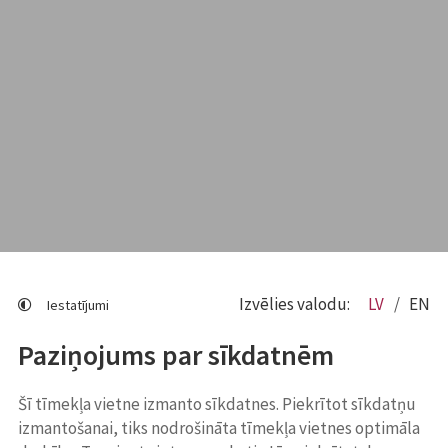
Izvēlies valodu:
LV
EN
Iestatījumi
Paziņojums par sīkdatnēm
Šī tīmekļa vietne izmanto sīkdatnes. Piekrītot sīkdatņu
izmantošanai, tiks nodrošināta tīmekļa vietnes optimāla