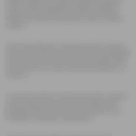
Izstāde ir mākslinieku kolēģa, fotogrāfa Harija Dainas
Liepiņa veltījums jubilāriem un saistīta ar biedrības
mākslinieku piektās desmitgades jaundarbu kataloga
izdošanu.
Citkārt paši mākslinieki ir palikuši skatienam nemanāmi,
otrpus saviem darbiem, taču šajā reizē H.D.Liepiņš gaismā
izcēlis viņus pašus, uzsverot ne tikai mākslinieku radīto
darbu vērtību, bet arī pašu mākslinieku ieguldījumu un
nozīmību.
17. decembrī pulksten 14 interesenti aicināti uz Jelgavas
Sv.Trīsvienības baznīcas torni, kur norisināsies JMB
kataloga atvēršanas svētki, kā arī būs iespēja tikties ar
fotoattēlos redzamajiem māksliniekiem.