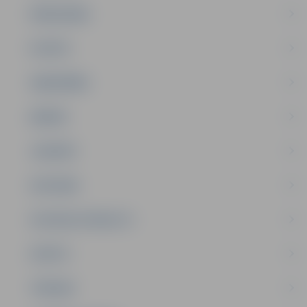
PAŠVALDĪBA
PILSĒTA
SABIEDRĪBA
ĢIMENE
JAUNIEŠI
SATIKSME
SOCIĀLAIS ATBALSTS
SPORTS
TŪRISMS