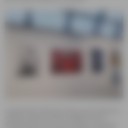
Izstādē skatāmi JMB amata meistaru portreti ikdienā un
mākslojot, kadram sarunāti un negaidīti notverti,
komplementāri un bez cenzūras, krāsās un monohromi.