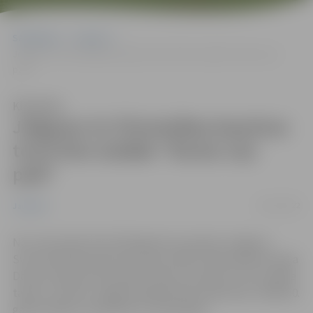
Sākumlapa
Jaunumi
Jelgavas Sv.Trīsvienības baznīcas tornī foto izstāde “Šoreiz viņi
paši”
Klausīties
Jelgavas Sv.Trīsvienības baznīcas
tornī foto izstāde “Šoreiz viņi
paši”
02/12/2022
Jaunumi
No 2. decembra līdz 2023.gada 22. janvārim Jelgavas
Sv.Trīsvienības baznīcas torņa izstāžu zālē skatāma Harija
Dainas Liepiņa fotoizstāde “Šoreiz viņi paši”. Foto izstāde
tapusi, suminot Jelgavas Mākslinieku biedrības (JMB) 50.
gadu jubileju, biedrības 52. darba gadā.