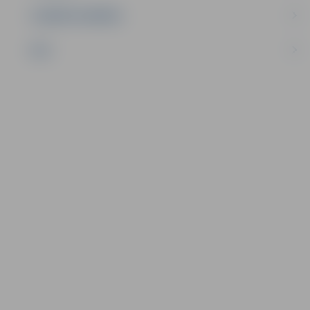
UZŅĒMĒJDARBĪBA
NVO