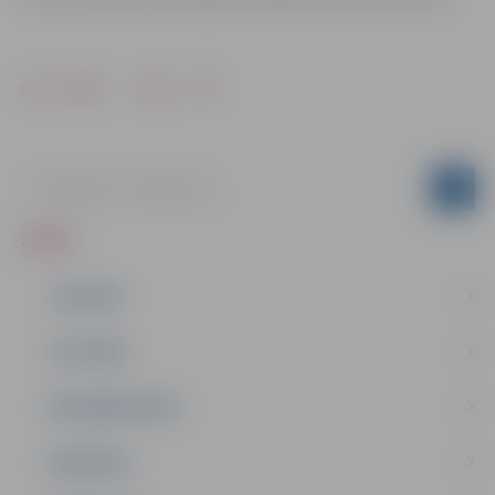
Drukāt
Dalīties
ZIŅAS
JAUNUMI
IZGLĪTĪBA
NODARBINĀTĪBA
PASĀKUMI