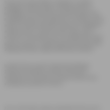
Harijs Daina Liepiņš (1961) ir fotogrāfs un vizuālais
pedagogs, Latvijas Žurnālistu savienības biedrs. Ar
fotogrāfiju sācis nodarboties astoņdesmito gadu vidū,
fotogrāfijas nianses viņš mācījies pie Jura Krieviņa, Andra
Holma un Kultūras darbinieku tehnikumā. Strādādams
reklāmas jomā H. D. Liepiņš ir daudzu ideju, tekstu,
notikumu un fotoattēlu autors. Fotomākslinieks strādā
portreta, ainavas un subjektīvā dokumenta žanrā. Kopš
2008. gada darbojas Jelgavas Mākslinieku biedrībā.
Izstāde “Šoreiz viņi paši” skatāma līdz 2023.gada
22.janvārim otrdienās no pulksten 10 līdz 18, no
trešdienas līdz sestdienai no pulksten 10 līdz 22, bet
svētdienās no pulksten 11 līdz 21.
Foto un informācija: Jelgavas reģionālais Tūrisma centrs