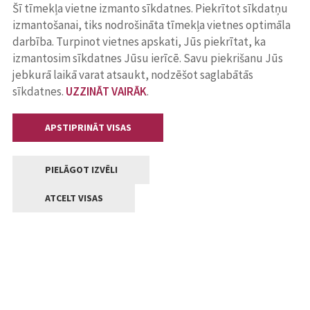
Šī tīmekļa vietne izmanto sīkdatnes. Piekrītot sīkdatņu
izmantošanai, tiks nodrošināta tīmekļa vietnes optimāla
darbība. Turpinot vietnes apskati, Jūs piekrītat, ka
izmantosim sīkdatnes Jūsu ierīcē. Savu piekrišanu Jūs
jebkurā laikā varat atsaukt, nodzēšot saglabātās
sīkdatnes.
UZZINĀT VAIRĀK
.
APSTIPRINĀT VISAS
PIELĀGOT IZVĒLI
ATCELT VISAS