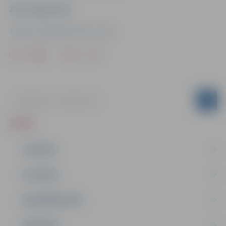
Ziņu sagatavoja
Jelgavas reģionālais tūrisma centrs
Drukāt
Dalīties
ZIŅAS
JAUNUMI
IZGLĪTĪBA
NODARBINĀTĪBA
PASĀKUMI