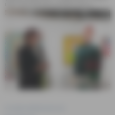
täpid”) izdota 2024. gadā sadarbībā ar Helli Kirsi.
Foto: Jelgavas reģionālais tūrisma centrs