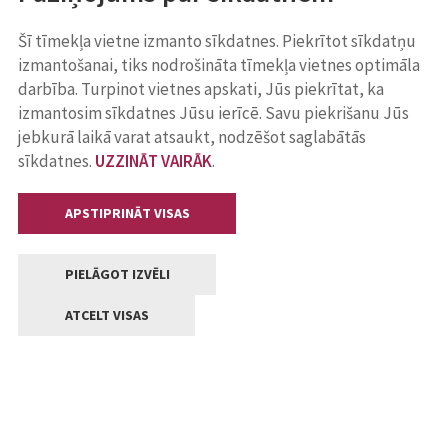
Šī tīmekļa vietne izmanto sīkdatnes. Piekrītot sīkdatņu
izmantošanai, tiks nodrošināta tīmekļa vietnes optimāla
darbība. Turpinot vietnes apskati, Jūs piekrītat, ka
izmantosim sīkdatnes Jūsu ierīcē. Savu piekrišanu Jūs
jebkurā laikā varat atsaukt, nodzēšot saglabātās
sīkdatnes.
UZZINĀT VAIRĀK
.
APSTIPRINĀT VISAS
PIELĀGOT IZVĒLI
ATCELT VISAS