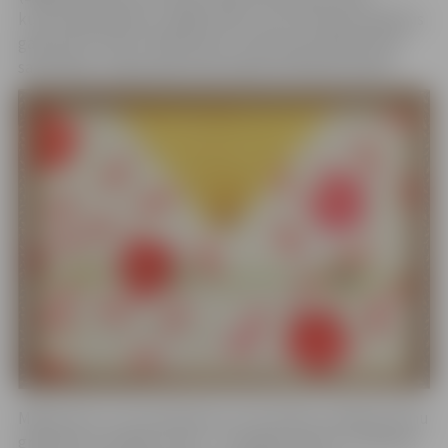
kultūras gada balvu (2008, 2015), kā arī Pērnavas Mākslas
gada balvu (2011). Māksliniece ir Igaunijas Mākslinieku
savienības un Igaunijas Gleznotāju savienības biedre.
Māksliniece ir arī sarakstījusi un ilustrējusi vairākas bērnu
grāmatas, jaunākā no tām – “Svarīgie punkti” (“Tähtsad