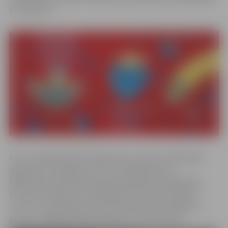
11. janvārim.
Pusa, īstajā vārdā Piret Bergmann, dzimusi 1979. gadā
Igaunijā un patlaban dzīvo un strādā Pērnavā.
Māksliniece absolvējusi Igaunijas Mākslas akadēmijas
Pērnavas koledžu, kas labāk pazīstama kā
Academia
Grata
un ir piedalījusies daudzās personālizstādēs un
grupu izstādēs gan Igaunijā, gan citviet pasaulē.