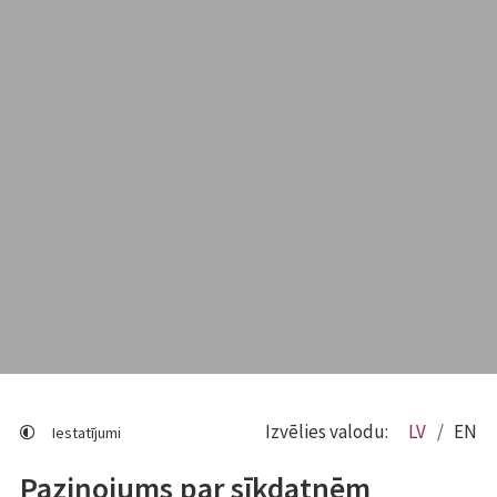
Izvēlies valodu:
LV
EN
Iestatījumi
Paziņojums par sīkdatnēm