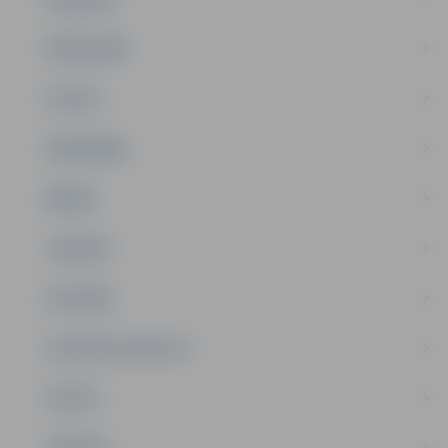
PAŠVALDĪBA
PILSĒTA
SABIEDRĪBA
ĢIMENE
JAUNIEŠI
SATIKSME
SOCIĀLAIS ATBALSTS
SPORTS