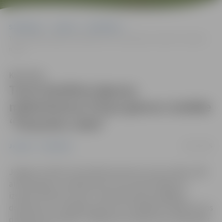
Sākumlapa
Jaunumi
Sabiedrība
Tornī skatāma igauņu mākslinieces Pusas gleznu izstāde “Pasaules
naba”
Klausīties
Tornī skatāma igauņu
mākslinieces Pusas gleznu izstāde
“Pasaules naba”
29/11/2025
Jaunumi
Sabiedrība
Jelgavas Svētās Trīsvienības baznīcas torņa izstāžu zālē
atvērta igauņu mākslinieces Pusas kolorītā gleznu
izstāde “Pasaules naba”. Tajā eksponētas bagātīgi
detalizētas un spilgtas gleznas no dažādiem mākslinieces
daiļrades periodiem. Izstāde būs skatāma līdz 2026. gada