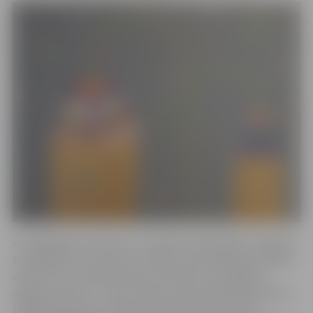
Ar spilgtajiem rakstiem un mazliet psihodēlisku noskaņu
savās gleznās viņa ieņem unikālu vietu Igaunijas mākslas
ainavā. Pusas radošais darbs novērtēts ar vairākiem
apbalvojumiem – Antsa Laikmā Jaunā mākslinieka balvu
(1998), Igaunijas Kultūras fonda Pērnavas apriņķa