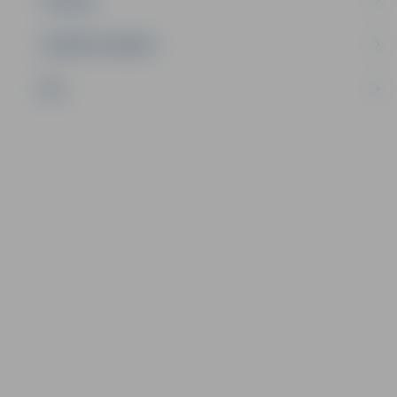
TŪRISMS
UZŅĒMĒJDARBĪBA
NVO