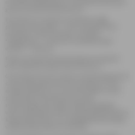
nominācijā “Mobilā darbnīca” un Dina Ella Evarsona (202.
grupa) nominācijā “Mobilā darbnīca”.
Rezultātā trīs no tehnikuma audzēkņiem mājās
pārveduši zelta medaļas – 1. vietu nominācijā “Brīvā
nominācija” izcīnīja J.Kumalāns, nominācijā
“Būvgaldnieks” – U.Siliņš, bet nominācijā “Mobilā
darbnīca” – R.Bīmanis.
Paldies skolotājam Mārim Blumbergam par ieguldīto
darbu izglītojamo sagatavošanai konkursam.
Gatavošanās konkursam notiek visa mācību gada garumā
un pat vairākus gadus pēc kārtas, piemēram, 4. kursa
audzēknis Ralfs jau no 1. kursa startē dažādos nozares
profesionālos meistarības konkursos gan
starptautiskajos, gan vietējos, iegūstot godalgotas
vietas. Audzēkņi pēc mācību stundā apmeklē tehnikuma
kokapstrādes darbnīcu, kur pedagoga Māra Blumberga
vadībā audzēkņi
slīpē
savu meistarību.