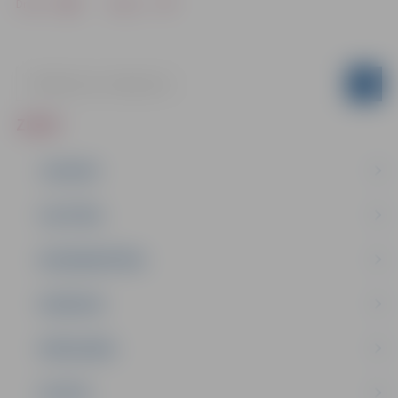
Drukāt
Dalīties
ZIŅAS
JAUNUMI
IZGLĪTĪBA
NODARBINĀTĪBA
PASĀKUMI
PAŠVALDĪBA
PILSĒTA