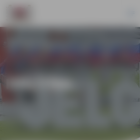
IZGLĪTĪBA