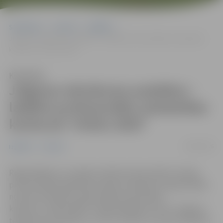
Sākumlapa
Jaunumi
Izglītība
Jelgavas tehnikuma audzēkņi – labākie profesionālās meistarības
konkursā “Krēsls 2026”
Klausīties
Jelgavas tehnikuma audzēkņi –
labākie profesionālās meistarības
konkursā “Krēsls 2026”
18/06/2026
Izglītība
Jaunumi
Rīgas Mākslas un mediju tehnikumā aizvadīts Latvijas
profesionālās izglītības iestāžu audzēkņu kokapstrādes
nozares profesiju profesionālās meistarības
konkurss „Krēsls 2026”. Tajā piedalījās arī četri Jelgavas
tehnikuma audzēkņi un trīs no viņiem ar saviem darbiem