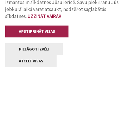
izmantosim sīkdatnes Jūsu ierīcē. Savu piekrišanu Jūs
jebkurā laikā varat atsaukt, nodzēšot saglabātās
sīkdatnes.
UZZINĀT VAIRĀK
.
APSTIPRINĀT VISAS
PIELĀGOT IZVĒLI
ATCELT VISAS
Kontakti
Jelgavas valstpilsētas pašvaldība