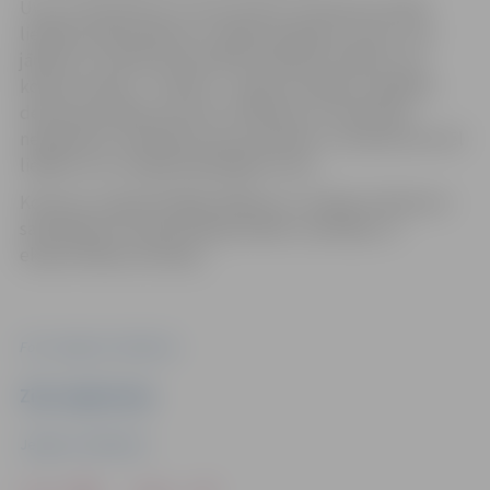
Uvis un Dina Ella no 2. kursa atzīst, ka konkursa laikā
lielākais pārbaudījums ir spēja tikt galā ar stresu, kas
jāpārvar un darba intensitāte. Nedrīkst atslābt, visu
konkursa laiku – 5 dienas – jākoncentrējas un jāplāno
detaļu apstrādes process, līmēšana utt. Galvenais,
nepadoties. Gandarījums par paveikto ir vienmēr, bet vēl
lielāks tas ir, ja iegūta godalgota vieta.
Konkursu organizē Rīgas Mākslas un mediju tehnikums
sadarbībā ar Latvijas Kokapstrādes uzņēmēju un
eksportētāju asociāciju.
Foto: Jelgavas tehnikums
Ziņu sagatavoja
Jelgavas tehnikums