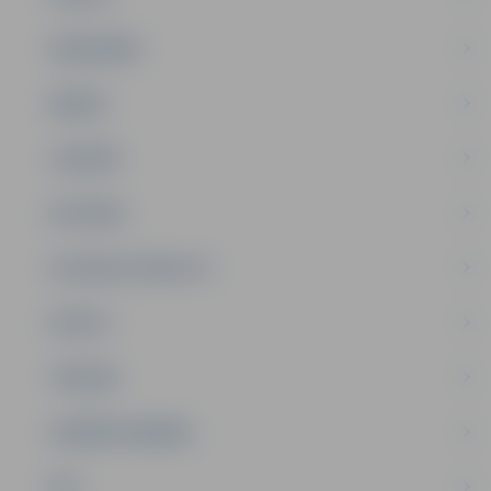
SABIEDRĪBA
ĢIMENE
JAUNIEŠI
SATIKSME
SOCIĀLAIS ATBALSTS
SPORTS
TŪRISMS
UZŅĒMĒJDARBĪBA
NVO