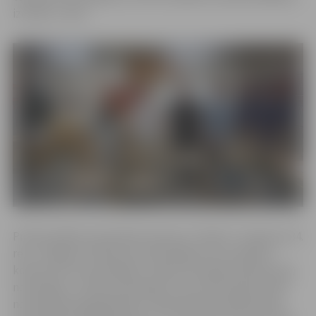
izcīnīja 1. vietu.
Profesionālās meistarības konkurss “Krēsls” notika jau 34.
reizi. Jelgavas tehnikumu pārstāvēja četri audzēkņi
konkursa trīs nominācijās: Juljans Kumalāns (302. grupa)
nominācijā – “Brīvā nominācija”, Uvis Siliņš (202. grupa)
nominācijā “Būvgaldnieks”, Ralfs Bīmanis (402. grupa)