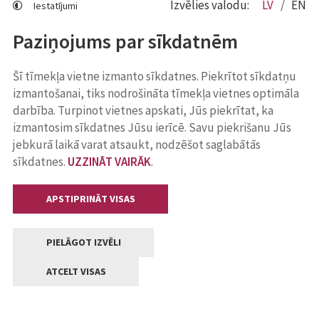
Izvēlies valodu:
LV
EN
Iestatījumi
Paziņojums par sīkdatnēm
Šī tīmekļa vietne izmanto sīkdatnes. Piekrītot sīkdatņu
izmantošanai, tiks nodrošināta tīmekļa vietnes optimāla
darbība. Turpinot vietnes apskati, Jūs piekrītat, ka
izmantosim sīkdatnes Jūsu ierīcē. Savu piekrišanu Jūs
jebkurā laikā varat atsaukt, nodzēšot saglabātās
sīkdatnes.
UZZINĀT VAIRĀK
.
APSTIPRINĀT VISAS
PIELĀGOT IZVĒLI
ATCELT VISAS