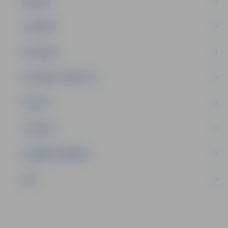
ĢIMENE
JAUNIEŠI
SATIKSME
SOCIĀLAIS ATBALSTS
SPORTS
TŪRISMS
UZŅĒMĒJDARBĪBA
NVO