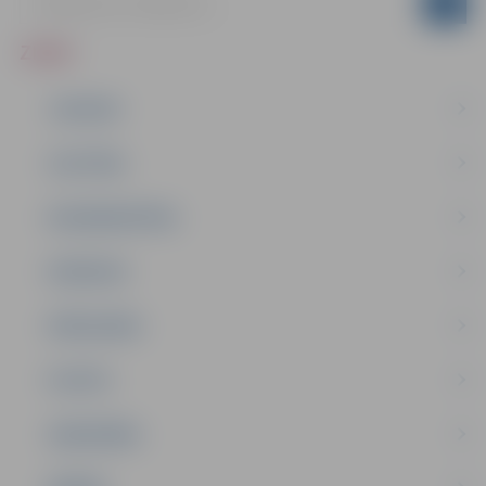
ZIŅAS
JAUNUMI
IZGLĪTĪBA
NODARBINĀTĪBA
PASĀKUMI
PAŠVALDĪBA
PILSĒTA
SABIEDRĪBA