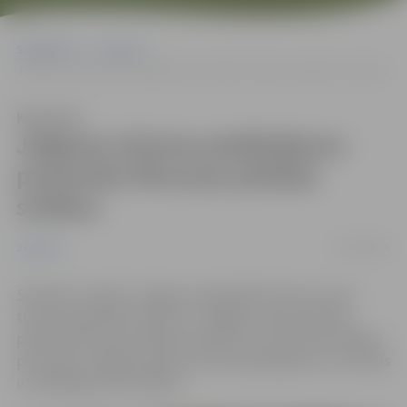
Sākumlapa
Jaunumi
Jelgavas tūrisma piedāvājumu prezentēs Pērnavas pilsētas svētkos
Klausīties
Jelgavas tūrisma piedāvājumu
prezentēs Pērnavas pilsētas
svētkos
02/04/2019
Jaunumi
Sestdien, 6.aprīlī, Jelgavas reģionālā tūrisma centra
tūrisma speciālisti dosies uz Jelgavas sadraudzības
pilsētas Pērnavas pilsētas svētkiem un tās iedzīvotājiem
prezentēs Jelgavas plašo tūrisma piedāvājumu un aicinās
uz lielākajiem festivāliem.