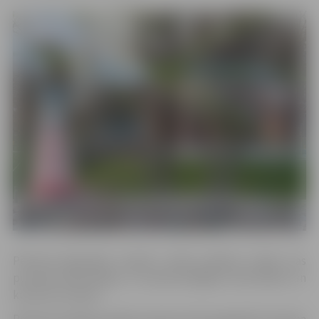
Pērnavā (Igaunijā), 6.aprīlī, notiks pilsētas svētki, kas
pulcinās iedzīvotājus uz daudzveidīgām aktivitātēm un
kultūras norisēm.