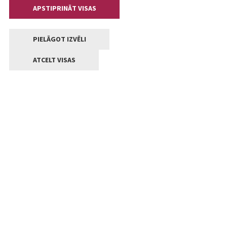
APSTIPRINĀT VISAS
PIELĀGOT IZVĒLI
ATCELT VISAS
Kontakti
Jelgavas valstpilsētas pašvaldība
Lielā iela 11, Jelgava, LV-3001
+371 63005522
pasts@jelgava.lv