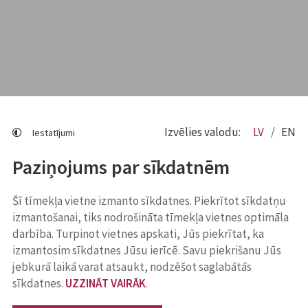
Izvēlies valodu:
LV
EN
Iestatījumi
Paziņojums par sīkdatnēm
Šī tīmekļa vietne izmanto sīkdatnes. Piekrītot sīkdatņu
izmantošanai, tiks nodrošināta tīmekļa vietnes optimāla
darbība. Turpinot vietnes apskati, Jūs piekrītat, ka
izmantosim sīkdatnes Jūsu ierīcē. Savu piekrišanu Jūs
jebkurā laikā varat atsaukt, nodzēšot saglabātās
sīkdatnes.
UZZINĀT VAIRĀK
.