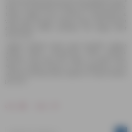
Pērnavas pilsētas svētku ietvaros tiek organizēts tūrisma
tirgus, kurā piedalīsies Pērnavas sadraudzības pilsētas,
tostarp Jelgava, kurai ar Pērnavu ir sadraudzība jau
vairāk nekā 60 gadus. Pilsētas svētku laikā Pērnavas
sadraudzības pilsētu pārstāvjus būs iespēja satikt
tūrisma teltī.
Jelgavas pārstāvji aicinās vasarā apmeklēt Jelgavas
pilsētas svētkus, Starptautisko Smilšu skulptūru
festivālu, Piena paku laivu regati un Latvijas Piena,
Maizes un Medus svētkus un citus pasākumus, kā arī
viesoties kultūrvēsturiskos objektos un iepazīt pilsētas
jaunumus.
Drukāt
Dalīties