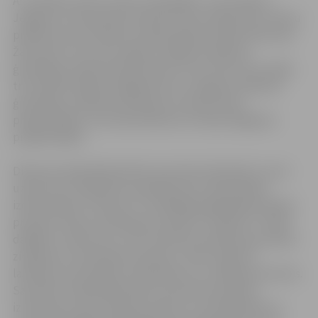
Ar vienādu punktu skaitu olimpiādē 1. vietu ieguva
Jelgavas 4. vidusskolas skolēns Kristens Bērziņš un Šauļu
pilsētas Vinco Kudirkos proģimnāzijas skolēns Martynas
Žaronaitis. Otro vietu ieguva Jelgavas Spīdolas
ģimnāzijas skolēns Edvards Bruss, bet trešo vietu dalīja
trīs skolēni: Madars Šeļegovskis no Jelgavas Spīdolas
ģimnāzijas, Klaidas Krasauskas no Šauļu Dainu
proģimnāzijas un Ostinas Mačiulis no Šauļu Ragaines
proģimnāzijas.
Dienas pirmajā daļā skolēni sacentās individuāli, veicot
uzdevumus tiešsaistē, pieslēdzoties Lielbritānijas
izdevniecības “Pearson” izstrādātajai digitālajai valodas
prasmju līmeņa noteikšanas sistēmai “Progress”. Pildot
dažādus uzdevumus, tika noteiktas skolēnu gramatikas
zināšanas un lietošanas prasmes, vārdu krājums,
lasīšanas, klausīšanās, rakstīšanas un runāšanas prasmes.
Savukārt otrajā daļā skolēni sacentās komandās,
izmantojot savas valodas prasmes un sadarbojoties ar