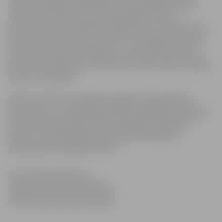
citiem olimpiādes dalībniekiem jauktās grupās. Savu
radošumu skolēni izpauda, gan būvējot tiltu no
makaroniem, gan veidojot vienādojumu no sērkociņiem,
bet valodas lietošanas prasmes un uzstāšanās prasmes
skolēni pielietoja, reklamējot un prezentējot nejauši
izlozētus priekšmetus: koka karoti, adītu cepuri, lineālu,
lakatu vai konfekti.
Šāda starpvalstu olimpiāde Jelgavā tika organizēta
pirmoreiz, un to organizēja ZRKAC sadarbībā ar Jelgavas
sadraudzības pilsētas Šauļu pašvaldības izglītības
centru un Lielbritānijas izdevniecības “Pearson”
pārstāvniecību Baltijas valstīs.
Informācija sagatavota
Jelgavas pilsētas pašvaldības
Sabiedrisko attiecību pārvaldē