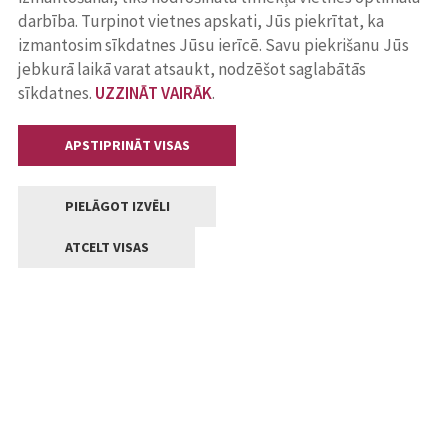
darbība. Turpinot vietnes apskati, Jūs piekrītat, ka
izmantosim sīkdatnes Jūsu ierīcē. Savu piekrišanu Jūs
jebkurā laikā varat atsaukt, nodzēšot saglabātās
sīkdatnes.
UZZINĀT VAIRĀK
.
APSTIPRINĀT VISAS
PIELĀGOT IZVĒLI
ATCELT VISAS
Kontakti