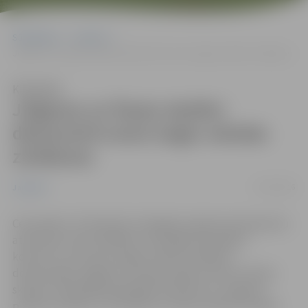
Sākumlapa
Jaunumi
Jelgavas un Šauļu skolēni demonstrē savas angļu valodas zināšanas
Klausīties
Jelgavas un Šauļu skolēni
demonstrē savas angļu valodas
zināšanas
27/02/2016
Jaunumi
Ceturtdien, 25. februārī, Zemgales reģiona kompetenču
attīstības centrā (ZRKAC) norisinājās olimpiāde –
konkurss, kurā savas angļu valodas zināšanas
demonstrēja Jelgavas un Šauļu pilsētu skolu 8. klases
skolēni. Olimpiādē piedalījās 10 skolēni no Jelgavas
pilsētas skolām un 10 skolēni no Šauļu pilsētas skolām.