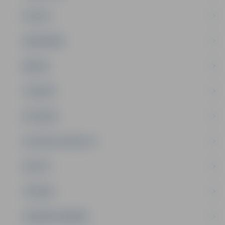
PILSĒTA
SABIEDRĪBA
ĢIMENE
JAUNIEŠI
SATIKSME
SOCIĀLAIS ATBALSTS
SPORTS
TŪRISMS
UZŅĒMĒJDARBĪBA