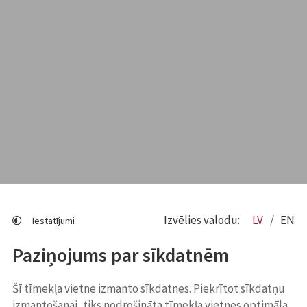
Izvēlies valodu:
LV
EN
Iestatījumi
Paziņojums par sīkdatnēm
Šī tīmekļa vietne izmanto sīkdatnes. Piekrītot sīkdatņu
izmantošanai, tiks nodrošināta tīmekļa vietnes optimāla