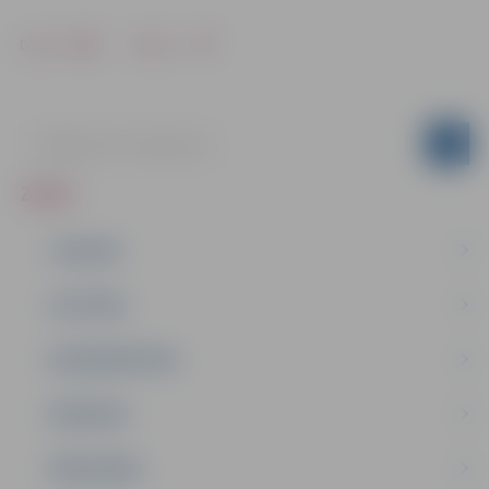
Drukāt
Dalīties
ZIŅAS
JAUNUMI
IZGLĪTĪBA
NODARBINĀTĪBA
PASĀKUMI
PAŠVALDĪBA