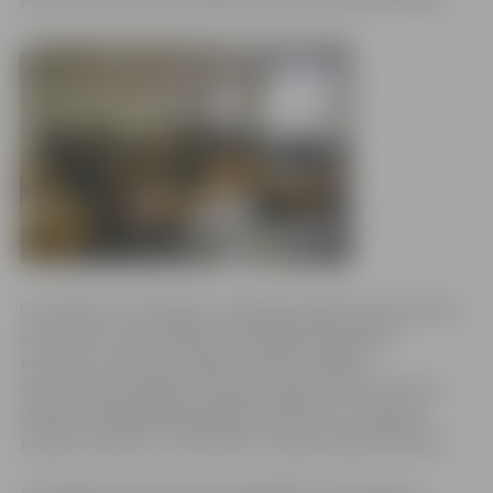
Ceturtdien, 25. februārī, Zemgales reģiona kompetenču
attīstības centrā (ZRKAC) norisinājās olimpiāde –
konkurss, kurā savas angļu valodas zināšanas
demonstrēja Jelgavas un Šauļu pilsētu skolu 8. klases
skolēni. Olimpiādē piedalījās 10 skolēni no Jelgavas
pilsētas skolām un 10 skolēni no Šauļu pilsētas skolām.