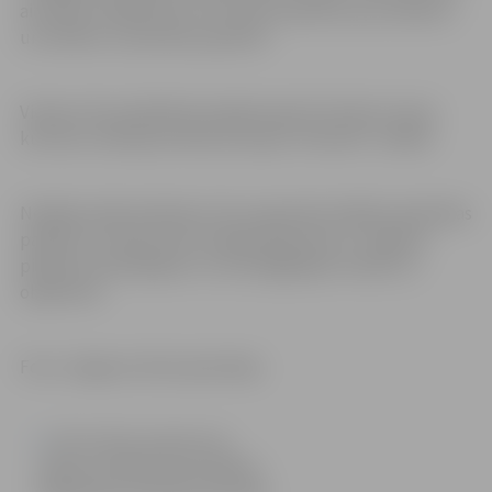
aicinātas viesģimenes, lai viņiem pateiktos par atbalstu
un skolēnu uzņemšanu ģimenē.
Viesiem tiks piedāvāta iespēja iepazīt latviešu tautas
kultūras tradīcijas folkloras kopas “Dimzēni” vadībā.
Nedēļas laikā skolēniem tiks organizēti dažādi sadarbības
pasākumi. Viesiem būs iespēja iepazīties ar Jelgavas
pilsētas skaistākajām un nozīmīgākajām vietām un
objektiem.
Foto: Jelgavas Valsts ģimnāzija
Informācija sagatavota
Jelgavas pilsētas pašvaldības