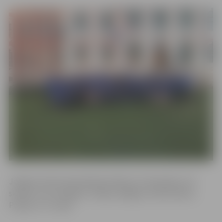
Jelgavas Valsts ģimnāzijā ieradīsies 12 skolotāji un 22
skolēni no Portugāles, Itālijas, Beļģijas, Nīderlandes,
Polijas un Turcijas.