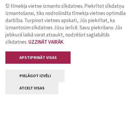
Šī tīmekļa vietne izmanto sīkdatnes. Piekrītot sīkdatņu
izmantošanai, tiks nodrošināta tīmekļa vietnes optimāla
darbība. Turpinot vietnes apskati, Jūs piekrītat, ka
izmantosim sīkdatnes Jūsu ierīcē. Savu piekrišanu Jūs
jebkurā laikā varat atsaukt, nodzēšot saglabātās
sīkdatnes.
UZZINĀT VAIRĀK
.
APSTIPRINĀT VISAS
PIELĀGOT IZVĒLI
ATCELT VISAS