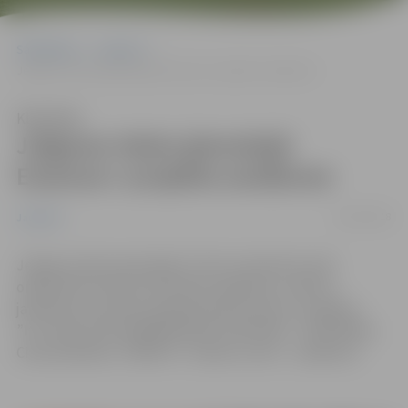
Sākumlapa
Jaunumi
Jelgavas Valsts ģimnāzijā Erasmus+ projekta sanāksme
Klausīties
Jelgavas Valsts ģimnāzijā
Erasmus+ projekta sanāksme
09/10/2018
Jaunumi
Jelgavas Valsts ģimnāzijā 7. līdz 14. oktobrim tiek
organizēta Eiropas Savienības izglītības, mācību,
jaunatnes un sporta programmas Erasmus+ projekta
”ICT IN ACTIVE LEARNING AND TEACHING – INSPIRING,
CHALLENGING, TERRIFIC” mācību vizīte – sanāksme.