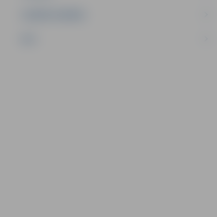
UZŅĒMĒJDARBĪBA
NVO