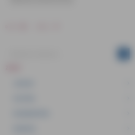
Sabiedrisko attiecību pārvaldē
Drukāt
Dalīties
ZIŅAS
JAUNUMI
IZGLĪTĪBA
NODARBINĀTĪBA
PASĀKUMI