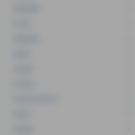
PAŠVALDĪBA
PILSĒTA
SABIEDRĪBA
ĢIMENE
JAUNIEŠI
SATIKSME
SOCIĀLAIS ATBALSTS
SPORTS
TŪRISMS