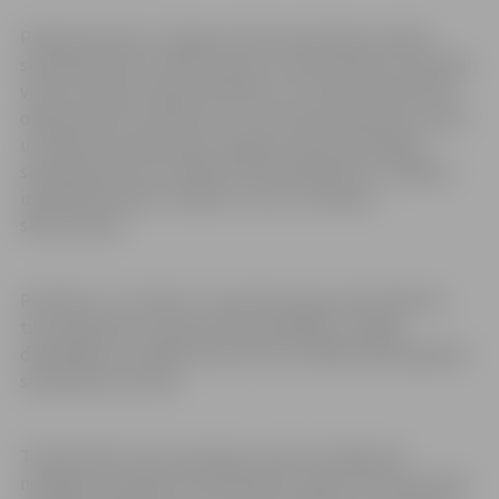
Projekta ietvaros Jelgavas Valsts ģimnāzijas valodas
skolotāji rādīs stundas viesiem un partnerskolu skolotāji
vadīs stundas Latvijas skolēniem. 10. oktobrī skolā tiek
organizēta IKT konference, kurā meistardarbnīcas vadīs
un pieredzē dalīsies gan Jelgavas Valsts ģimnāzijas
skolotāji, gan viesi. Konferencē piedalīsies arī Jelgavas
izglītības iestāžu vadītāji un viesi no Dobeles
sākumskolas.
Piektdien, 12. oktobrī, visas dienas garumā skolēniem
tiks organizēta starptautiskā olimpiāde- kopīga
darbošanās ar iespēju demonstrēt nedēļas laikā apgūtās
sadarbības prasmes.
Tā kā skolēni dzīvos ģimenēs, īpaši nozīmīgs būs
noslēguma pasākums piektdienas vakarā, kad skolā tiks