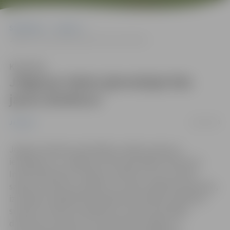
Sākumlapa
Jaunumi
Jelgavas Valsts ģimnāzijai būs jauns direktors
Klausīties
Jelgavas Valsts ģimnāzijai būs
jauns direktors
12/06/2013
Jaunumi
Jelgavas pilsētas pašvaldības vadība saņēmusi
iesniegumu no Jelgavas Valsts ģimnāzijas direktores
Ināras Daščinskas ar lūgumu atbrīvot viņu no darba
sakarā ar došanos pensijā no 31. jūlija. Izglītības pārvalde,
izvērtējot iespējamās kandidatūras pilsētas izglītības
sistēmā, izteikusi priekšlikumu Valsts ģimnāzijas
direktores amatam virzīt pašreizējo Jelgavas 1.