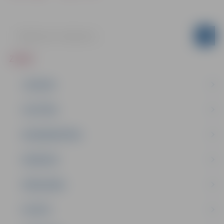
ZIŅAS
JAUNUMI
IZGLĪTĪBA
NODARBINĀTĪBA
PASĀKUMI
PAŠVALDĪBA
PILSĒTA