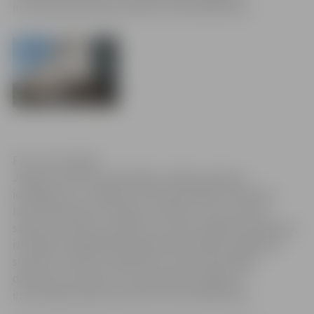
internātpamatskolas direktori Inesi Bandenieci.
Foto: Ivars Veiliņš
Jelgavas pilsētas pašvaldības vadība saņēmusi
iesniegumu no Jelgavas Valsts ģimnāzijas direktores
Ināras Daščinskas ar lūgumu atbrīvot viņu no darba
sakarā ar došanos pensijā no 31. jūlija. Izglītības pārvalde,
izvērtējot iespējamās kandidatūras pilsētas izglītības
sistēmā, izteikusi priekšlikumu Valsts ģimnāzijas
direktores amatam virzīt pašreizējo Jelgavas 1.
internātpamatskolas direktori Inesi Bandenieci.