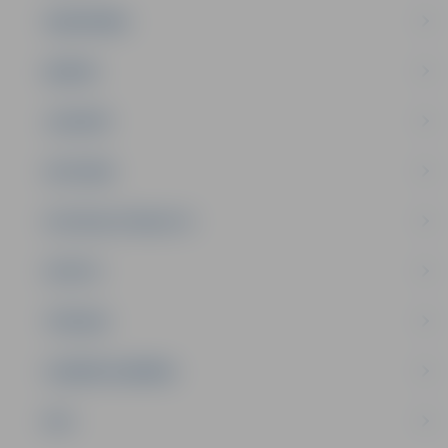
SABIEDRĪBA
ĢIMENE
JAUNIEŠI
SATIKSME
SOCIĀLAIS ATBALSTS
SPORTS
TŪRISMS
UZŅĒMĒJDARBĪBA
NVO