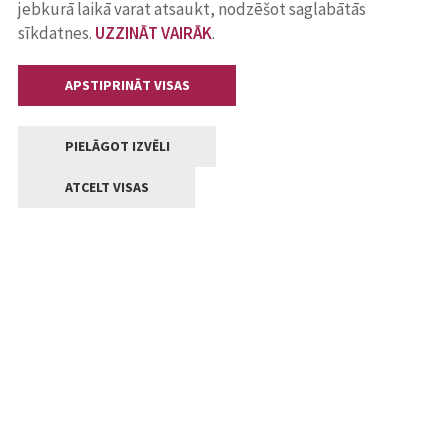
jebkurā laikā varat atsaukt, nodzēšot saglabātās
sīkdatnes.
UZZINĀT VAIRĀK
.
APSTIPRINĀT VISAS
PIELĀGOT IZVĒLI
ATCELT VISAS
Kontakti
Jelgavas valstpilsētas pašvaldība