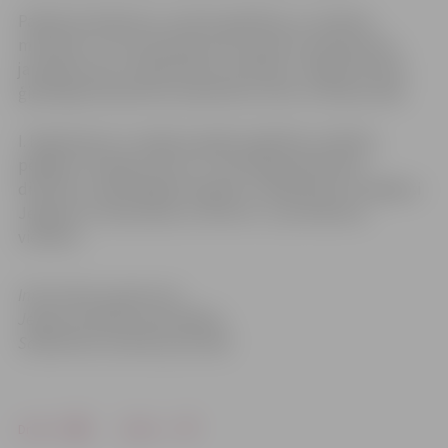
Pašlaik kandidatūru izvērtē Izglītības un zinātnes
ministrija. Ja no ministrijas būs saņemts saskaņojums,
jautājums par I. Bandenieces iecelšanu Jelgavas Valsts
ģimnāzijas direktores amatā tiks virzīts uz domes sēdi.
I. Bandeniecei ir maģistra grāds izglītības zinātnēs,
pēdējos trīs gadus viņa ir 1. internātpamatskolas
direktore, iepriekšējos 25 gadus I. Bandeniece strādājusi
Jelgavas 4. vidusskolā, no tiem 16 – par direktora
vietnieci.
Informācija sagatavota
Jelgavas pilsētas pašvaldības
Sabiedrisko attiecību pārvaldē
Drukāt
Dalīties