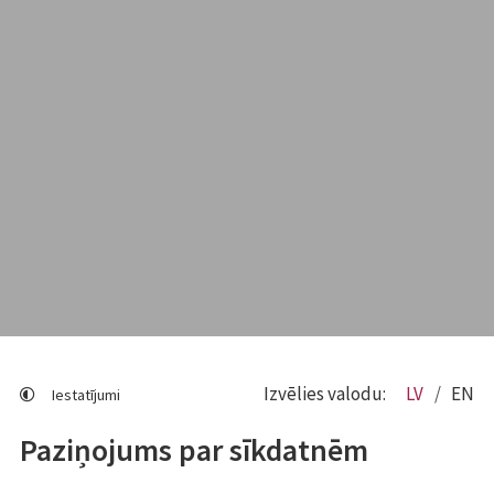
Izvēlies valodu:
LV
EN
Iestatījumi
Paziņojums par sīkdatnēm