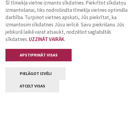
Šī tīmekļa vietne izmanto sīkdatnes. Piekrītot sīkdatņu
izmantošanai, tiks nodrošināta tīmekļa vietnes optimāla
darbība. Turpinot vietnes apskati, Jūs piekrītat, ka
izmantosim sīkdatnes Jūsu ierīcē. Savu piekrišanu Jūs
jebkurā laikā varat atsaukt, nodzēšot saglabātās
sīkdatnes.
UZZINĀT VAIRĀK
.
APSTIPRINĀT VISAS
PIELĀGOT IZVĒLI
ATCELT VISAS