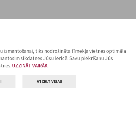
ņu izmantošanai, tiks nodrošināta tīmekļa vietnes optimāla
zmantosim sīkdatnes Jūsu ierīcē. Savu piekrišanu Jūs
atnes.
UZZINĀT VAIRĀK
.
I
ATCELT VISAS
Klientu apkalpošana