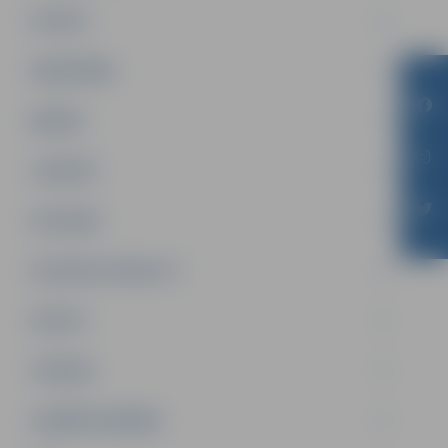
PILSĒTA
SABIEDRĪBA
ĢIMENE
JAUNIEŠI
SATIKSME
SOCIĀLAIS ATBALSTS
SPORTS
TŪRISMS
UZŅĒMĒJDARBĪBA