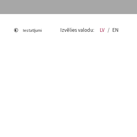
Izvēlies valodu:
LV
EN
Iestatījumi
Lapas karte
Viegli lasīt