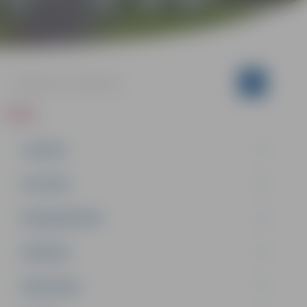
ZIŅAS
JAUNUMI
IZGLĪTĪBA
NODARBINĀTĪBA
PASĀKUMI
PAŠVALDĪBA