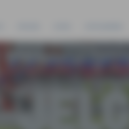
TA
PAŠVALDĪBA
IESTĀDES
KAPITĀLSABIEDRĪBAS