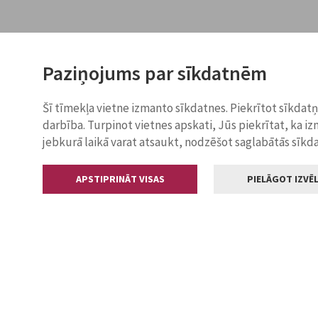
Paziņojums par sīkdatnēm
Šī tīmekļa vietne izmanto sīkdatnes. Piekrītot sīkdat
darbība. Turpinot vietnes apskati, Jūs piekrītat, ka i
jebkurā laikā varat atsaukt, nodzēšot saglabātās sīkd
APSTIPRINĀT VISAS
PIELĀGOT IZVĒL
Kontakti
Jelgavas valstp