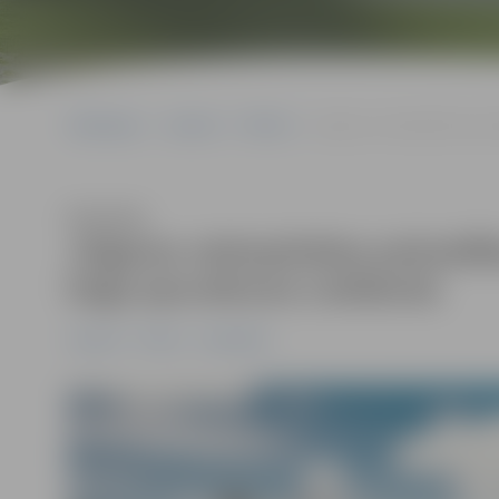
Sākumlapa
Jaunumi
Pilsēta
Jelgavas valstspilsētas pa
Klausīties
Jelgavas valstspilsētas pašvald
Daģa apsveikums Lieldienās
Jaunumi
Pilsēta
Sabiedrība