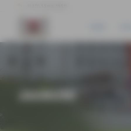
21.3 °C, 5.5 m/s, 59.5 %
JAUNUMI
PILSĒ
JAUNUMI