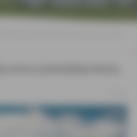
švaldības domes priekšsēdētāja Mārtiņa Daģa apsveikums Lieldienās
ības domes priekšsēdētāja Mārtiņa
05/04/2026