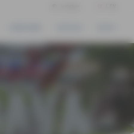
LV
EN
Iestatījumi
UZŅĒMĒJDARBĪBA
PAKALPOJUMI
KONTAKTI