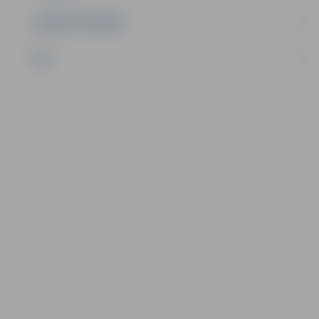
UZŅĒMĒJDARBĪBA
NVO