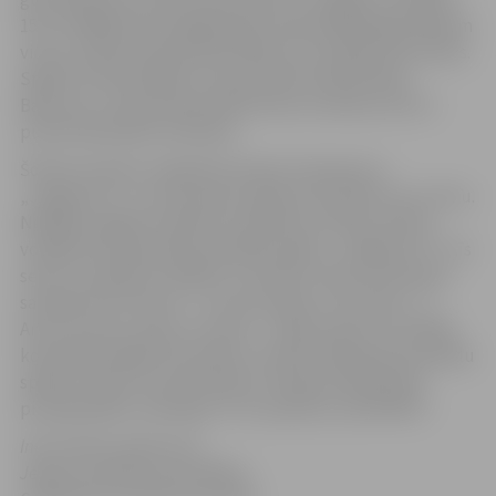
15:12. Pēdējā savstarpējā spēle nodrošināja jelgavniekiem
vietu Latvijas čempionāta finālā ceturto gadu pēc kārtas.
Spēlē rezultatīvākais ar 18 punktiem bija Andrejs
Baburovs, 14 pievienoja Kārlis Pauls Levinskis, bet 12
punkti Rolandam Ozoliņam.
Šobrīd sieviešu volejbolā Latvijas čempiones ir
„Jelgava/LU”, un komanda ir gatava aizstāvēt savu titulu.
Nedēļas nogalē Limbažos aizvadītas Latvijas sieviešu
volejbola čempionāta pusfināla spēles. „Jelgava/LU” trīs
setos uzvarēja SK „Babīte” komandu. Mūsu komandas
sastāvā Ievai Teterei – 4, Annai Lejiņai, Līvai Solai – 3,
Ancei Auziņai, Inesei Jursonei – 2 gūti punkti. Pusfinālā
komandas spēlēs līdz divām uzvarām. Nākamās pusfinālu
spēles notiks 29. martā Piņķos. Otrajā pusfināla pārī
pirmajā spēlē „Zeltaleja” ar 3:1 pieveica „RSU/MVS”.
Informācija sagatavota
Jelgavas pilsētas pašvaldības