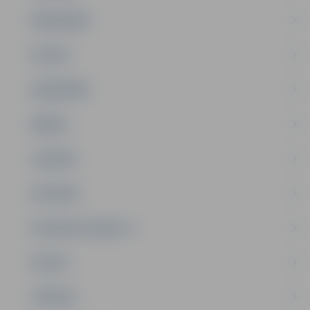
PAŠVALDĪBA
PILSĒTA
SABIEDRĪBA
ĢIMENE
JAUNIEŠI
SATIKSME
SOCIĀLAIS ATBALSTS
SPORTS
TŪRISMS