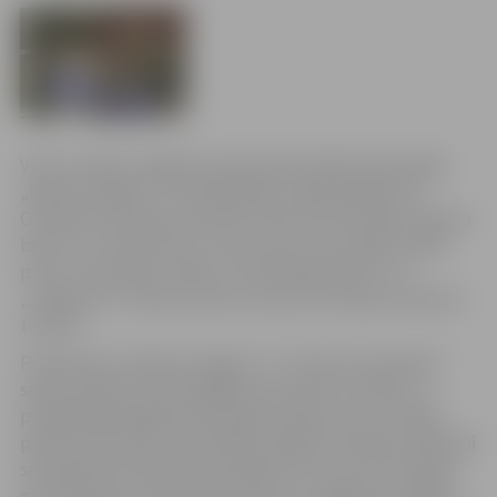
Vietu Latvijas volejbola čempionāta finālā nodrošināja
„Biolars/Jelgava”. Pusfinālsērijas trešajā spēlē pret
Ozolnieku komandu izdevās izmantot pretinieku vājuma
brīžus un svinēt drošu uzvaru četru setu spēlē. Finālā
pretī, visticamāk, stāsies „RTU/Robežsardze”. Arī
„Jelgava/LU” spērusi pirmo soli pretī Latvijas čempionu
titulam.
Pirmās divas „Biolars/Jelgava” un “Poliurs/Ozolnieki”
sērijas spēles izvērtās ilgākas par divām stundām. Ja
pirmajā spēlē jelgavnieki spēles piekto setu uzvarēja
pārliecinoši (15:6), tad atbildes spēlē Ozolniekos izšķirošā
seta gaitā pretinieki bija vadībā ar 8:5, taču tad mūsējie
guva septiņus punktus pēc kārtas un beigās uzvarēja ar