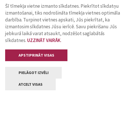
Šī tīmekļa vietne izmanto sīkdatnes. Piekrītot sīkdatņu
izmantošanai, tiks nodrošināta tīmekļa vietnes optimāla
darbība. Turpinot vietnes apskati, Jūs piekrītat, ka
izmantosim sīkdatnes Jūsu ierīcē. Savu piekrišanu Jūs
jebkurā laikā varat atsaukt, nodzēšot saglabātās
sīkdatnes.
UZZINĀT VAIRĀK
.
APSTIPRINĀT VISAS
PIELĀGOT IZVĒLI
ATCELT VISAS