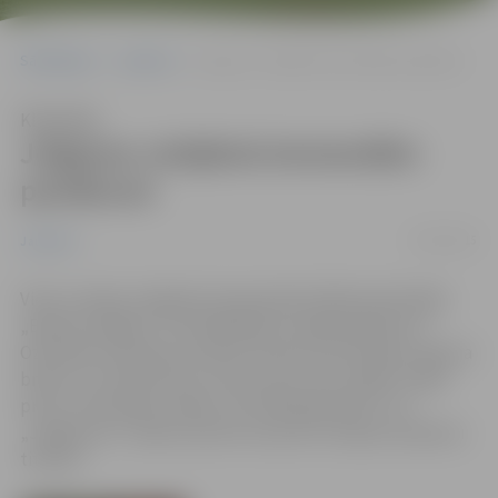
Sākumlapa
Jaunumi
Jelgavas volejbola komandām panākumi
Klausīties
Jelgavas volejbola komandām
panākumi
23/03/2015
Jaunumi
Vietu Latvijas volejbola čempionāta finālā nodrošināja
„Biolars/Jelgava”. Pusfinālsērijas trešajā spēlē pret
Ozolnieku komandu izdevās izmantot pretinieku vājuma
brīžus un svinēt drošu uzvaru četru setu spēlē. Finālā
pretī, visticamāk, stāsies „RTU/Robežsardze”. Arī
„Jelgava/LU” spērusi pirmo soli pretī Latvijas čempionu
titulam.