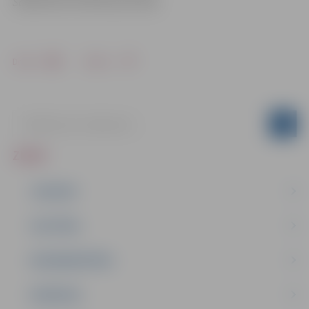
Sabiedrisko attiecību pārvaldē
Drukāt
Dalīties
ZIŅAS
JAUNUMI
IZGLĪTĪBA
NODARBINĀTĪBA
PASĀKUMI