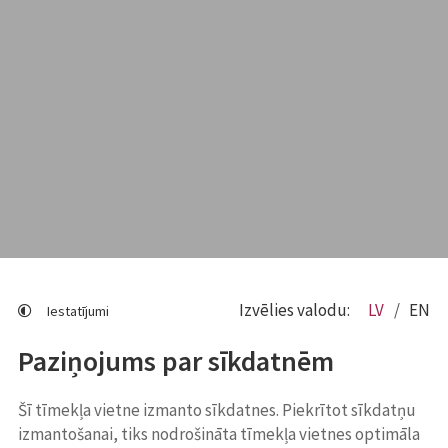
Izvēlies valodu:
LV
EN
Iestatījumi
Paziņojums par sīkdatnēm
Šī tīmekļa vietne izmanto sīkdatnes. Piekrītot sīkdatņu
izmantošanai, tiks nodrošināta tīmekļa vietnes optimāla