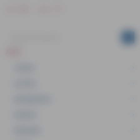
Drukāt
Dalīties
ZIŅAS
JAUNUMI
IZGLĪTĪBA
NODARBINĀTĪBA
PASĀKUMI
PAŠVALDĪBA