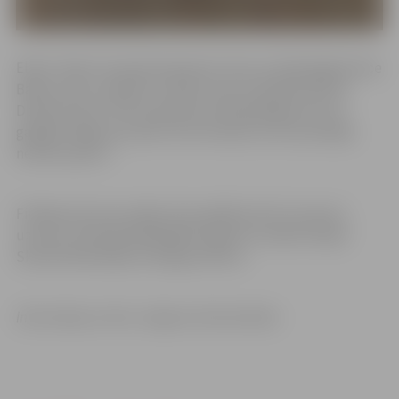
Elites “Open” grupā čempiones titulu izcīnīja jelgavniece
Baiba Lulle, savukārt sudrabs viņas audzēknei Elīzai
Dombrovskai. “W2” grupā pie zelta godalgas tika 13-
gadīgā Jelgavas juniore Una Ulmane, kura nezaudēja
nevienu
geimu
.
Finālposmā visas spēles tika spēlētas līdz trīs
geimu
uzvarai, attiecīgi spēlētājām iegūstot vairāk Latvijas
Skvoša federācijas reitinga punktus.
Informācija un foto: Jelgavas Skvoša klubs