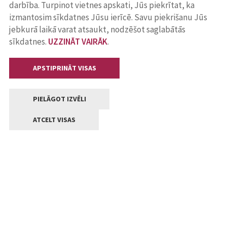
darbība. Turpinot vietnes apskati, Jūs piekrītat, ka
izmantosim sīkdatnes Jūsu ierīcē. Savu piekrišanu Jūs
jebkurā laikā varat atsaukt, nodzēšot saglabātās
sīkdatnes.
UZZINĀT VAIRĀK
.
APSTIPRINĀT VISAS
PIELĀGOT IZVĒLI
ATCELT VISAS
Kontakti