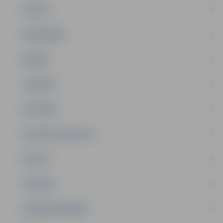
PILSĒTA
SABIEDRĪBA
ĢIMENE
JAUNIEŠI
SATIKSME
SOCIĀLAIS ATBALSTS
SPORTS
TŪRISMS
UZŅĒMĒJDARBĪBA