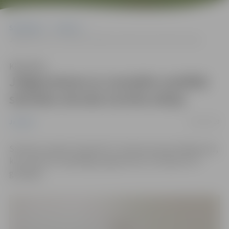
Sākumlapa
Jaunumi
Jelgavnieces ar uzvarām noslēdz sieviešu skvoša turnīra sēriju
Klausīties
Jelgavnieces ar uzvarām noslēdz
sieviešu skvoša turnīra sēriju
20/05/2019
Jaunumi
Sieviešu Latvijas “Grand Prix” skvoša sezonas finālposmā,
kas notika 18. maijā Rīgā, jelgavnieces izcīnījušas trīs
godalgas.