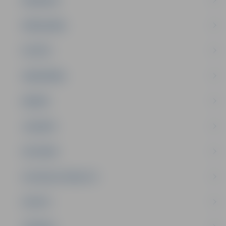
PAŠVALDĪBA
PILSĒTA
SABIEDRĪBA
ĢIMENE
JAUNIEŠI
SATIKSME
SOCIĀLAIS ATBALSTS
SPORTS