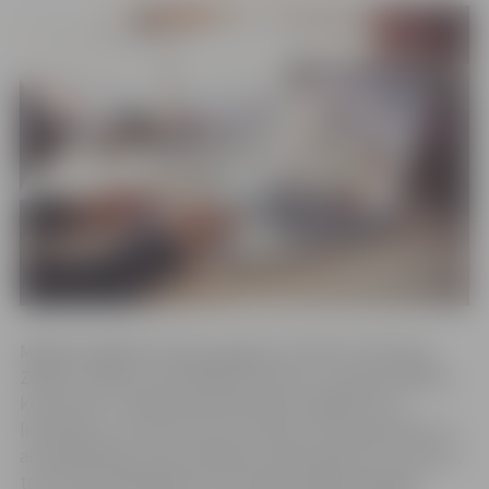
Mācības digitālo prasmju apguvei notiek trīs līmeņos.
ZRKAC norāda, ka vislielākā interese ir no iedzīvotājiem,
kuriem jau ir nelielas pamatprasmes digitālo rīku
lietošanā, un viņi šos kursus izmanto, lai nostiprinātu un
arī papildinātu savas zināšanas. Galvenokārt tie ir seniori,
taču starp dalībniekiem ir arī iedzīvotāji darbspējas