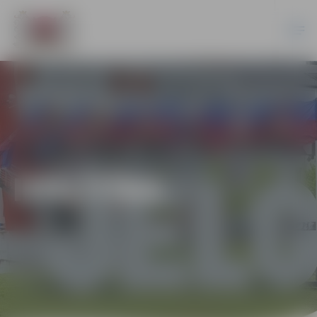
IZGLĪTĪBA