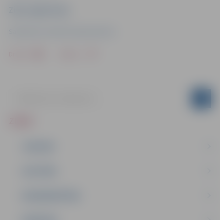
Ziņu sagatavoja
Sabiedrisko attiecību departaments
Drukāt
Dalīties
ZIŅAS
JAUNUMI
IZGLĪTĪBA
NODARBINĀTĪBA
PASĀKUMI