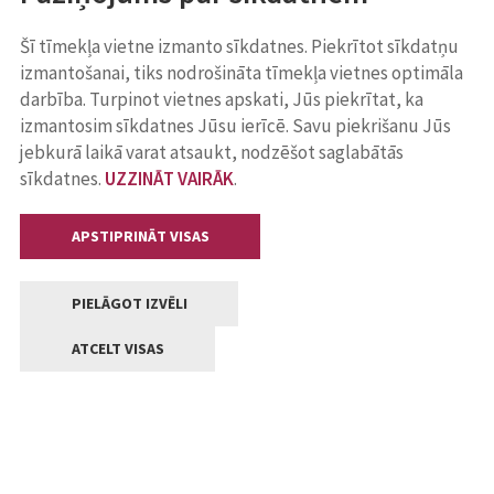
Šī tīmekļa vietne izmanto sīkdatnes. Piekrītot sīkdatņu
izmantošanai, tiks nodrošināta tīmekļa vietnes optimāla
darbība. Turpinot vietnes apskati, Jūs piekrītat, ka
izmantosim sīkdatnes Jūsu ierīcē. Savu piekrišanu Jūs
jebkurā laikā varat atsaukt, nodzēšot saglabātās
sīkdatnes.
UZZINĀT VAIRĀK
.
APSTIPRINĀT VISAS
PIELĀGOT IZVĒLI
ATCELT VISAS