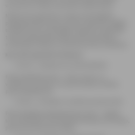
vecumā, kuru mērķis ir pilnveidot esošās prasmes.
Mācības tiek organizētas ar mērķi veicināt digitālo
pašapkalpošanās prasmju attīstību sabiedrībā, tādējādi
sekmējot personu veiksmīgāku iekļaušanos sabiedrībā,
tostarp nodarbinātībā, ikdienas sadzīves jautājumu
mūsdienīgā risināšanā un kvalitatīvas dzīves uzlabošanā.
Kursi tiek organizēti trīs līmeņos:
1. līmenis – iesācējiem bez priekšzināšanām.
Pamata digitālās prasmes – darbs ar datoru un
viedtālruni, interneta un e-pasta lietošana, drošības
pamati digitālajā vidē.
2. līmenis – lietotājiem ar nelielām pamatprasmēm.
Pamata digitālās pašapkalpošanās prasmes – digitālā
satura pārvaldība, internetbankas lietošana, autorizācija,
pirkumi internetā, datu drošība.