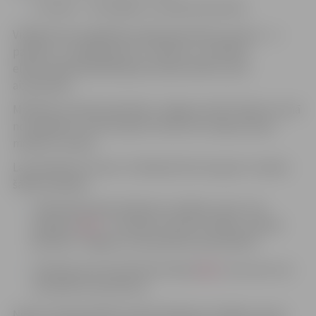
3. līmenis – lietotājiem ar ikdienas pieredzi.
Vidējā līmeņa digitālās pašapkalpošanās prasmes – e-
paraksts, e-pakalpojumi, e-adrese, e-veselība,
elektroniskā deklarēšanās sistēma (EDS), datu
aizsardzība.
Mācībām aicināti pieteikties Jelgavas iedzīvotāji vecumā
no 16 gadiem. Katrā mācību līmenī kursi ilgs astoņas
mācību stundas.
Lai pieteiktos kuriem, tīmekļvietnē stars.gov.lv ir jāveic
šādas darbības:
Jāaizpilda pašnovērtējuma zināšanu tests, kas
pieejams
ŠEIT
. Ja vēlaties mācīties ZRKAC, anketā
jāizvēlas “Jelgavas valstspilsētas pašvaldība”.
Jāatstāj sava kontaktinformācija
ŠEIT
, lai ar jums var
sazināties koordinators.
Ņemot vērā aizpildīto pašnovērtējuma zināšanu testu,