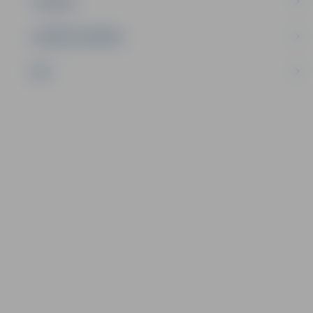
TŪRISMS
UZŅĒMĒJDARBĪBA
NVO