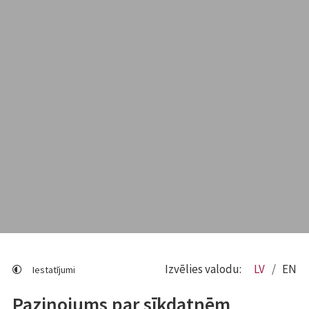
Izvēlies valodu:
LV
EN
Iestatījumi
Paziņojums par sīkdatnēm