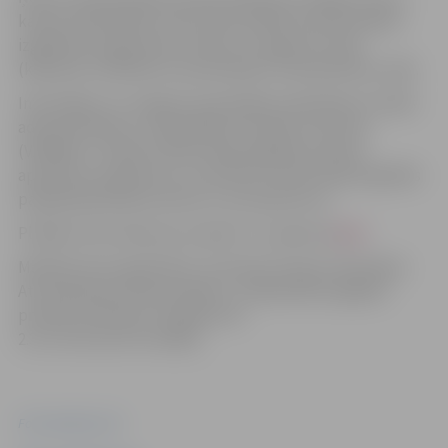
katram dalībniekam tiks rekomendēts piemērotākais
izglītības programmas līmenis un apguves veids
(klātienē, attālināti ar pasniedzēju vai pašmācības ceļā).
Informējam, ka Jelgavas pašvaldība sadarbībā ar Viedās
administrācijas un reģionālās attīstības ministriju
(VARAM) ir uzsākusi iedzīvotāju digitālo prasmju
apmācību programmu, lai attīstītu iedzīvotāju digitālās
pašapkalpošanās prasmes un kompetences.
Plašāka informācija par projektu ir pieejama
ŠEIT
.
Mācībās tiek organizētas, īstenojot Eiropas Savienības
Atveseļošanas fonda projektu „Sabiedrības digitālo
prasmju attīstība” (projekta Nr.
2.3.2.1.i.0/1/23/I/CFLA/001).
Foto: pixabay.com