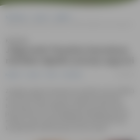
Sākumlapa
Jaunumi
Izglītība
Jelgavniek! Piesakies bezmaksas mācībām digitālo prasmju apguvei
Klausīties
Jelgavniek! Piesakies bezmaksas
mācībām digitālo prasmju apguvei
17/02/2025
Izglītība
Jaunumi
Pilsēta
Sabiedrība
Zemgales reģiona Kompetenču attīstības centrs (ZRKAC)
aicina iedzīvotājus vecumā no 16 gadiem pieteikties
bezmaksas kursiem digitālo prasmju pilnveidei. Kopš
janvāra sākuma kursus pabeiguši jau 85 jelgavnieki, bet
mācības turpina vairāk nekā 40 iedzīvotāji. Šobrīd tiek
komplektētas mācību grupas martā un aprīlī.