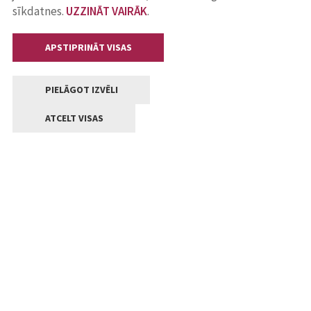
sīkdatnes.
UZZINĀT VAIRĀK
.
APSTIPRINĀT VISAS
PIELĀGOT IZVĒLI
ATCELT VISAS
Kontakti
Jelgavas valstpilsētas pašvaldība
Lielā iela 11, Jelgava, LV-3001