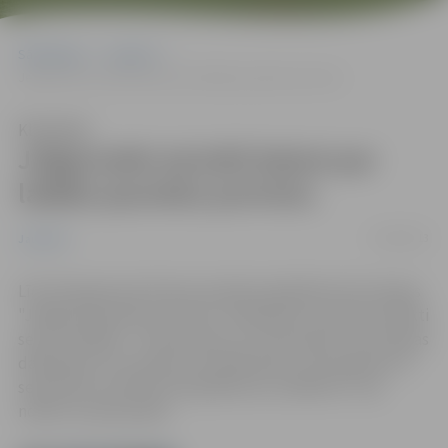
Sākumlapa
Jaunumi
Jelgavnieki aicināti balsot par labāko jauniešu portretu
Klausīties
Jelgavnieki aicināti balsot par
labāko jauniešu portretu
13/08/2013
Jaunumi
Līdz 29.augustam ikviens aicināts piedalīties foto akcijas
"Jelgavas jauniešu portrets" balsošanā, kurā tiks noteikti
seši uzvarētāji – trīs jaunietes un trīs jaunieši. Foto akcijas
dalībnieki, kuri saņems visvairāk balsu, tiks apbalvoti 2.
septembrī, pulksten 18 pasākumā „ZinīBums”, kas
notiks Uzvaras parkā.