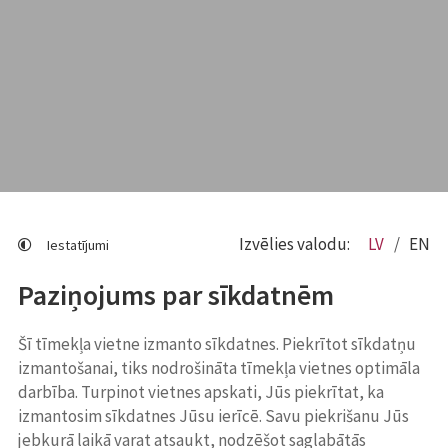
Izvēlies valodu:
LV
EN
Iestatījumi
Paziņojums par sīkdatnēm
Šī tīmekļa vietne izmanto sīkdatnes. Piekrītot sīkdatņu
izmantošanai, tiks nodrošināta tīmekļa vietnes optimāla
darbība. Turpinot vietnes apskati, Jūs piekrītat, ka
izmantosim sīkdatnes Jūsu ierīcē. Savu piekrišanu Jūs
jebkurā laikā varat atsaukt, nodzēšot saglabātās