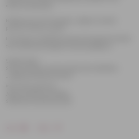
notiks Uzvaras parkā.
Nobalsot par savu foto akcijas „Jelgavas Jauniešu
portrets” favorītu var
ŠEIT
.
Foto akcijas uzvarētāji tiks paziņoti 30. augustā Jauniešu
centra lapā
www.draugiem.lv/www.sib.jelgava.lv
.
Saistītie raksti:
Starptautiskajā Jaunatnes dienā varēs nobildēties
„Jelgavas jaunieša portretam”
Informācija sagatavota
Jelgavas pilsētas pašvaldības
Sabiedrisko attiecību pārvaldē
Drukāt
Dalīties