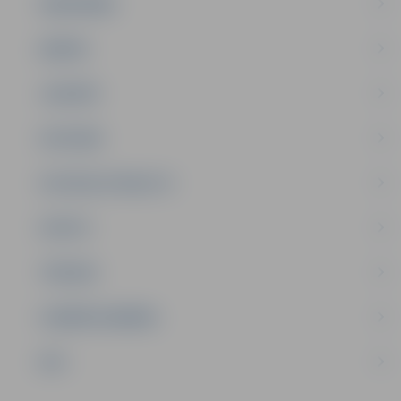
SABIEDRĪBA
ĢIMENE
JAUNIEŠI
SATIKSME
SOCIĀLAIS ATBALSTS
SPORTS
TŪRISMS
UZŅĒMĒJDARBĪBA
NVO