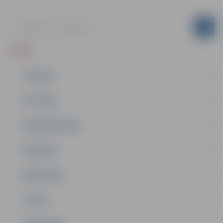
ZIŅAS
JAUNUMI
IZGLĪTĪBA
NODARBINĀTĪBA
PASĀKUMI
PAŠVALDĪBA
PILSĒTA