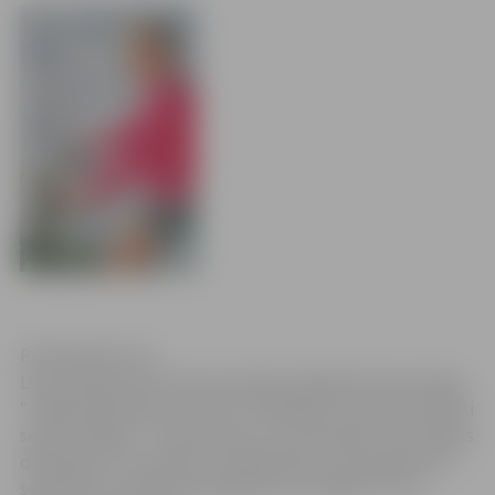
Publicitātes foto
Līdz 29.augustam ikviens aicināts piedalīties foto akcijas
“Jelgavas jauniešu portrets” balsošanā, kurā tiks noteikti
seši uzvarētāji – trīs jaunietes un trīs jaunieši. Foto akcijas
dalībnieki, kuri saņems visvairāk balsu, tiks apbalvoti 2.
septembrī, pulksten 18 pasākumā „ZinīBums”, kas