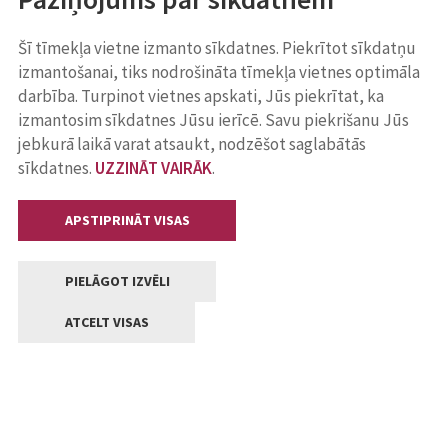
Šī tīmekļa vietne izmanto sīkdatnes. Piekrītot sīkdatņu
izmantošanai, tiks nodrošināta tīmekļa vietnes optimāla
darbība. Turpinot vietnes apskati, Jūs piekrītat, ka
izmantosim sīkdatnes Jūsu ierīcē. Savu piekrišanu Jūs
jebkurā laikā varat atsaukt, nodzēšot saglabātās
sīkdatnes.
UZZINĀT VAIRĀK
.
APSTIPRINĀT VISAS
PIELĀGOT IZVĒLI
ATCELT VISAS