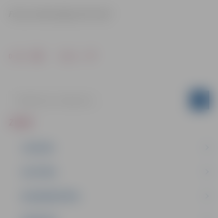
Foto un informācija: SIA “Gren”
Drukāt
Dalīties
ZIŅAS
JAUNUMI
IZGLĪTĪBA
NODARBINĀTĪBA