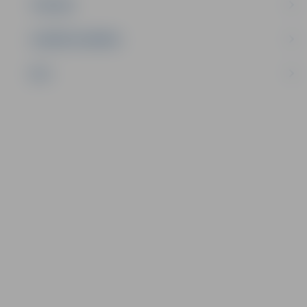
TŪRISMS
UZŅĒMĒJDARBĪBA
NVO