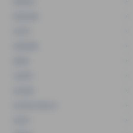
PASĀKUMI
PAŠVALDĪBA
PILSĒTA
SABIEDRĪBA
ĢIMENE
JAUNIEŠI
SATIKSME
SOCIĀLAIS ATBALSTS
SPORTS