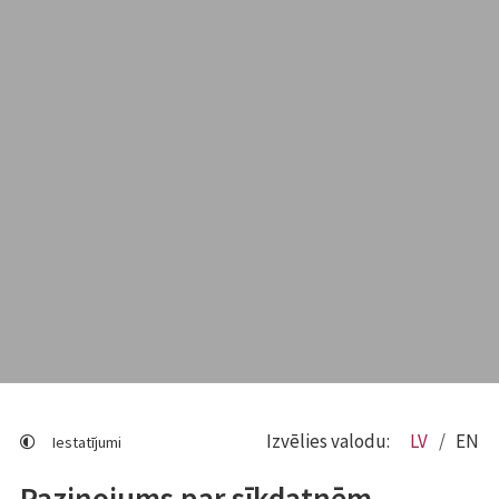
Izvēlies valodu:
LV
EN
Iestatījumi
Paziņojums par sīkdatnēm