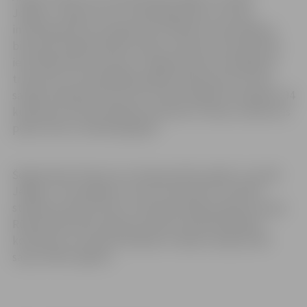
Jelgavu” idejas autori ir paši jelgavnieki, kuri bija
interesējušies par iespēju pēc svētkiem nodot eglītes
biomasas koģenerācijas stacijā. Uzņēmums iedzīvotāju
ierosinājumam atsaucās un šogad akcija norisinājās jau
trešo reizi. Arī iepriekšējos gados akcijas ietvaros tika
savākts līdzīgs daudzums ar svētku eglītēm, piepildot 34
kubikmetrus lielu šķeldas konteineru. Akciju uzņēmums
plāno rīkot arī nākamajā gadā.
Šogad akcija “Atnes savu Ziemassvētku eglīti un sasildi
Jelgavu” norisinājās no 2. līdz 16. janvārim. Tās laikā
stāvlaukumā pie “Gren” biomasas koģenerācijas stacijas
Rūpniecības ielā 73A bija novietots speciāls šķeldas
konteiners, kurā iedzīvotāji bez maksas varēja atstāt
savas svētku eglītes.