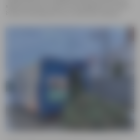
eglītēm ļaus izžūt, lai pēc tam tās sašķeldotu un varētu
izmantot lietderīgi siltuma un elektrības ražošanai.