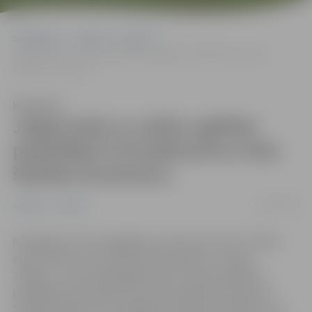
Sākumlapa
Jaunumi
Pilsēta
Jelgavnieki ar svētku eglītēm piepildījuši 34 kubikmetrus lielu
šķeldas konteineru
Klausīties
Jelgavnieki ar svētku eglītēm
piepildījuši 34 kubikmetrus lielu
šķeldas konteineru
20/01/2022
Jaunumi
Pilsēta
Noslēgusies siltumapgādes uzņēmuma “Gren” rīkotā
akcija “Atnes savu Ziemassvētku eglīti un sasildi
Jelgavu”, kuras laikā jelgavnieki ar svētku eglītēm
piepildījuši 34 kubikmetrus lielu šķeldas konteineru.
Savāktās eglītes tiks nogādātas šķeldas ražotājam, kur