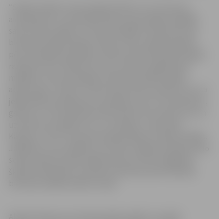
“Sakām paldies visiem jelgavniekiem, kuri atsaucās
aicinājumam un atrada gan laiku, gan iespējas nogādāt
savas svētku eglītes uz speciālo eglīšu konteineru pie
biomasas koģenerācijas stacijas. Visas savāktās eglītes
pēc attiecīgas apstrādes izmantosim lietderīgi enerģijas
ražošanā, lai to rādītais siltums nonāktu jelgavnieku
mājokļos. Siltumenerģijas izteiksmē savākto eglīšu
apjoms gan ir neliels, tomēr akcija vēlreiz apliecina to, ka
jelgavnieki domā gan par saudzīgu resursu izmantošanu,
gan par to, kā samazināt radīto atkritumu daudzumu un
uzturēt savu apkārtni tīru un kārtīgu,” saka Ingus
Kaprāns, “Gren” biomasas koģenerācijas stacijas vadītājs.
Jāpiebilst, ka arī eglītes, kas veido Jelgavas pilsētas lielo
svētku egli Hercoga Jēkaba laukumā, tiks nogādātas
šķeldas ražotājam un pēcāk izmantotas kā kurināmais
biomasas koģenerācijas stacijā.
Akcijas “Atnes savu Ziemassvētku eglīti un sasildi