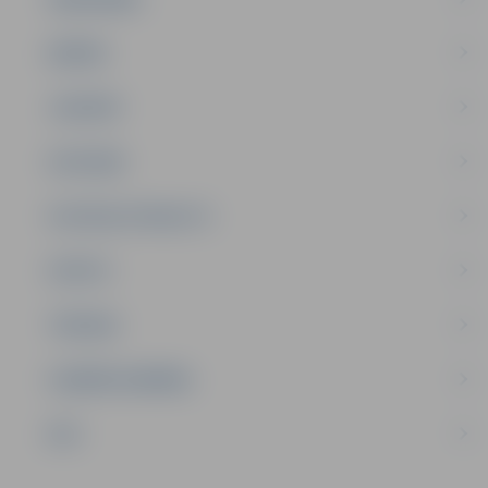
ĢIMENE
JAUNIEŠI
SATIKSME
SOCIĀLAIS ATBALSTS
SPORTS
TŪRISMS
UZŅĒMĒJDARBĪBA
NVO