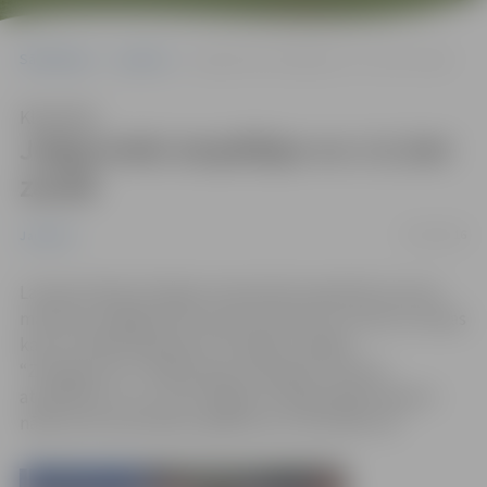
Sākumlapa
Jaunumi
Jelgavnieki atspēlējas no 1:4, bet zaudē
Klausīties
Jelgavnieki atspēlējas no 1:4, bet
zaudē
22/02/2016
Jaunumi
Latvijas hokeja Virslīgas čempionāta regulārās sezonas
mačā pret pagājušās sezonas čempioni un neseno Latvijas
kausa trofejas ieguvēju HK “Mogo” spēlēja
“Zemgale/LLU”. Spēles gaitā mūsējiem izdevās
atspēlēties no 1:4, taču beigās vienalga jelgavniekiem
nācās atzīt pretinieku pārākumu ar rezultātu 4:5.