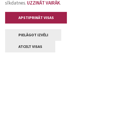
sīkdatnes.
UZZINĀT VAIRĀK
.
APSTIPRINĀT VISAS
PIELĀGOT IZVĒLI
ATCELT VISAS
Kontakti
Jelgavas valstpilsētas pašvaldība
Lielā iela 11, Jelgava, LV-3001