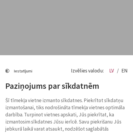
Izvēlies valodu:
LV
EN
Iestatījumi
Paziņojums par sīkdatnēm
Šī tīmekļa vietne izmanto sīkdatnes. Piekrītot sīkdatņu
izmantošanai, tiks nodrošināta tīmekļa vietnes optimāla
darbība. Turpinot vietnes apskati, Jūs piekrītat, ka
izmantosim sīkdatnes Jūsu ierīcē. Savu piekrišanu Jūs
jebkurā laikā varat atsaukt, nodzēšot saglabātās