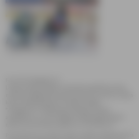
Foto: HK “Zemgale/LLU”
Latvijas hokeja Virslīgas čempionāta regulārās sezonas
mačā pret pagājušās sezonas čempioni un neseno Latvijas
kausa trofejas ieguvēju HK “Mogo” spēlēja
“Zemgale/LLU”. Spēles gaitā mūsējiem izdevās
atspēlēties no 1:4, taču beigās vienalga jelgavniekiem
nācās atzīt pretinieku pārākumu ar rezultātu 4:5.
Pret šī brīža visu Latvijas trofeju turētāju mūsējie līdz šim