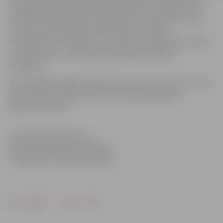
Virslīgā bija spēlējuši pārsteidzoši labi. Lai gan sezonas
pašā sākumā rīdzinieki mūsējo laukumā uzvarēja ar 3:0,
sezonas turpinājumā trīs panākumus svinēja
“Zemgale/LLU” hokejisti – 5:4, 4:2, 4:1. Jāpiemin, ka divās
Latvijas kausa izcīņas spēlēs pārāka bija “Mogo”
komanda.
Pēc šīs spēles jelgavnieki atkrita uz ceturto vietu turnīra
tabulā, bet 27. februārī viesos aizvadīs spēli pret
Ogres “Kurbadu”.
Informācija sagatavota
Jelgavas pilsētas pašvaldības
Sabiedrisko attiecību pārvaldē
Drukāt
Dalīties