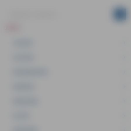
ZIŅAS
JAUNUMI
IZGLĪTĪBA
NODARBINĀTĪBA
PASĀKUMI
PAŠVALDĪBA
PILSĒTA
SABIEDRĪBA