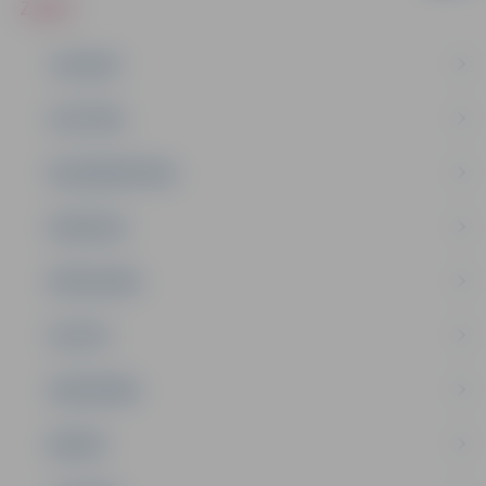
ZIŅAS
JAUNUMI
IZGLĪTĪBA
NODARBINĀTĪBA
PASĀKUMI
PAŠVALDĪBA
PILSĒTA
SABIEDRĪBA
ĢIMENE