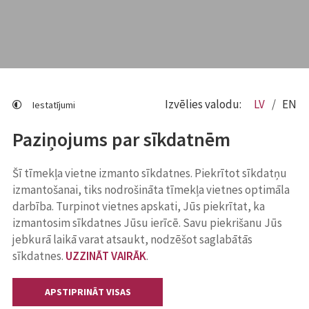
Izvēlies valodu:
LV
EN
Iestatījumi
Paziņojums par sīkdatnēm
Šī tīmekļa vietne izmanto sīkdatnes. Piekrītot sīkdatņu
izmantošanai, tiks nodrošināta tīmekļa vietnes optimāla
darbība. Turpinot vietnes apskati, Jūs piekrītat, ka
izmantosim sīkdatnes Jūsu ierīcē. Savu piekrišanu Jūs
jebkurā laikā varat atsaukt, nodzēšot saglabātās
sīkdatnes.
UZZINĀT VAIRĀK
.
APSTIPRINĀT VISAS