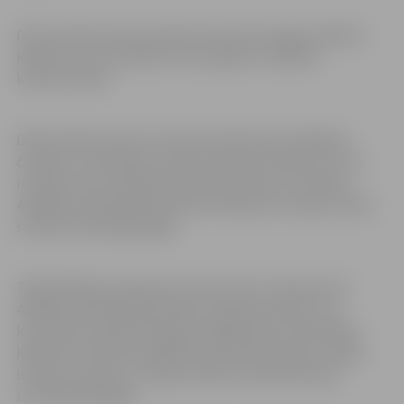
Divas sestās vietas jauniešu konkurencē ieguva Matīss
Kaktiņš, kurš sacentās ar divus gadus vecākiem
konkurentiem.
Didzis Rudavs junioru konkurencē kļuva par Baltijas
čempionu, pārstāvot Latvijas stafetes komandu, kura
izcīnīja uzvaru 4x100m brīvā stila distancē. Savukārt
4x100m kombinētajā stafetē D.Rudavam Latvijas izlases
sastāvā sudraba godalga.
Tāpat Baltijas čempiones tituls junioru konkurencē
4x100m kombinētajā stafetē Latvijas juniorēm, kur
komandas sastāvā startēja arī jelgavniece Anete Meja
Kalniete. Savukārt 4x100m brīvā stila distancē Latvijas
izlases kvartets ar A. Meiju Kalnieti sastāvā tika pie
sudraba godalgām.