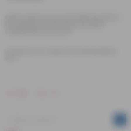
Baltijas čempiones tituls juniorēm 200m brasa distancē
Elīzai Lagzdiņai! Sudrabs starp juniorēm Baltijā
E.Lagzdiņai 100m brasa distancē.
Informācija un foto: Jelgavas Specializētā peldēšanas
skola
Drukāt
Dalīties