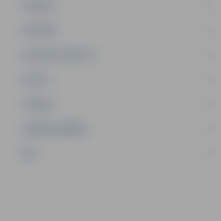
JAUNIEŠI
SATIKSME
SOCIĀLAIS ATBALSTS
SPORTS
TŪRISMS
UZŅĒMĒJDARBĪBA
NVO