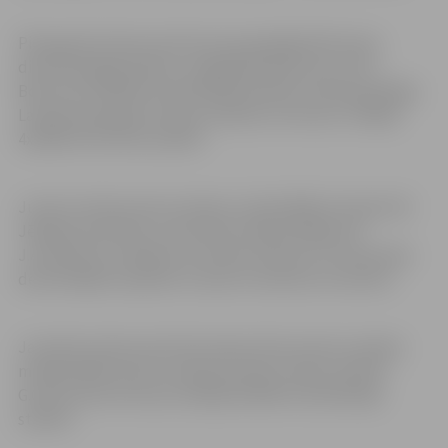
Pieaugušo konkurencē bronzas godalga 50m brasa
distancē jelgavniekam Jevgēnijam Boicovam. Vēl J.
Boicovam 4x100m kombinētajā stafetē sudraba godalga
Latvijas pieaugušo izlases sastāvā un bronzas medaļa
4x100m brīvā stila stafetē.
Junioru konkurencē sudrabu izcīnīja 400m brīvajā stilā
Jēkabas Audzēvičs. Sacensību fināla peldējumā
J.Audzēviča uzrādītais rezultāts tikai par trīs sekundes
desmitdaļām atpalika no Sporta meistara normatīva.
Jauniešu konkurencē Germanam Golcvartam sudraba
medaļa 200m brasā. Latvijas jauniešu izlases sastāvā
G.Golcvartam bronzas medaļa 4x100m kombinētajā
stafetē.