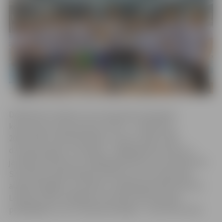
Dalībnieki startēja 3 vecuma grupās: pieaugušo
konkurence (
open
grupa), juniori – meitenes ar
2002.-2003. dzimšanas gadu un zēni ar 2001.-2002.
dzimšanas gadu un jaunieši – 2004 gadā dzimušas un
jaunākas meitenes un 2003.gadā dzimuši un jaunāki zēni.
Sacensību kopērvētējumā visās trīs vecuma grupās
augstvērtīgākus rezultātus uzrādīja Igaunijas sportisti.
Latvijas izlasē vislabākie rezultāti junioru grupas
peldētājiem, kuri izcīnīja 28 medaļas – 10 no tām zelta!