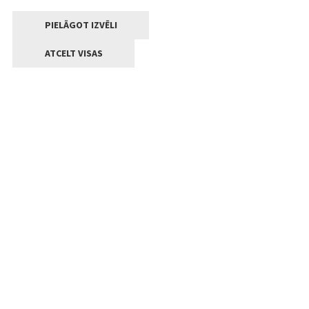
PIELĀGOT IZVĒLI
ATCELT VISAS
Kontakti
Jelgavas valstpilsētas pašvaldība
Lielā iela 11, Jelgava, LV-3001
+371 63005522
pasts@jelgava.lv