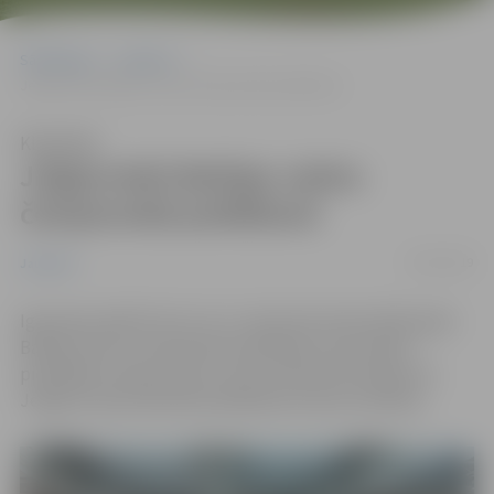
Sākumlapa
Jaunumi
Jelgavnieki Baltijas valstu čempionātā peldēšanā
Klausīties
Jelgavnieki Baltijas valstu
čempionātā peldēšanā
25/03/2019
Jaunumi
Igaunijas pilsētā Tartu 23. un 24.martā notika 2019. gada
Baltijas valstu čempionāts peldēšanā. Sacensībās
piedalījās Latvijas izlase, kuras sastāvā tika iekļauti 8
Jelgavas Specializētās peldēšanas skolas audzēkņi.