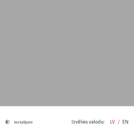
Izvēlies valodu:
LV
EN
Iestatījumi