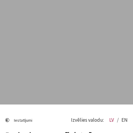
Izvēlies valodu:
LV
EN
Iestatījumi