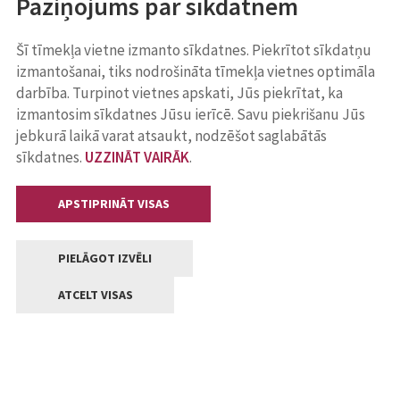
Paziņojums par sīkdatnēm
Šī tīmekļa vietne izmanto sīkdatnes. Piekrītot sīkdatņu
izmantošanai, tiks nodrošināta tīmekļa vietnes optimāla
darbība. Turpinot vietnes apskati, Jūs piekrītat, ka
izmantosim sīkdatnes Jūsu ierīcē. Savu piekrišanu Jūs
jebkurā laikā varat atsaukt, nodzēšot saglabātās
sīkdatnes.
UZZINĀT VAIRĀK
.
APSTIPRINĀT VISAS
PIELĀGOT IZVĒLI
ATCELT VISAS