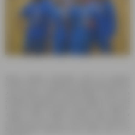
Baltijas volejbola meistarlīgas “Credit 24” regulārās
sezonas turnīru ar zaudējumu noslēgusi galvenā trenera
Jurija Deveikus trenētā “Biolars/Jelgava” vienība, kas
Zemgales Olimpiskajā centrā
(ZOC)
līdzīgā trīs setu cīņā
11.martā piekāpās sacensību līdervienībai no Igaunijas.
Jelgavas vīriešu volejbola komanda mājās spēlē ar
rezultātu 0:3
(25:27, 28:30, 17:25)
atzina VK “Saaremaa”.
Rezultatīvākais mājiniekim šoreiz Vitālijs Cinne ar 13