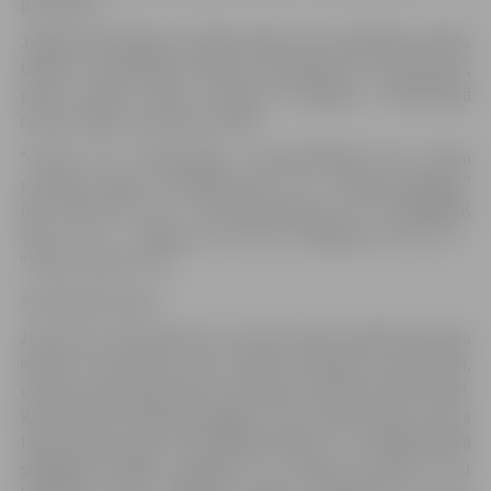
punktiem.
Jelgavnieki Baltijas volejbola līgas ceturtdaļfināla spēlēs
tiksies ar regulārās sezonas uzvarētāju VK “Saaremaa”,
pirmā spēle notiks 15.martā Zemgales Olimpiskajā
centrā, sākums pulksten 20.00.
“Credit 24” meistarlīgas ceturtdaļfinālā līdz divām
uzvarām tiksies: “Saaremaa VK” (1.) – “Biolars/Jelgava”
(8.); “Parnu VK” (2.) – “RTU/Robežsardze” (7.); “BIGBANK
Tartu” (3.) – “Rakvere VK” (6.); “Jēkabpils lūši” (4.) –
“Selver Tallinn” (5.).
Iepriekšējās spēles
10.martā Jurija Deveikus un Gunta Atara vadītā komanda
ieguva trīs punktus pret Tallinas Tehnisko universitāti,
uzvarot savā laukumā ar rezultātu 3:0 (25:18, 25:19, 25:18).
Rezultātā VK “Biolars/Jelgava” līdz minimumam turnīra
tabulā pietuvojās “RTU/Robežsardzei” un pēdējā kārtā
saglabāja iespēju pakāpties uz septīto pozīciju. RTU