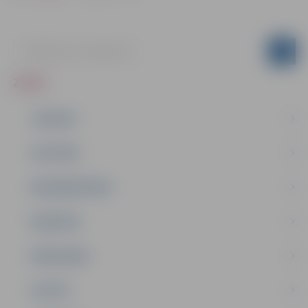
ZIŅAS
JAUNUMI
IZGLĪTĪBA
NODARBINĀTĪBA
PASĀKUMI
PAŠVALDĪBA
PILSĒTA