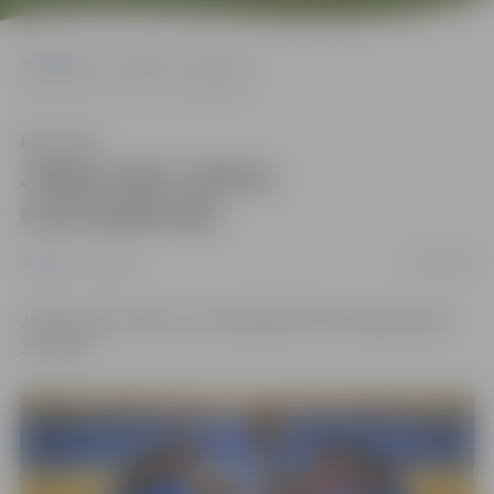
Sākumlapa
Jaunumi
Sports
Jelgavnieki cīnīsies ceturtdaļfinālā
Klausīties
Jelgavnieki cīnīsies
ceturtdaļfinālā
13/03/2018
Jaunumi
Sports
Jelgavnieki cīnīsies ceturtdaļfinālā! Pirmā mājas spēle
15.martā!