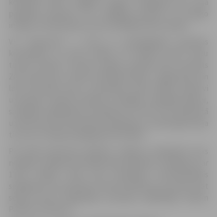
komanda pirms Jelgavas spēles noslēguma jau bija
paspējusi pieveikt TTU, tādējādi atrisinot arī vienīgo
intrigu, kas bija palikusi pirms pēdējās kārtas spēles.
VK “Saaremaa” ir viena no spēcīgākajām Igaunijas
komandām un pirms spēles arī ieņēma pirmo vietu
turnīra tabulā. 11.marta spēles pirmajā setā rezultāts
ZOC laukumā uz tablo attīstījās līdzīgi – jelgavnieki itin
labi tika galā servju uzņemšanā, paši brīžiem agresīvi
uzservēja. Izskaņā nedaudz mierīgāk nospēlēja igauņi,
sarūpējot mājiniekiem zaudējumu ar 25:27. Arī otrajā setā
uzvarai setā ar 25 punktiem nepietika, un atkal igauņi bija
tie, kas uzvarēja spraigā galotnē (28:30).
Pēc šāda pavērsiena atgūties Jelgavas volejbolisti vairs
nespēja, trešajā setā piedzīvojot graujošu zaudējumu ar
17:25. Vitālijs Cinne bija komandas rezultatīvākais
spēlētājs ar 13 punktiem, Gatim Slavēnam 11 punkti, bet
septiņi šoreiz diagonāles pozīcijas spēlētājam Kārlim
Paulam Levinskim.