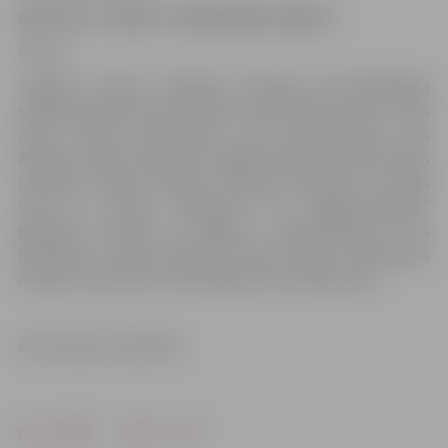
BALTIJAS “Credit24” MEISTARLĪGAS TABULA
Uzziņai
Jelgavas vīriešu volejbola komanda 2017./2018.gada
sezonā startē ar jaunu sastāvu, kuras kodolu veido – Arvis
Zelčs, Viktors Korzenevics, Uģis Dombrovskis, Aivis
Āboliņš, Andris Zadovskis, Aigars Sniedzāns, Kārlis Pauls
Levinskis, Kārlis Volodins, Maksims Morozovs, Vitālijs
Cinne un Mārcis Jirgensons. VK “Biolars/Jelgava”
galvenais treneris arī šogad ir pieredzējušais Juris
Deveikuss, trenera asistents Guntis Atvars, menedžeris
Andrejs Jamrovskis, fizioterapeite Liena Glācniece.
Informācija: K.Upenieks
Drukāt
Dalīties