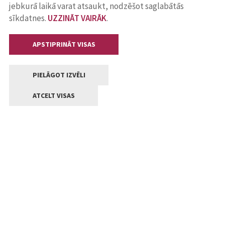
jebkurā laikā varat atsaukt, nodzēšot saglabātās
sīkdatnes.
UZZINĀT VAIRĀK
.
APSTIPRINĀT VISAS
PIELĀGOT IZVĒLI
ATCELT VISAS
Kontakti
Jelgavas valstpilsētas pašvaldība