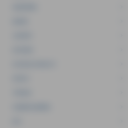
SABIEDRĪBA
ĢIMENE
JAUNIEŠI
SATIKSME
SOCIĀLAIS ATBALSTS
SPORTS
TŪRISMS
UZŅĒMĒJDARBĪBA
NVO