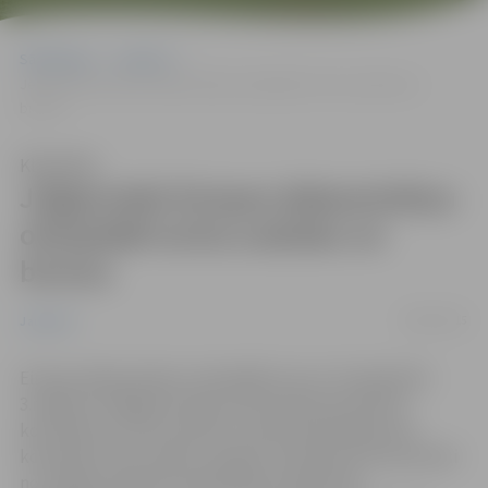
Sākumlapa
Jaunumi
Jelgavnieki Eiropas dabaszinātņu olimpiādē izcīna sudrabu un
bronzu
Klausīties
Jelgavnieki Eiropas dabaszinātņu
olimpiādē izcīna sudrabu un
bronzu
06/05/2015
Jaunumi
Eiropas dabaszinātņu olimpiādē, kas no 27.aprīļa līdz
3.maijam risinājās Austrijā, savā starpā sacentās 50
komandas no 25 ES valstīm. Latviju pārstāvēja divas
komandas triju cilvēku sastāvā, tai skaitā arī divi jaunieši
no Jelgavas pilsētas pašvaldības atbalstītās