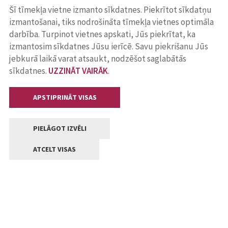
Šī tīmekļa vietne izmanto sīkdatnes. Piekrītot sīkdatņu
izmantošanai, tiks nodrošināta tīmekļa vietnes optimāla
darbība. Turpinot vietnes apskati, Jūs piekrītat, ka
izmantosim sīkdatnes Jūsu ierīcē. Savu piekrišanu Jūs
jebkurā laikā varat atsaukt, nodzēšot saglabātās
sīkdatnes.
UZZINĀT VAIRĀK
.
APSTIPRINĀT VISAS
PIELĀGOT IZVĒLI
ATCELT VISAS