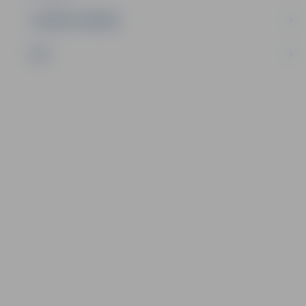
UZŅĒMĒJDARBĪBA
NVO