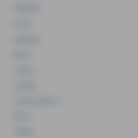
PAŠVALDĪBA
PILSĒTA
SABIEDRĪBA
ĢIMENE
JAUNIEŠI
SATIKSME
SOCIĀLAIS ATBALSTS
SPORTS
TŪRISMS