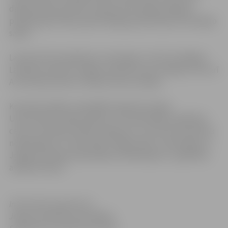
dabaszinātņu jomām, jo bijuši savstarpēji integrēti,
parādot gan fizikas, gan bioloģija, gan ķīmijas savstarpējo
saikni.
Latvija EUSO piedalās jau trešo gadu. Līdz šim labākais
Latvijas komandu sniegums bija bronzas medaļas. Pērn arī
Artis Galvanovskis izcīnīja bronzas medaļu.
Komandu dalību olimpiādē organizē Latvijas
Universitātes Dabaszinātņu un matemātikas izglītības
centrs. Savukārt skolēnu lidojumu uz Austriju nodrošina
nodibinājums “Fonds ASNI”, Rīgas Valsts 1. ģimnāzija un
Jelgavas pilsētas pašvaldības nodibinājums „Izglītības
atbalsta fonds”.
Informācija sagatavota
Jelgavas pilsētas pašvaldības