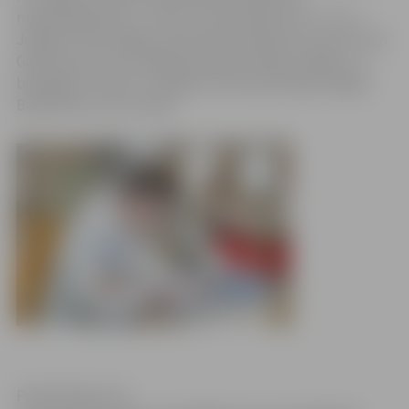
mērķprogrammas „Junioru universitāte plus” (JU+) –
Jelgavas Tehnoloģiju vidusskolas ķīmijas entuziasts Artis
Galvanovskis, kurš mājās pārveda sudraba medaļu, un
bioloģijas erudīts no Jelgavas Valsts ģimnāzijas Edgars
Batkovskis, kurš izcīnīja
Publicitātes foto