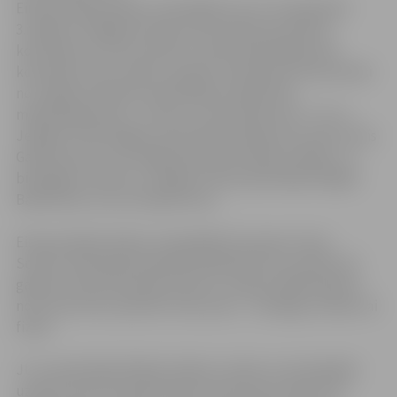
Eiropas dabaszinātņu olimpiādē, kas no 27.aprīļa līdz
3.maijam risinājās Austrijā, savā starpā sacentās 50
komandas no 25 ES valstīm. Latviju pārstāvēja divas
komandas triju cilvēku sastāvā, tai skaitā arī divi jaunieši
no Jelgavas pilsētas pašvaldības atbalstītās
mērķprogrammas „Junioru universitāte plus” (JU+) –
Jelgavas Tehnoloģiju vidusskolas ķīmijas entuziasts Artis
Galvanovskis, kurš mājās pārveda sudraba medaļu, un
bioloģijas erudīts no Jelgavas Valsts ģimnāzijas Edgars
Batkovskis, kurš izcīnīja bronzu.
Eiropas dabaszinātņu olimpiādē (European Union
Science Olympiad) piedalās dalībnieki vecumā līdz 16
gadiem. Katra komanda sastāv no trijiem dalībniekiem,
no kuriem katrs pārstāv vienu jomu – bioloģiju, ķīmiju vai
fiziku
JU+ pasniedzējs Mihails Haļitovs stāsta, ka olimpiādes
uzdevumi esot prasījuši lielu izpratni par visām trim