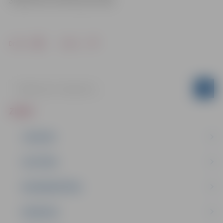
Sabiedrisko attiecību pārvaldē
Drukāt
Dalīties
ZIŅAS
JAUNUMI
IZGLĪTĪBA
NODARBINĀTĪBA
PASĀKUMI