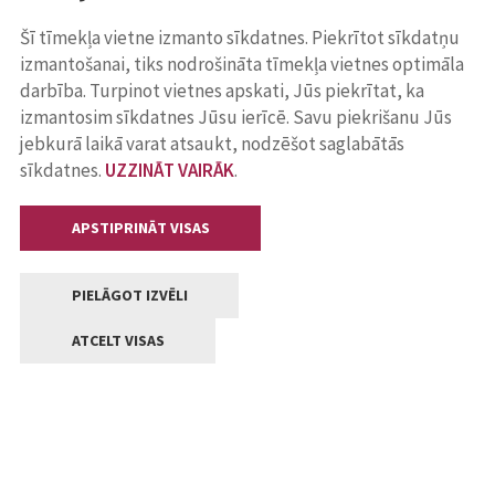
Šī tīmekļa vietne izmanto sīkdatnes. Piekrītot sīkdatņu
izmantošanai, tiks nodrošināta tīmekļa vietnes optimāla
darbība. Turpinot vietnes apskati, Jūs piekrītat, ka
izmantosim sīkdatnes Jūsu ierīcē. Savu piekrišanu Jūs
jebkurā laikā varat atsaukt, nodzēšot saglabātās
sīkdatnes.
UZZINĀT VAIRĀK
.
APSTIPRINĀT VISAS
PIELĀGOT IZVĒLI
ATCELT VISAS