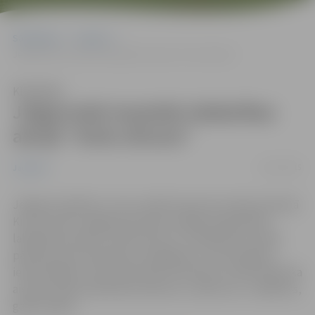
Sākumlapa
Jaunumi
Jelgavnieki iesaistās labdarības akcijā “Sirds siltums”
Klausīties
Jelgavnieki iesaistās labdarības
akcijā “Sirds siltums”
19/12/2015
Jaunumi
Jelgavas skolēni un viņu vecāki atsaucās Latvijas Sarkanā
Krusta (LSK) Jelgavas jauniešu nodaļas organizētās
labdarības akcijas “Sirds siltums” aicinājumam ziedot
pārtikas preces pilsētas trūcīgajiem un vientuļajiem
iedzīvotājiem, kā arī ģimenēm ar bērniem. Iedzīvotāji tika
aicināti ziedot pārtikas produktus, saldumus, rotaļlietas,
galda spēles.