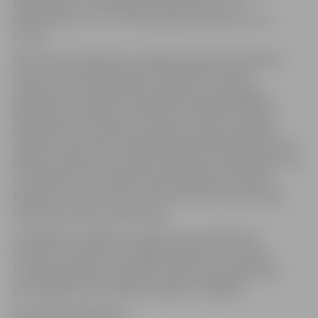
pamatskolas, Tehnoloģiju vidusskolas, 3. un 4.
sākumskolas, 4., 5. un 6. vidusskolas skolēni un viņu
vecāki.
Pateicoties ziedojumam, šogad sarūpētas 250 dāvanu
pakas, no kurām 120 saņems Jelgavas vientuļie
pensionāri un 130 pakas aizceļos pie mazturīgajām
ģimenēm ar bērniem un bērniem invalīdiem. Dāvanu
pakās ģimenes atradīs arī
Stendera ziepes
sarūpētās
ziepītes, ceļu būves sabiedrībai
Igate
dāvātos saldumus
bērniem,
Rīgas dzirnavnieka
produkciju, pārsteigumu no
Pils aptiekas
. Pensionāriem paciņā ielikts arī maizes
klaipiņš no
Fazer Latvija
, katra sirdi sildīs LSK jauniešu
darinātas apsveikuma kartiņas.
Sadarbībā ar Jelgavas Sociālo lietu pārvaldi tika
izveidots saraksts ar trūcīgāko ģimeņu un vientuļo,
trūcīgo pensionāru adresēm, kurās LSK jaunieši paši
personīgi dāvanas nedēļas nogalē arī nogādās.
Informācija sagatavota