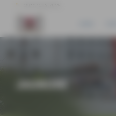
18.8 °C, 4.1 m/s, 73.7 %
JAUNUMI
PILSĒ
JAUNUMI