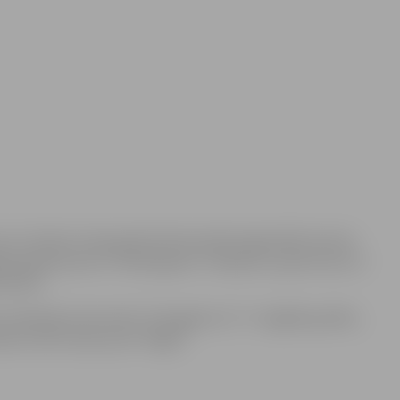
varu izcīnījusi čempionāta līdervienība leģendārā trenera
rāva gados jaunos “Pārdaugavas” hokejistus, gūstot jau 12.
 Birovs.
a mēnešiem decembrī “Zemgale/LLU” ir vieglāks grafiks,
sten 19.15 viesos pret “Mogo”.