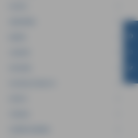
PILSĒTA
SABIEDRĪBA
ĢIMENE
JAUNIEŠI
SATIKSME
SOCIĀLAIS ATBALSTS
SPORTS
TŪRISMS
UZŅĒMĒJDARBĪBA