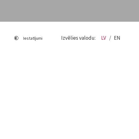
Izvēlies valodu:
LV
EN
Iestatījumi
Lapas karte