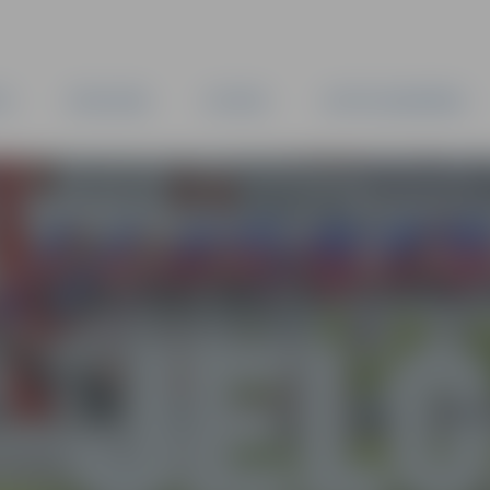
TA
PAŠVALDĪBA
IESTĀDES
KAPITĀLSABIEDRĪBAS