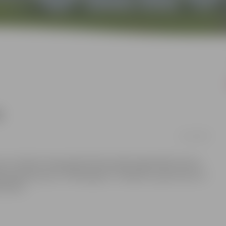
u
12/12/2016
varu izcīnījusi čempionāta līdervienība leģendārā trenera
rāva gados jaunos “Pārdaugavas” hokejistus, gūstot jau 12.
 Birovs.