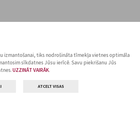
ņu izmantošanai, tiks nodrošināta tīmekļa vietnes optimāla
zmantosim sīkdatnes Jūsu ierīcē. Savu piekrišanu Jūs
atnes.
UZZINĀT VAIRĀK
.
I
ATCELT VISAS
Klientu apkalpošana