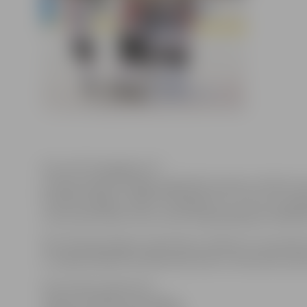
Foto: HK “Zemgale/LLU”
Latvijas hokeja Virslīgas regulārās sezonas turnīrā uz
Haralda Vasiļjeva vadītā “Zemgale/LLU”, kas ar 9:1 sag
uzvaru pēc kārtas. Divus vārtus šajā spēlē guva Niklāvs
Pēc fiziski grūtajiem septembra, oktobra un novembr
un nākamā spēle būs jāaizvada tikai 21. decembrī pulk
Informācija sagatavota
Jelgavas pilsētas pašvaldības