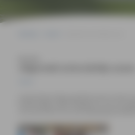
Sākumlapa
Jaunumi
Jelgavnieki izcīna kārtējo uzvaru
Klausīties
Jelgavnieki izcīna kārtējo uzvar
Jaunumi
Latvijas hokeja Virslīgas regulārās sezonas turnīrā uz
Haralda Vasiļjeva vadītā “Zemgale/LLU”, kas ar 9:1 sag
uzvaru pēc kārtas. Divus vārtus šajā spēlē guva Niklāvs