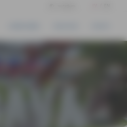
LV
EN
Iestatījumi
UZŅĒMĒJDARBĪBA
PAKALPOJUMI
KONTAKTI