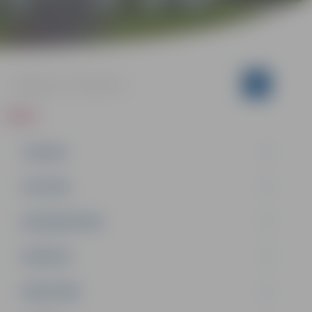
ZIŅAS
JAUNUMI
IZGLĪTĪBA
NODARBINĀTĪBA
PASĀKUMI
PAŠVALDĪBA