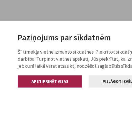
Paziņojums par sīkdatnēm
Šī tīmekļa vietne izmanto sīkdatnes. Piekrītot sīkdat
darbība. Turpinot vietnes apskati, Jūs piekrītat, ka i
jebkurā laikā varat atsaukt, nodzēšot saglabātās sīkd
APSTIPRINĀT VISAS
PIELĀGOT IZVĒL
Kontakti