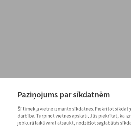
Paziņojums par sīkdatnēm
Šī tīmekļa vietne izmanto sīkdatnes. Piekrītot sīkdat
darbība. Turpinot vietnes apskati, Jūs piekrītat, ka i
jebkurā laikā varat atsaukt, nodzēšot saglabātās sīkd