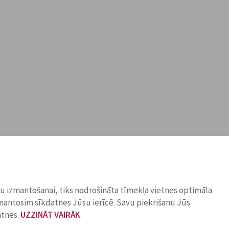
ņu izmantošanai, tiks nodrošināta tīmekļa vietnes optimāla
zmantosim sīkdatnes Jūsu ierīcē. Savu piekrišanu Jūs
atnes.
UZZINĀT VAIRĀK
.