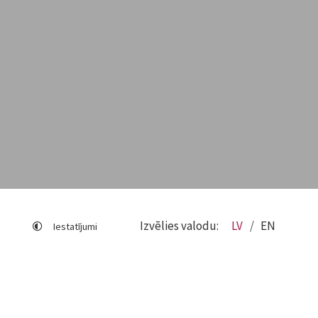
Izvēlies valodu:
LV
EN
Iestatījumi