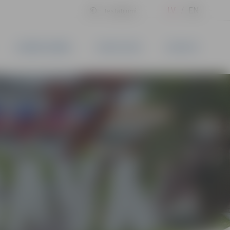
LV
EN
Iestatījumi
UZŅĒMĒJDARBĪBA
PAKALPOJUMI
KONTAKTI