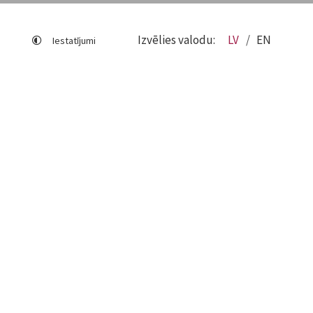
Izvēlies valodu:
LV
EN
Iestatījumi
Lapas karte
Viegli lasīt
Sociālo mediju lietošana