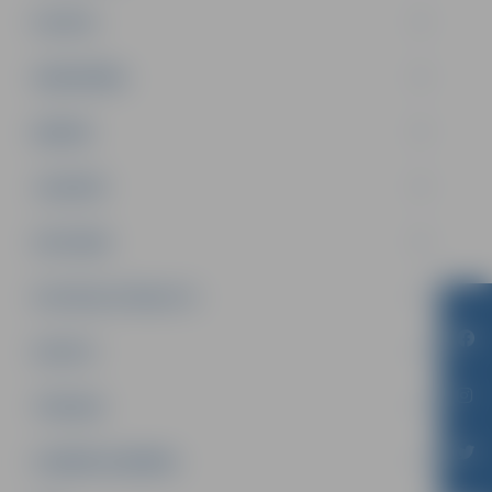
PILSĒTA
SABIEDRĪBA
ĢIMENE
JAUNIEŠI
SATIKSME
SOCIĀLAIS ATBALSTS
SPORTS
TŪRISMS
UZŅĒMĒJDARBĪBA