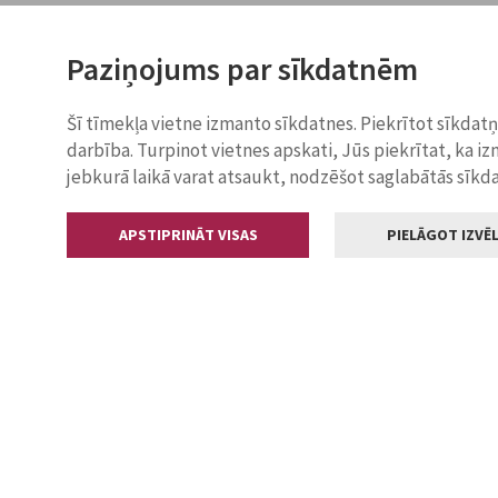
Paziņojums par sīkdatnēm
Šī tīmekļa vietne izmanto sīkdatnes. Piekrītot sīkdat
darbība. Turpinot vietnes apskati, Jūs piekrītat, ka i
jebkurā laikā varat atsaukt, nodzēšot saglabātās sīkd
APSTIPRINĀT VISAS
PIELĀGOT IZVĒL
Kontakti
Jelgavas valstp
Lielā iela 11