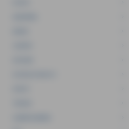
PILSĒTA
SABIEDRĪBA
ĢIMENE
JAUNIEŠI
SATIKSME
SOCIĀLAIS ATBALSTS
SPORTS
TŪRISMS
UZŅĒMĒJDARBĪBA