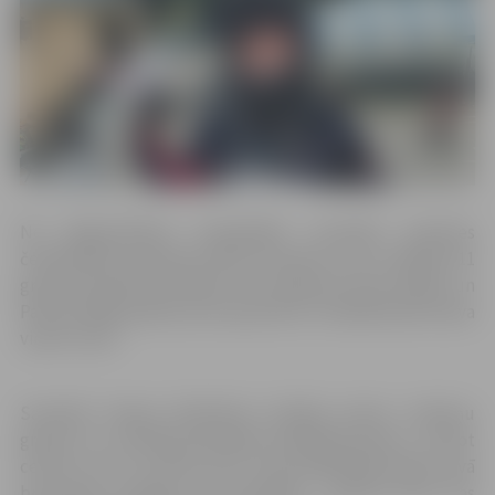
No jelgavniekiem visaugstāko rezultātu pasaules
čempionātā sasniedza Paula Zavinska, kura startēja G11
grupā. Diemžēl pusfinālā, tika pieļautas divas kļūdas un
Paula finišēja piektā, kas kopumā no 72 dalībniecēm deva
viņai 9. vietu.
Savukārt Vanesa Buldinska startēja junioru meiteņu
grupā, kur sekmīgi pārvarēja priekšbraucienus, izcīnot
ceturto, otro un sesto vietu. Ceturtdaļfinālā Vanesa savā
braucienā uzvarēja, bet pusfinālā – septītā vieta, kas