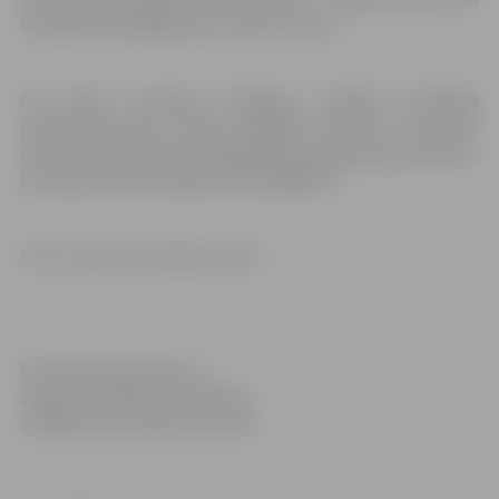
kopvērtējumā jelgavniecei dod 14. vietu.
Arī elites braucējs K.Krīgens sekmīgi pārvarēja
priekšbraucienus, divreiz finišējot trešais un vienreiz
uzvarot. Savukārt astotdaļfinālā viņš piedzīvoja kritienu,
kas liedza cīnīties tālāk ceturtdaļfinālā.
Foto: no Ievas Zavinskas arhīva
Informācija sagatavota
Jelgavas pilsētas pašvaldības
Sabiedrisko attiecību pārvaldē