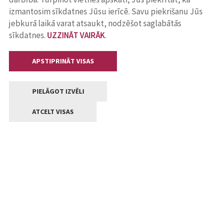
izmantosim sīkdatnes Jūsu ierīcē. Savu piekrišanu Jūs
jebkurā laikā varat atsaukt, nodzēšot saglabātās
sīkdatnes.
UZZINĀT VAIRĀK
.
APSTIPRINĀT VISAS
PIELĀGOT IZVĒLI
ATCELT VISAS
Kontakti