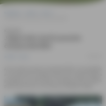
Sākumlapa
Jaunumi
Sports
Jelgavnieki startē pasaules čempionātā BMX
Klausīties
Jelgavnieki startē pasaules
čempionātā BMX
01/08/2017
Jaunumi
Sports
ASV aizvadīts pasaules čempionāts BMX, kurā piedalījās
arī trīs sportisti no Jelgavas. Abas mūsu meitenes iekļuva
pusfinālā, bet elites grupas braucējas Kristens Krīgers
piedzīvoja kritienu un no cīņas par medaļām izstājās.