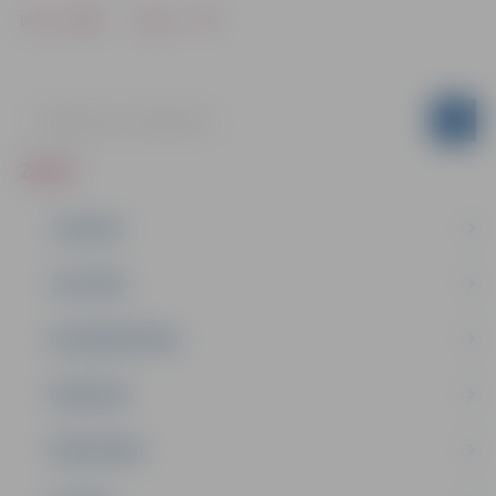
Drukāt
Dalīties
ZIŅAS
JAUNUMI
IZGLĪTĪBA
NODARBINĀTĪBA
PASĀKUMI
PAŠVALDĪBA