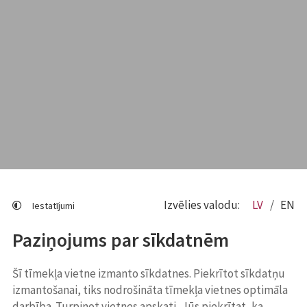
Izvēlies valodu:
LV
EN
Iestatījumi
Paziņojums par sīkdatnēm
Šī tīmekļa vietne izmanto sīkdatnes. Piekrītot sīkdatņu
izmantošanai, tiks nodrošināta tīmekļa vietnes optimāla
darbība. Turpinot vietnes apskati, Jūs piekrītat, ka