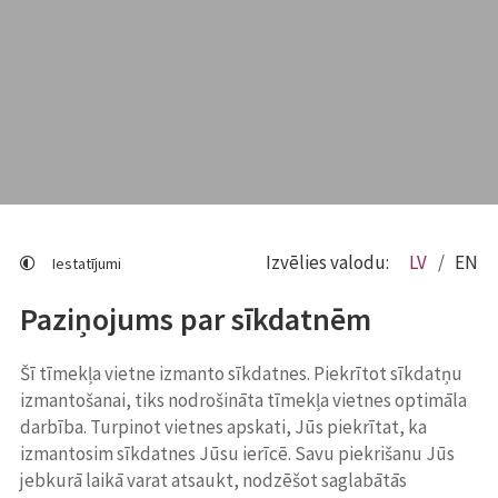
Izvēlies valodu:
LV
EN
Iestatījumi
Paziņojums par sīkdatnēm
Šī tīmekļa vietne izmanto sīkdatnes. Piekrītot sīkdatņu
izmantošanai, tiks nodrošināta tīmekļa vietnes optimāla
darbība. Turpinot vietnes apskati, Jūs piekrītat, ka
izmantosim sīkdatnes Jūsu ierīcē. Savu piekrišanu Jūs
jebkurā laikā varat atsaukt, nodzēšot saglabātās