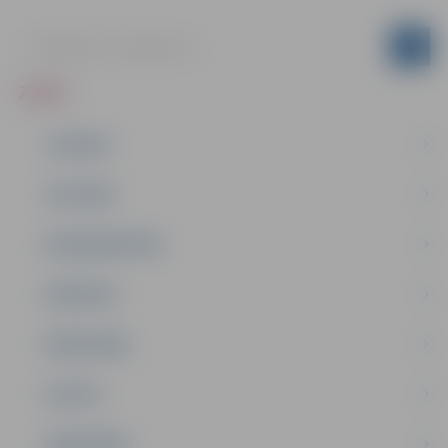
ZIŅAS
JAUNUMI
IZGLĪTĪBA
NODARBINĀTĪBA
PASĀKUMI
PAŠVALDĪBA
PILSĒTA
SABIEDRĪBA