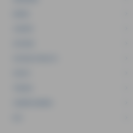
ĢIMENE
JAUNIEŠI
SATIKSME
SOCIĀLAIS ATBALSTS
SPORTS
TŪRISMS
UZŅĒMĒJDARBĪBA
NVO