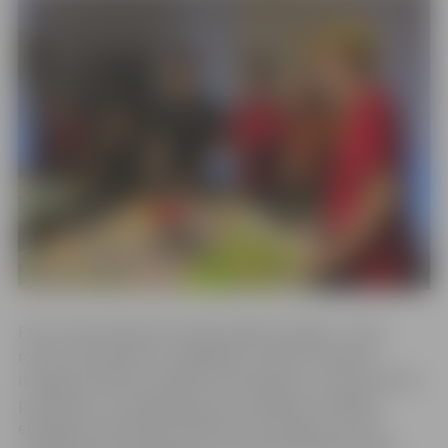
Pirms čempionāta komandas pētīja enerģiju – kā tā
rodas, tiek izplatīta, uzglabāta un lietota. Skolēni
izzināja mūsdienu zinātnes aktualitātes, ar tām saistītās
problēmas, un piedāvāja savus risinājumus labākai
enerģijas izmantošanai nākotnē. Šis izpētes process