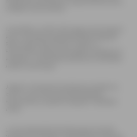
notika kopā ar inženierijas un programmēšanas darbu,
strādājot ar LEGO robotiem.
Lai kandidētu uz FIRST LEGO League Latvia čempiona
kausu, komandām bija jāpiedalās šādās kategorijās:
Robotu spēle, Robotu dizains, Projekts un
Pamatvērtības. Papildus bija iespējams piedalīties arī
kategorijās – Atraktīvākais priekšnesums, Radošākais
stends un LEGO kaujas.
Jelgavas 5. vidusskolas komandas guva panākumus,
izcīnot 1. vietu divās čempionāta kategorijās –
Pamatvērtības un papildus kategorijā – Radošākais
stends.
1. vietu kategorijā Pamatvērtības ieguva komanda