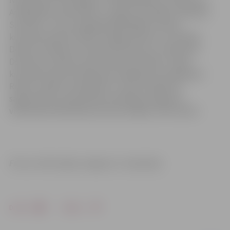
NoPoblems: Eva Šalajeva, Sofija Bobriševa-Gončaruka,
Amālija Rika, Marta Rika un Jegors Dorofejevs (9.klase).
Savukārt 1. vietu kategorijā Radošākais stends –
komanda Cheerful Wind: Sergejs Deikuns un Andrejs
Deikuns (10.klase), Elizaveta Fedosova un Valentina
Domkova (7.klase), Denis Mellups (4.klase). Tāpat
komanda Cheerful Wind guva panākumus kategorijā
–
Robotu spēlē, ierindojoties 3. vietā. Skolēniem
sagatavoties čempionātam palīdzēja Jelgavas 5.
vidusskolas Robotikas pulciņa vadītājs Josifs Spirts.
Foto un informācija: Jelgavas 5. vidusskola
Drukāt
Dalīties