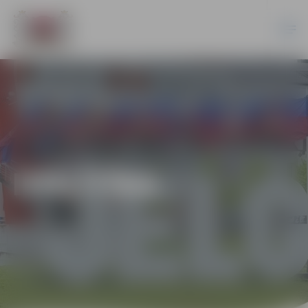
IZGLĪTĪBA