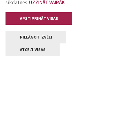
sīkdatnes.
UZZINĀT VAIRĀK
.
APSTIPRINĀT VISAS
PIELĀGOT IZVĒLI
ATCELT VISAS
Kontakti
Jelgavas valstpilsētas pašvaldība
Lielā iela 11, Jelgava, LV-3001