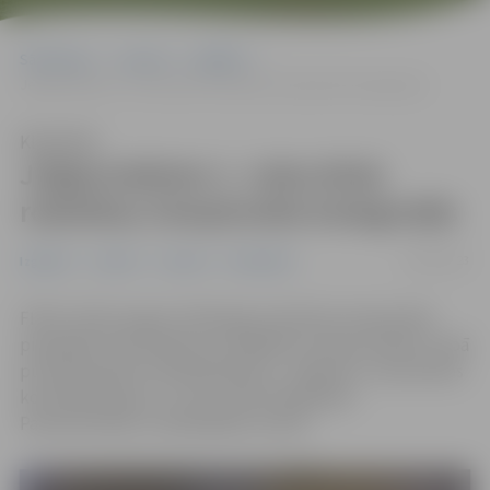
Sākumlapa
Jaunumi
Izglītība
Jelgavniekiem 1. vieta divās robotikas čempionāta kategorijās
Klausīties
Jelgavniekiem 1. vieta divās
robotikas čempionāta kategorijās
20/03/2023
Izglītība
Jaunieši
Jaunumi
Sabiedrība
FIRST LEGO League Challenge robotikas čempionātā
piedalījās 16 komandas no dažādām Latvijas skolām, kopā
pulcējot gandrīz 100 dalībniekus. Jelgavas 5. vidusskolas
komandas ieguva 1. vietu divās kategorijās –
Pamatvērtības un Radošākais stends.