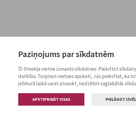
Paziņojums par sīkdatnēm
Šī tīmekļa vietne izmanto sīkdatnes. Piekrītot sīkdat
darbība. Turpinot vietnes apskati, Jūs piekrītat, ka i
jebkurā laikā varat atsaukt, nodzēšot saglabātās sīkd
APSTIPRINĀT VISAS
PIELĀGOT IZVĒL