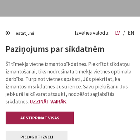
Izvēlies valodu:
LV
EN
Iestatījumi
Paziņojums par sīkdatnēm
Šī tīmekļa vietne izmanto sīkdatnes. Piekrītot sīkdatņu
izmantošanai, tiks nodrošināta tīmekļa vietnes optimāla
darbība. Turpinot vietnes apskati, Jūs piekrītat, ka
izmantosim sīkdatnes Jūsu ierīcē. Savu piekrišanu Jūs
jebkurā laikā varat atsaukt, nodzēšot saglabātās
sīkdatnes.
UZZINĀT VAIRĀK
.
APSTIPRINĀT VISAS
PIELĀGOT IZVĒLI