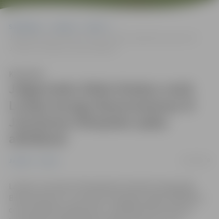
Sākumlapa
Jaunumi
Sports
Jelgavnieks Didzis Rudavs nesīs Lavijas karogu Buenosairesas III
Jaunatnes Olimpisko spēļu atklāšanā
Klausīties
Jelgavnieks Didzis Rudavs nesīs
Lavijas karogu Buenosairesas III
Jaunatnes Olimpisko spēļu
atklāšanā
13/09/2018
Jaunumi
Sports
Latvijas Jaunatnes Olimpiskās komandas karognesējs
Buenosairesas III Jaunatnes Olimpisko spēļu atklāšanas
ceremonijā būs jelgavnieks- peldētājs Didzis Rudavs,