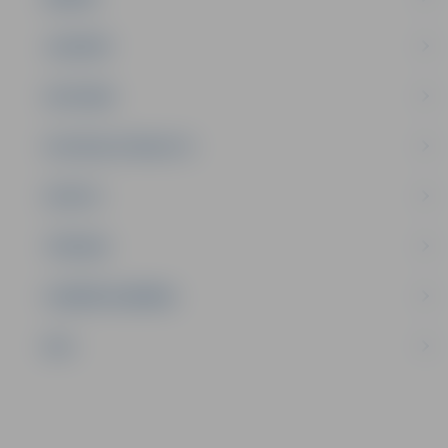
JAUNIEŠI
SATIKSME
SOCIĀLAIS ATBALSTS
SPORTS
TŪRISMS
UZŅĒMĒJDARBĪBA
NVO