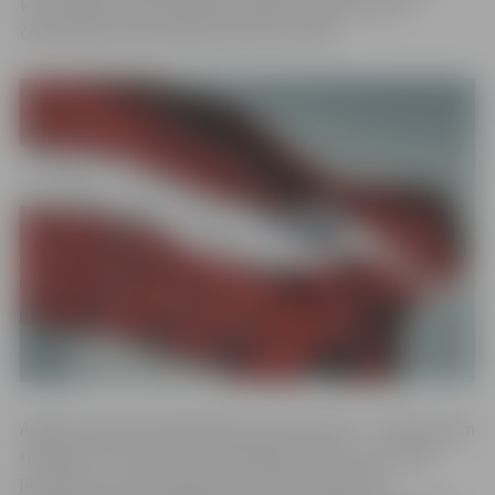
kurš jūlijā izcīnīja sudraba medaļu Eiropas junioru
čempionāta sacensībās 50 metros brasā.
Argentīnas galvaspilsētā Buenosairesā no 6. – 18.oktobrim
risināsies III Jaunatnes Olimpiskās spēles, kas pulcēs
jauniešus no visas pasaules. Latvijas Jaunatnes