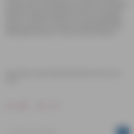
savukārt pirms četriem gadiem II Jaunatnes olimpiskajās
spēlēs Naņdzjinā Latvija bija pārstāvēta ar 13 jaunajiem
atlētiem un mājās tika pārvestas trīs bronzas godalgas.
Augstos panākumus sasniedza svarcēlāja Rebeka Koha,
šāvēja Agate Rašmane un tenisiste Aļona Ostapenko.
Informācija: Latvijas Olimpiskā komiteja, Sporta servisa
centrs
Drukāt
Dalīties