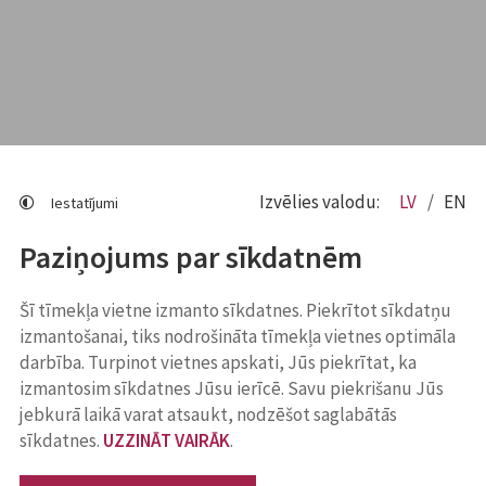
Izvēlies valodu:
LV
EN
Iestatījumi
Paziņojums par sīkdatnēm
Šī tīmekļa vietne izmanto sīkdatnes. Piekrītot sīkdatņu
izmantošanai, tiks nodrošināta tīmekļa vietnes optimāla
darbība. Turpinot vietnes apskati, Jūs piekrītat, ka
izmantosim sīkdatnes Jūsu ierīcē. Savu piekrišanu Jūs
jebkurā laikā varat atsaukt, nodzēšot saglabātās
sīkdatnes.
UZZINĀT VAIRĀK
.