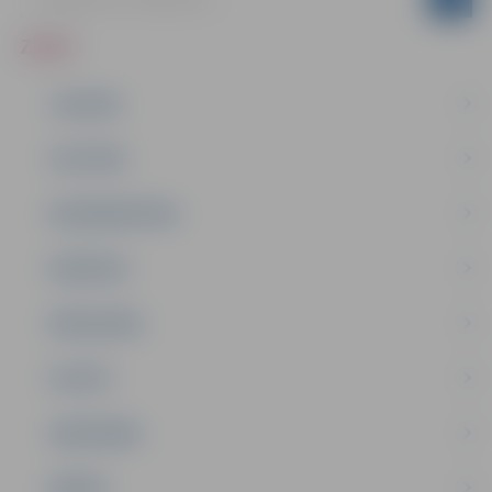
ZIŅAS
JAUNUMI
IZGLĪTĪBA
NODARBINĀTĪBA
PASĀKUMI
PAŠVALDĪBA
PILSĒTA
SABIEDRĪBA
ĢIMENE