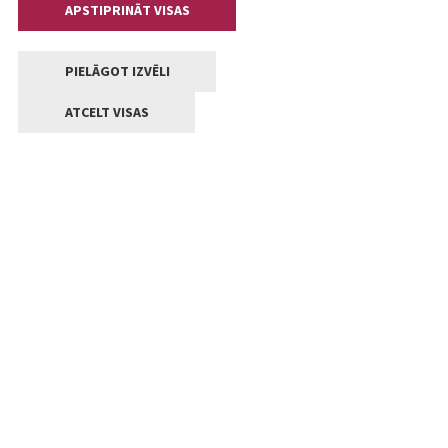
APSTIPRINĀT VISAS
PIELĀGOT IZVĒLI
ATCELT VISAS
Kontakti
Jelgavas valstpilsētas pašvaldība
Lielā iela 11, Jelgava, LV-3001
+371 63005522
pasts@jelgava.lv