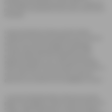
Olimpiskajā komandā “Buenosairesa 2018” ir iekļauti 19
jaunie atlēti, kas piedalīsies deviņu sporta veidu desmit
disciplīnās.
Latvijas Olimpiskās komitejas prezidents Aldons
Vrubļevskis komandas prezentācijā uzsvēra: “Sportisti
šobrīd ir kļuvuši par pilntiesīgiem olimpiskajiem
locekļiem. Buenosairesā piedalīsies gandrīz 4000
pasaules labākie atlēti. Būt olimpietim ir gods un
pagodinošs pienākums, kas uzliek papildu atbildību.
Sportisti pārstāvēs ne tikai savu ģimeni, sporta skolu un
sporta veidu, bet arī visu Latviju. Aicinu sportistus
gatavoties viņu mūžā līdz šim nozīmīgākajam startam!”
I Jaunatnes Olimpiskās spēles notika pirms astoņiem
gadiem, kad Singapūrā, Latvijai 11 sportisti atnesa vienu
medaļu – šķēpa mešanā bronzu izcīnīja Intars Išejevs,