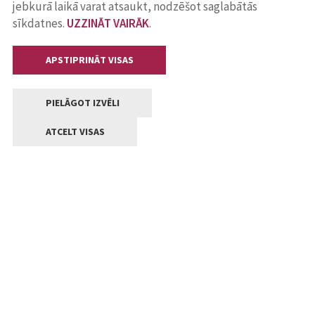
jebkurā laikā varat atsaukt, nodzēšot saglabātās
sīkdatnes.
UZZINĀT VAIRĀK
.
APSTIPRINĀT VISAS
PIELĀGOT IZVĒLI
ATCELT VISAS
Kontakti
Jelgavas valstpilsētas pašvaldība