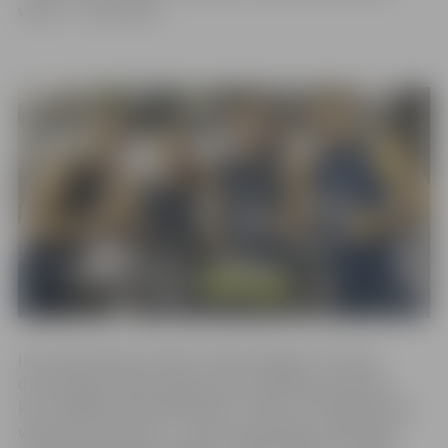
vietās – no 26.marta.
Ielu basketbola kustības “Ghetto Basket” ietvaros
desmit gadu laikā izaugusi jauna spēlētāju paaudze,
kuras labākie pārstāvji pašreiz ir ceļā uz 3×3 basketbola
vēsturisko notikumu – sporta veida debiju 2020. gada