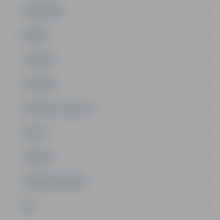
SABIEDRĪBA
ĢIMENE
JAUNIEŠI
SATIKSME
SOCIĀLAIS ATBALSTS
SPORTS
TŪRISMS
UZŅĒMĒJDARBĪBA
NVO