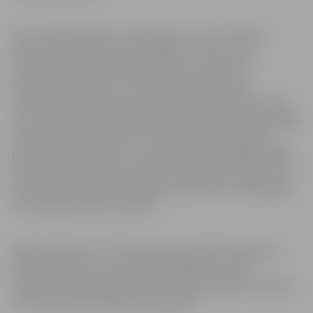
“Viņi ir atgriezušies no mirušajiem,” uzsver “Ghetto
Basket” līderis Raimonds Elbakjans. Tieši viņa un
menedžera Jāņa Āres lolojums ir šis varenais 3×3
basketbola kvartets no “Ghetto Basket” mekas
Grīziņkalnā! Vēl pirms pāris gadiem dažādu iemeslu dēļ
visi šie spēlētāji nebija pieprasīti Latvijas Basketbola līgas
klubos, bet tagad viņiem ir reālas izredzes piepildīt
jebkura sportista sapni – piedalīties Olimpiskajās spēlēs.
Īpaši simboliski tas būtu Kārlim Paulam Lasmanim, kura
tēvs Uģis Lasmanis pārstāvēja Latviju 1992. un 1996. gada
Olimpiskajās spēlēs airēšanā.
Šī gada “Ghetto TV” filma stāsta par pārdzīvojumiem,
pārbaudījumiem, komandas saliedētību un ielu
rūdījumu desmit gadu laikā, kas radījis platformu jaunai
un daudzsološai olimpiešu paaudzei.