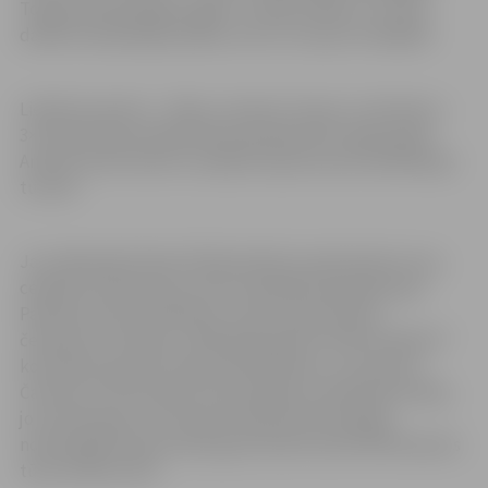
Tokijas Olimpiskajās spēlēs. Turklāt mērķis ir ne tikai
dalība Olimpiskajās spēlēs, bet arī cīņa par medaļām!
Lielisko kvartetu – Miezi, Lasmani, Čavaru un Krūmiņu –
3×3 basketbola sabiedrība pamanīja 2017. gada jūnijā
Andorā, kad latvieši uzvarēja Eiropas kausa kvalifikācijas
turnīrā.
Jau nākamajā mēnesī Nīderlandē viņi pārsteidza visus,
ceļā pēc Eiropas kausa zelta medaļām pārspējot gan
Pasaules kausa īpašniekus serbus, gan Eiropas
čempionus slovēņus. 2018. gads gan kā “Ghetto Basket”
komandai, gan kā Latvijas izlasei Miezim, Lasmanim,
Čavaram un Krūmiņam atmiņā paliks sudrabotās krāsās,
jo vicečempionu tituls gan septembrī Rumānijā
notikušajā Eiropas kausā, gan oktobrī Ķīnā FIBA Pasaules
tūres finālturnīrā.