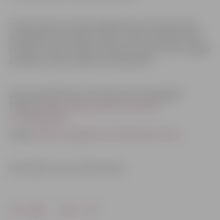
“Ghetto Games” dokumentālās filmas “No Ghetto līdz
Olimpiādei” pirmizrāde notiks 5. martā kinoteātrī “Kino
Citadele”. Filmas izrādes Latvijā no 26. marta. Vēl ir iespēja
pieteikties filmas izrādei arī tavā pilsētā!
Dokumentālās filmas “No Ghetto līdz Olimpiādei”
Treileris:
https://www.youtube.com/watch?
v=nURarz5yqnQ
Vairāk:
https://www.ghetto.lv/lv/filma/par-filmu/
Informācija un foto: Ghetto Games
Drukāt
Dalīties