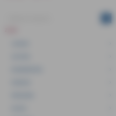
ZIŅAS
JAUNUMI
IZGLĪTĪBA
NODARBINĀTĪBA
PASĀKUMI
PAŠVALDĪBA
PILSĒTA