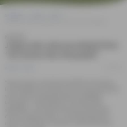
Sākumlapa
Jaunumi
Sports
Jelgavnieks dokumentālajā filmā “No Ghetto līdz Olimpiādei”
Klausīties
Jelgavnieks dokumentālajā filmā
“No Ghetto līdz Olimpiādei”
05/02/2019
Jaunumi
Sports
“Ghetto Games” jaunā dokumentālā filma “No Ghetto
līdz Olimpiādei”, kas stāsta par vienu no jaunā olimpiskā
sporta veida 3×3 basketbola pasaules labākajām
komandām – “Ghetto Basket” un Latvijas izlases –
spēlētājiem – Nauri Miezi, Kārli Paulu Lasmani, Agni
Čavaru un Edgaru Krūmiņu – pirmizrādi piedzīvos 5.
martā “Kino Citadele”. Savukārt, Latvijā vairāk kā 150