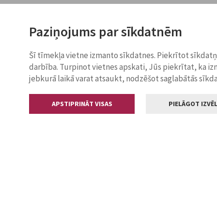
Paziņojums par sīkdatnēm
Šī tīmekļa vietne izmanto sīkdatnes. Piekrītot sīkdat
darbība. Turpinot vietnes apskati, Jūs piekrītat, ka i
jebkurā laikā varat atsaukt, nodzēšot saglabātās sīkd
APSTIPRINĀT VISAS
PIELĀGOT IZVĒL
Kontakti
Jelgavas valstp
Lielā iela 11