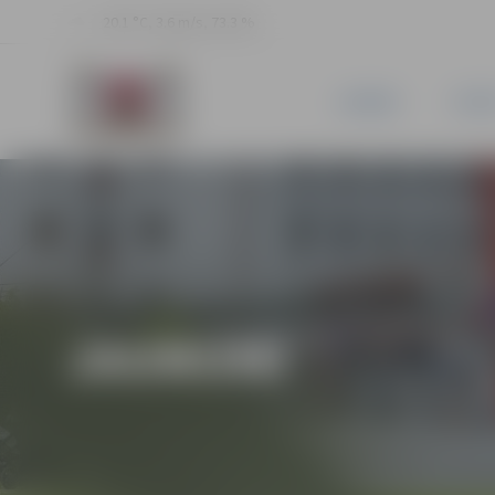
20.1 °C, 3.6 m/s, 73.3 %
JAUNUMI
PILSĒ
JAUNUMI