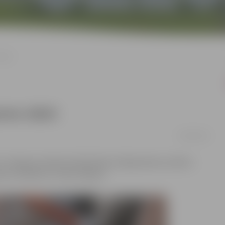
āsti
mes stāsti
26/09/2018
14 Jelgavas pilsētas bibliotēkas Krišjāņa Barona zālē ar
veno redaktoru Ilmārs Šlāpinu.