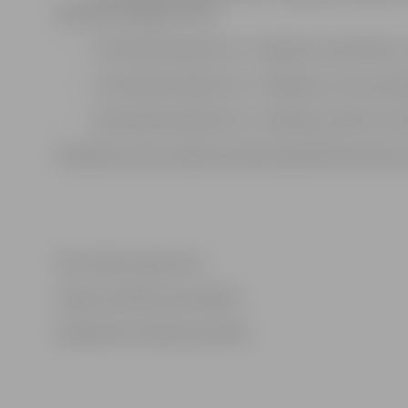
dalībnieku Edgaru Kreili.
– 14. oktobrī pulksten 14 – tikšanās ar rakstnieku, 
– 4. novembrī pulksten 14 – tikšanās ar uztura speci
– 9. decembrī pulksten 14 – tikšanās ar aktrisi un re
Sarīkojumus bez maksas aicinām apmeklēt ikvienam 
Informācija sagatavota
Jelgavas pilsētas pašvaldības
Sabiedrisko attiecību pārvaldē