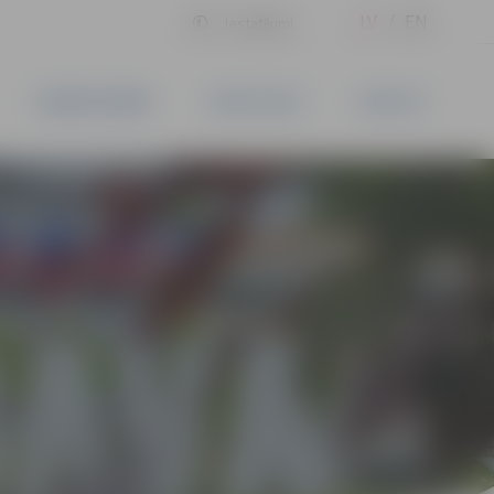
LV
EN
Iestatījumi
UZŅĒMĒJDARBĪBA
PAKALPOJUMI
KONTAKTI