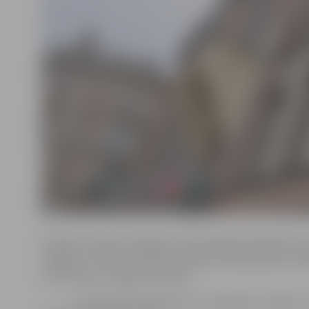
Godinot Latvijas simtgadi un aktualizējot piederību sa
Jelgavas” ietvaros notiks tikšanās ar ievērojamiem c
loma ir bijusi Jelgavas pilsētai.
– 27. septembrī pulksten 18 – tikšanās ar mūziķi, TV