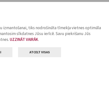
ņu izmantošanai, tiks nodrošināta tīmekļa vietnes optimāla
zmantosim sīkdatnes Jūsu ierīcē. Savu piekrišanu Jūs
atnes.
UZZINĀT VAIRĀK
.
I
ATCELT VISAS
Klientu apkalpošana
ilsētas pašvaldība
Darba laiks
, Jelgava, LV-3001
Pirmdienās
8.00 - 18.00