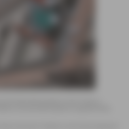
vai dzimtajai pilsētai pasākumu cikla “Es nāku no
ilvēkiem, kuru personības tapšanā un izaugsmē būtiska
3 šovu “Koru kari”, “X faktors” un LTV 1 šova “Supernova”