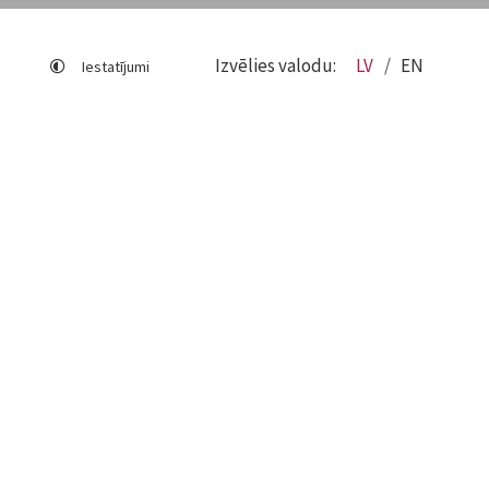
Izvēlies valodu:
LV
EN
Iestatījumi
Lapas karte
Viegli lasīt
Sociālo mediju lietošana