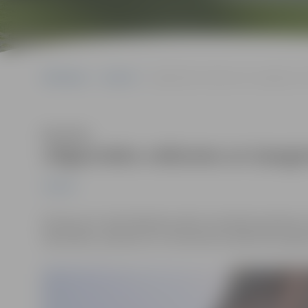
Sākumlapa
Jaunumi
Jelgavnieku veiksmes un izaugsmes st
Klausīties
Jelgavnieku veiksmes un izaugs
Jaunumi
Otrā sarunu cikla tikšanās notiks 14. oktobrī pulksten 
rakstnieku, publicistu un interneta žurnāla Satori gal