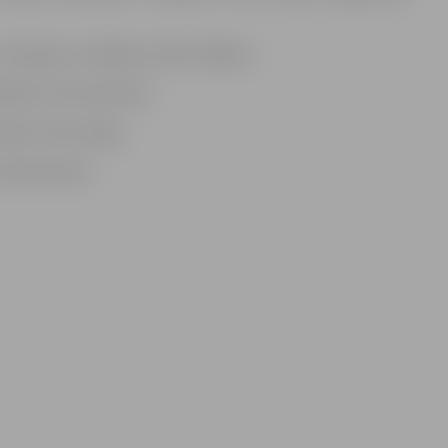
tulkotāju un dīdžeju Ilmāru Šlāpinu.
ālisti Lolitu Neimani
žisori Indru Rogu
interesentam.