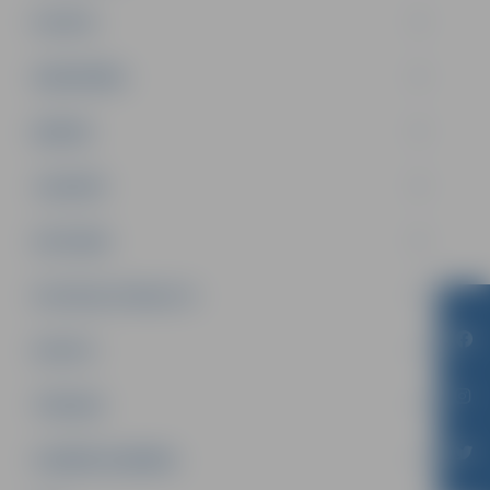
PILSĒTA
SABIEDRĪBA
ĢIMENE
JAUNIEŠI
SATIKSME
SOCIĀLAIS ATBALSTS
SPORTS
TŪRISMS
UZŅĒMĒJDARBĪBA