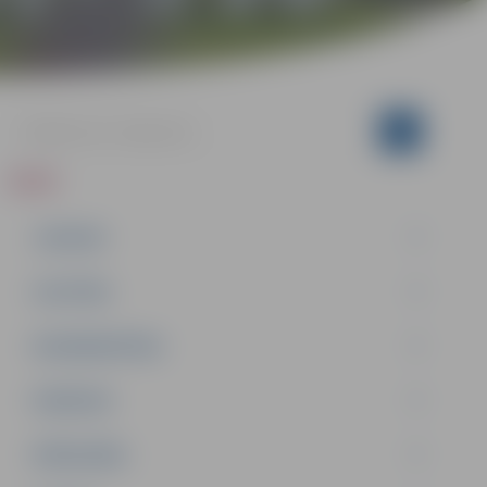
ZIŅAS
JAUNUMI
IZGLĪTĪBA
NODARBINĀTĪBA
PASĀKUMI
PAŠVALDĪBA