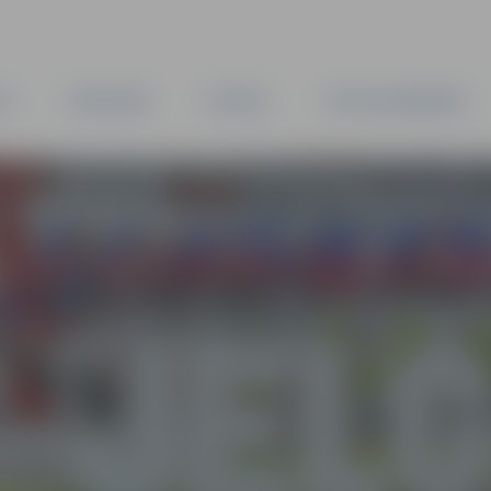
TA
PAŠVALDĪBA
IESTĀDES
KAPITĀLSABIEDRĪBAS