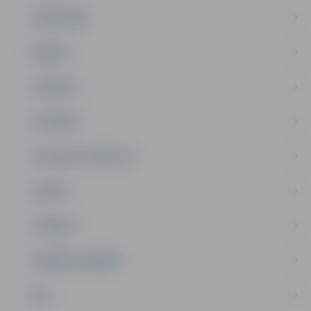
SABIEDRĪBA
ĢIMENE
JAUNIEŠI
SATIKSME
SOCIĀLAIS ATBALSTS
SPORTS
TŪRISMS
UZŅĒMĒJDARBĪBA
NVO