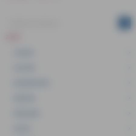
ZIŅAS
JAUNUMI
IZGLĪTĪBA
NODARBINĀTĪBA
PASĀKUMI
PAŠVALDĪBA
PILSĒTA