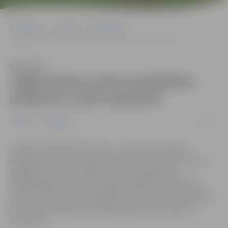
Sākumlapa
Jaunumi
Sabiedrība
Jelgavniekus aicina piedalīties ierakumu sveču darbnīcā
Klausīties
Jelgavniekus aicina piedalīties
ierakumu sveču darbnīcā
17/11/2022
Jaunumi
Sabiedrība
Iestāde “Sabiedriskais centrs” aicina iedzīvotājus
iesaistīties akcijā – izgatavot ierakumu sveces, kas tiks
nogādātas Ukrainā valsts aizstāvju vajadzībām.
Sabiedriskajā centrā Skolotāju ielā 8 katru pirmdienu
notiks ierakumu sveču izgatavošanas darbnīcas. Plānots,
ka akcija turpināsies līdz 2023. gada sveču mēnesim –
februārim.