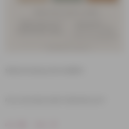
Sīkāka informācija pa tālruni 63005527.
Foto un informācija: iestāde “Sabiedriskais centrs”
Drukāt
Dalīties