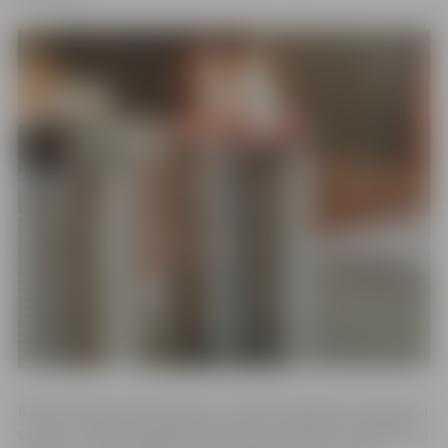
Rīkotās akcijas laikā ikviens ir aicināts izgatavot ierakumu
sveces, izmantojot gofrēto kartonu, konservu bundžu un