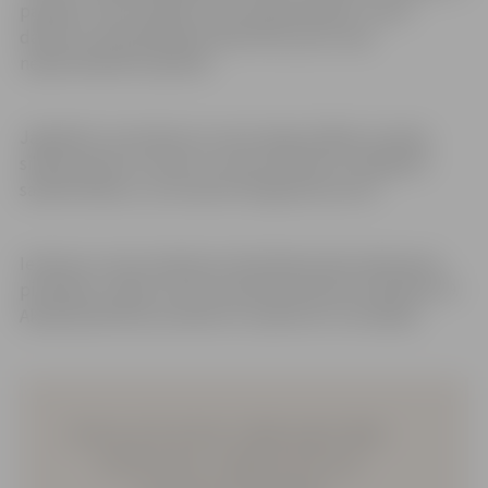
parafīnu, kā arī ziedot sveču izejmateriālus. Sveču
darbnīcu apmeklētāji aicināti līdzi ņemt visas
nepieciešamās izejvielas.
Jāpiebilst, ka ierakumu sveces deg vairākas stundas,
sildot karavīrus, kā arī uz sveces liesmas ir iespējams
sasildīt ēdienu, vai izmantot kā gaismas avotu.
Ierakumu sveču darbnīcas Skolotāju ielā noritēs katru
pirmdienu, sākot no 28. novembra pulksten 16.30 līdz 19.
Akcijā iesaistīties aicināti arī uzņēmumi un iestādes.