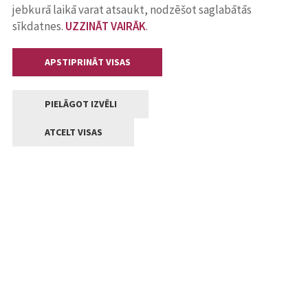
jebkurā laikā varat atsaukt, nodzēšot saglabātās
sīkdatnes.
UZZINĀT VAIRĀK
.
APSTIPRINĀT VISAS
PIELĀGOT IZVĒLI
ATCELT VISAS
Kontakti
Jelgavas valstpilsētas pašvaldība