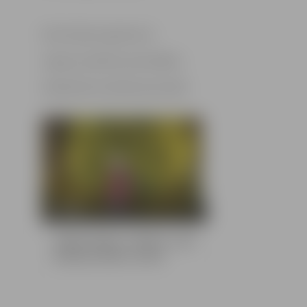
Informācija sagatavota
Jelgavas pilsētas pašvaldības
Sabiedrisko attiecību pārvaldē
10 bildes
Jelgavniekus svētkos sveic
Ziemassvētku vecītis