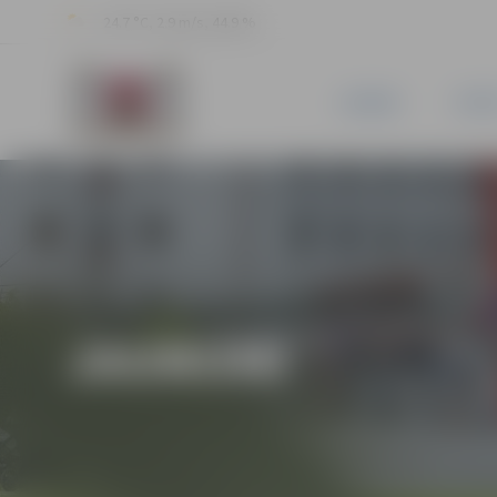
24.7 °C, 2.9 m/s, 44.9 %
JAUNUMI
PILSĒ
JAUNUMI