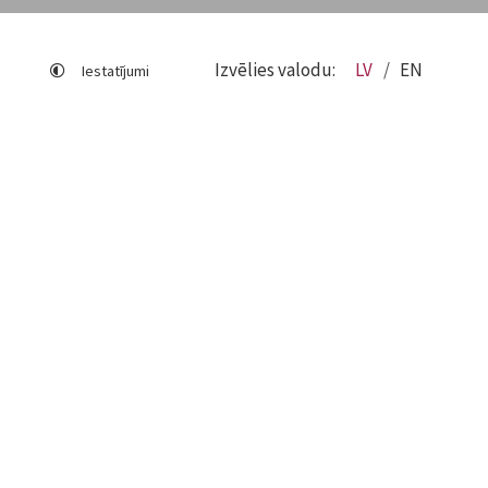
Izvēlies valodu:
LV
EN
Iestatījumi
Lapas karte
Viegli lasīt
Sociālo mediju lietošana