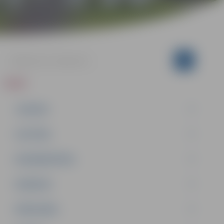
ZIŅAS
JAUNUMI
IZGLĪTĪBA
NODARBINĀTĪBA
PASĀKUMI
PAŠVALDĪBA