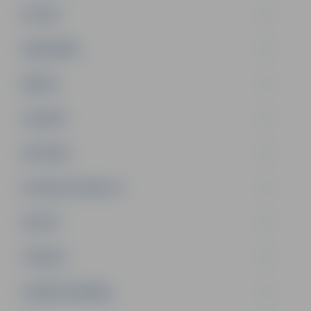
PILSĒTA
SABIEDRĪBA
ĢIMENE
JAUNIEŠI
SATIKSME
SOCIĀLAIS ATBALSTS
SPORTS
TŪRISMS
UZŅĒMĒJDARBĪBA