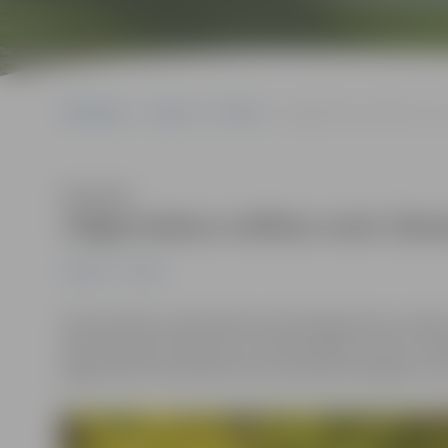
Sākumlapa
Jaunumi
Pilsēta
Jelgavniekus svētkos sveic
Klausīties
Jelgavniekus svētkos sveic Ziem
Jaunumi
Pilsēta
Ziemassvētku priekšvakarā sveikt jelgavniekus svētko
Ziemassvētku ekspresis un Ziemassvētku vecītis. Ievē
jelgavnieki tika aicināti vērot pa atvērtiem logiem vai 