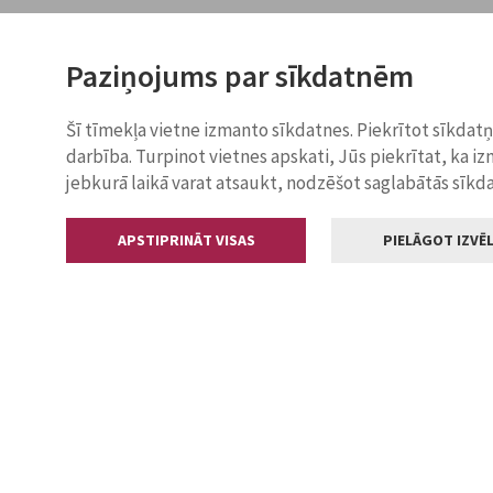
Paziņojums par sīkdatnēm
Šī tīmekļa vietne izmanto sīkdatnes. Piekrītot sīkdat
darbība. Turpinot vietnes apskati, Jūs piekrītat, ka i
jebkurā laikā varat atsaukt, nodzēšot saglabātās sīkd
APSTIPRINĀT VISAS
PIELĀGOT IZVĒL
Kontakti
Jelgavas valstp
Lielā iela 11