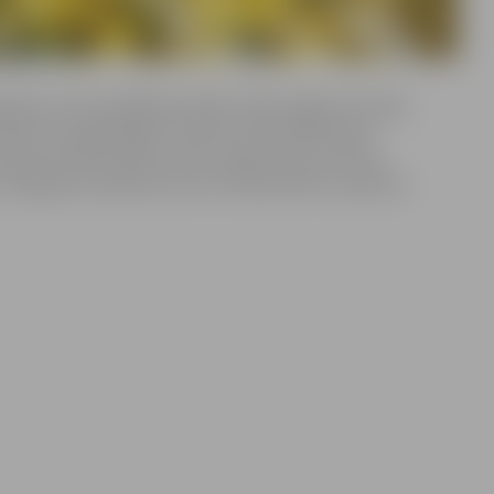
ku vecītis atklāja pie lielās svētku egles Hercoga
dināt un gaidāmajos svētkos sveikt Pārlielupes
rajonā. Ziemassvētku vecīti varēja satikt arī Puķu,
, Zemgales prospektā, kā arī Ziemassvētku ekspresis