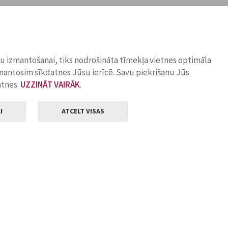
ņu izmantošanai, tiks nodrošināta tīmekļa vietnes optimāla
zmantosim sīkdatnes Jūsu ierīcē. Savu piekrišanu Jūs
atnes.
UZZINĀT VAIRĀK
.
I
ATCELT VISAS
Klientu apkalpošana
ilsētas pašvaldība
Darba laiks
, Jelgava, LV-3001
Pirmdienās
8.00 - 18.00