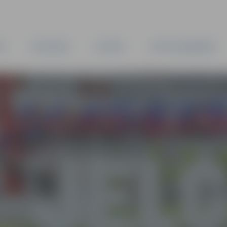
TA
PAŠVALDĪBA
IESTĀDES
KAPITĀLSABIEDRĪBAS