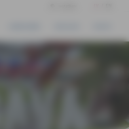
LV
EN
Iestatījumi
UZŅĒMĒJDARBĪBA
PAKALPOJUMI
KONTAKTI