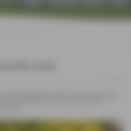
 Ziemassvētku vecītis
assvētku vecītis
23/12/2020
s, apmeklējot pilsētas dzīvojamos rajonus, devās īpašais
rojot visus drošības pasākumus, svētku sveicienu
no balkona.