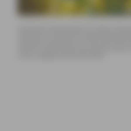
Ziemassvētku ekspreša ceļojumu pa Jelgavu Ziemassvēt
Jēkaba laukumā. Tālāk svētku ekspresis devās pieskan
iedzīvotājus un jelgavniekus, kuri dzīvo Neretas ielas 
Satiksmes, Ganību, Vīgriežu ielas dzīvojamos rajonos
sveicienu sagādāja Ozolpils iedzīvotājiem.