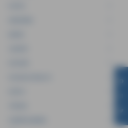
PILSĒTA
SABIEDRĪBA
ĢIMENE
JAUNIEŠI
SATIKSME
SOCIĀLAIS ATBALSTS
SPORTS
TŪRISMS
UZŅĒMĒJDARBĪBA