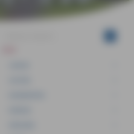
ZIŅAS
JAUNUMI
IZGLĪTĪBA
NODARBINĀTĪBA
PASĀKUMI
PAŠVALDĪBA