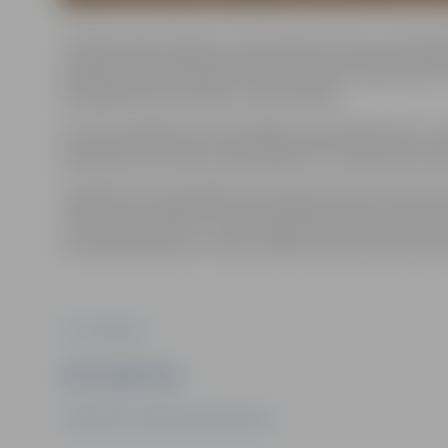
Tikšanās laikā Jelgavas valstspilsētas domes priekšsēdē
parlamentārais sekretārs Jānis Irbe pārrunāja pilsētai
energokopienu attīstību mūsu pilsētā.
Sarunā piedalījās arī pašvaldības kapitālsabiedrību va
jautājumus par valsts, pašvaldības un uzņēmuma savs
Jāpiebilst, ka reģionālās vizītes gaitā ministrs diena
universitāti (LBTU), kur diskutēja par LBTU lomu klim
arī apskatīja Meža un vides zinātņu fakultātes laborat
Foto: Jelgava.lv
Ziņu sagatavoja
Sabiedrisko attiecību departaments