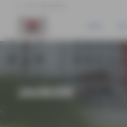
22.5 °C, 3.4 m/s, 58.3 %
JAUNUMI
PILSĒ
JAUNUMI