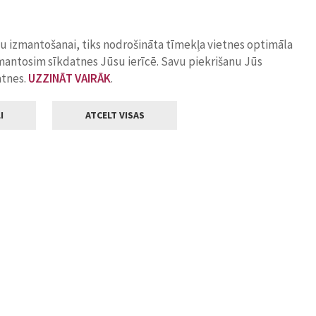
ņu izmantošanai, tiks nodrošināta tīmekļa vietnes optimāla
zmantosim sīkdatnes Jūsu ierīcē. Savu piekrišanu Jūs
atnes.
UZZINĀT VAIRĀK
.
I
ATCELT VISAS
Klientu apkalpošana
ilsētas pašvaldība
Darba laiks
, Jelgava, LV-3001
Pirmdienās
8.00 - 18.00
Otrdienās
8.00 - 17.00
22
Trešdienās
8.00 - 17.00
va.lv