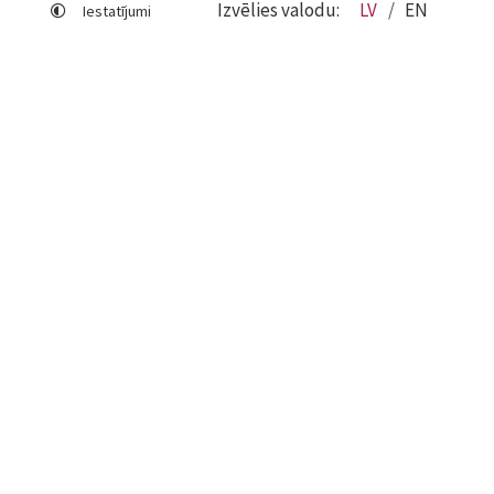
Izvēlies valodu:
LV
EN
Iestatījumi
Lapas karte
Viegli lasīt
Sociālo mediju lietošana
Sīkdatņu izmantošana
Piekļūstamības paziņojums