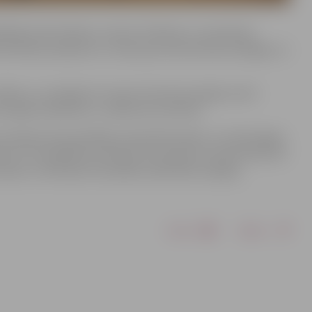
tājs Andris Rāviņš, ministrs K.Melnis un ministrijas
 aktuālos jautājumus, tostarp par alternatīvās enerģijas un
dība un uzņēmēji. Arī viņiem tika dota iespēja uzdot
tarpējo sadarbību un nākotnes attīstību.
s pirmajā pusē apmeklēja Latvijas Biozinātņu un tehnoloģiju
ata un enerģētikas politikas īstenošanā un pētniecībā, kā
orijas un ieskicēja turpmākās sadarbības iespējas.
Drukāt
Dalīties