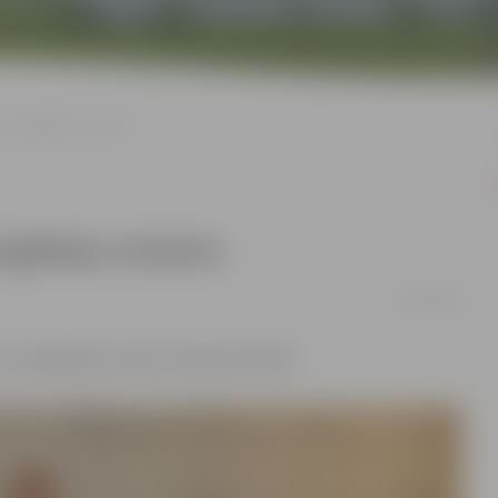
 enerģētikas ministrs
rģētikas ministrs
02/02/2024
n enerģētikas ministrs Kaspars Melnis.