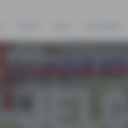
TA
PAŠVALDĪBA
IESTĀDES
KAPITĀLSABIEDRĪBAS