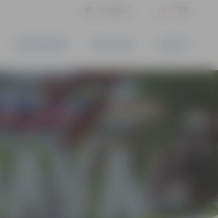
LV
EN
Iestatījumi
UZŅĒMĒJDARBĪBA
PAKALPOJUMI
KONTAKTI