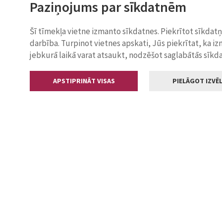
Paziņojums par sīkdatnēm
Šī tīmekļa vietne izmanto sīkdatnes. Piekrītot sīkdat
darbība. Turpinot vietnes apskati, Jūs piekrītat, ka i
jebkurā laikā varat atsaukt, nodzēšot saglabātās sīkd
APSTIPRINĀT VISAS
PIELĀGOT IZVĒL
Kontakti
Jelgavas valstp
Lielā iela 11
+371 630055
pasts@jelga