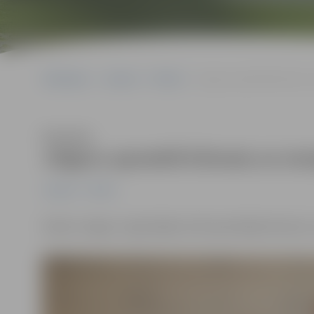
Sākumlapa
Jaunumi
Pilsēta
Jelgavu apmeklē klimata un
Klausīties
Jelgavu apmeklē klimata un ene
Jaunumi
Pilsēta
Šodien Jelgavu reģionālajā vizītē apmeklēja klimata u