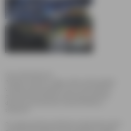
Foto: Publicitātes foto
Piektdien, 25.janvārī, Jelgavu darba vizītē apmeklēs
veselības ministre Ingrīda Circene. Vizītes laikā tiks
prezentēti Neatliekamās medicīniskās palīdzības
dienesta jaunie operatīvie transportlīdzekļi un
aprīkojums.
Pie Jelgavas pilsētas poliklīnikas Sudraba Edžus ielā 10