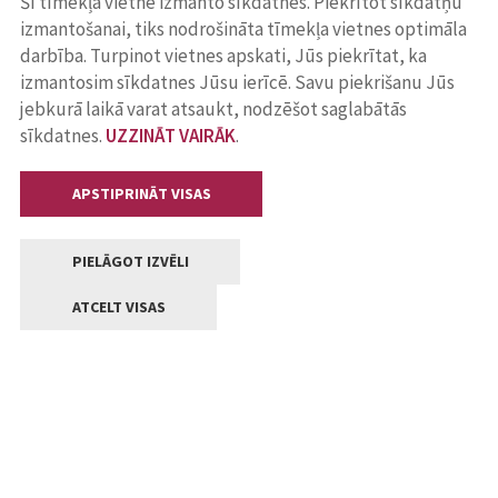
Šī tīmekļa vietne izmanto sīkdatnes. Piekrītot sīkdatņu
izmantošanai, tiks nodrošināta tīmekļa vietnes optimāla
darbība. Turpinot vietnes apskati, Jūs piekrītat, ka
izmantosim sīkdatnes Jūsu ierīcē. Savu piekrišanu Jūs
jebkurā laikā varat atsaukt, nodzēšot saglabātās
sīkdatnes.
UZZINĀT VAIRĀK
.
APSTIPRINĀT VISAS
PIELĀGOT IZVĒLI
ATCELT VISAS