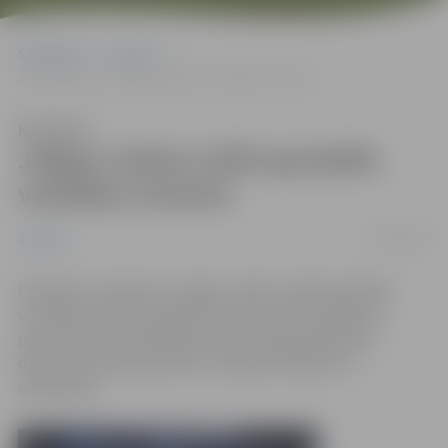
Sākumlapa
Jaunumi
Jelgavu darba vizītē apmeklēs veselības ministre
Klausīties
Jelgavu darba vizītē apmeklēs
veselības ministre
24/01/2013
Jaunumi
Piektdien, 25.janvārī, Jelgavu darba vizītē apmeklēs
veselības ministre Ingrīda Circene. Vizītes laikā tiks
prezentēti Neatliekamās medicīniskās palīdzības
dienesta jaunie operatīvie transportlīdzekļi un
aprīkojums.