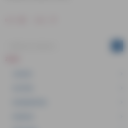
Drukāt
Dalīties
ZIŅAS
JAUNUMI
IZGLĪTĪBA
NODARBINĀTĪBA
PASĀKUMI