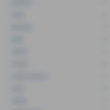
PAŠVALDĪBA
PILSĒTA
SABIEDRĪBA
ĢIMENE
JAUNIEŠI
SATIKSME
SOCIĀLAIS ATBALSTS
SPORTS
TŪRISMS