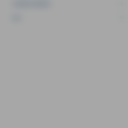
UZŅĒMĒJDARBĪBA
NVO