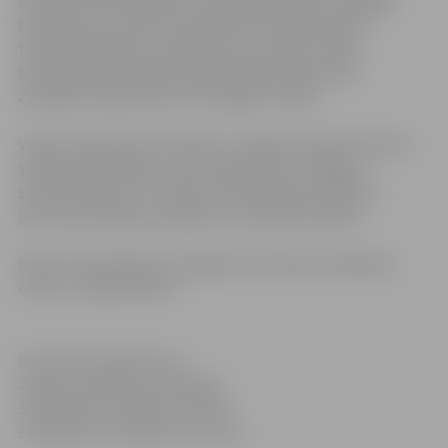
pulksten 9.30 veselības ministre piedalīsies svinīgajā
pasākumā, kurā tiks prezentēti jaunie operatīvie
transportlīdzekļi un aprīkojums, ar kādu strādā
Neatliekamās medicīniskās palīdzības dienesta
Zemgales reģionālā centra brigāžu mediķi.
Vizītes laikā ministre tiksies ar Jelgavas pilsētas domes
vadības pārstāvjiem, kā arī iepazīsies ar Jelgavas
slimnīcas darbu. Ar slimnīcas darbiniekiem plānots
pārrunāt aktuālos jautājumus veselības aprūpē.
Ministre apmeklēs arī Jelgavas Pensionāru biedrības
centru „Sadraudzība”.
Informācija sagatavota
Jelgavas pilsētas pašvaldības
Sabiedrisko attiecību pārvaldē
sadarbībā ar Veselības ministriju