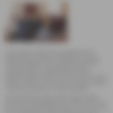
7.aprīlī Jelgavu oficiālā vizītē apmeklēja Ukrainas
Augstākās radas pārstāvji un delegācija no Horvātijas.
Ukrainas delegācijas vizītes mērķis bija iepazīties ar
pašvaldības darbu, uzņēmējdarbības attīstību,
augstākās izglītības sistēmu un Ukraiņu kultūras centra
“Džerelo” darbību, savukārt horvāti uzzināja par Jelgavā
realizētajiem projektiem un nākotnes plāniem.
Ukrainas Augstākās radas pārstāvji Jelgavas pilsētas
domē tikās ar priekšsēdētāja vietnieci Ritu Vectirāni, bet
pēc tam apmeklēja biokoģenerācijas staciju “Fortum” un