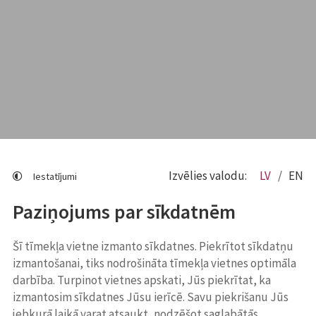
Izvēlies valodu:
LV
EN
Iestatījumi
Paziņojums par sīkdatnēm
Šī tīmekļa vietne izmanto sīkdatnes. Piekrītot sīkdatņu
izmantošanai, tiks nodrošināta tīmekļa vietnes optimāla
darbība. Turpinot vietnes apskati, Jūs piekrītat, ka
izmantosim sīkdatnes Jūsu ierīcē. Savu piekrišanu Jūs
jebkurā laikā varat atsaukt, nodzēšot saglabātās