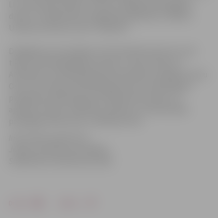
LLU Veterināro klīniku. Vizītes noslēgumā delegācija
devās uz Sabiedrības integrācijas pārvaldi un tikās ar
Ukraiņu kultūras centru “Džerelo”.
Delegācija no Horvātijas Sv.Trīsvienības baznīcas tornī
tikās ar priekšsēdētāja vietnieku Juriju Strodu un
Attīstības un pilsētplānošanas pārvaldes vadītāju Gunitu
Osīti, kas viesiem pastāstīja gan par jau realizētajiem
projektiem pilsētā, gan par nākotnes iecerēm. Lai
apskatītu dažus realizētos projektus, horvāti devās
pastaigā pa Pasta salu un Mītavas tiltu.
Informācija sagatavota
Jelgavas pilsētas pašvaldības
Sabiedrisko attiecību pārvaldē
Drukāt
Dalīties