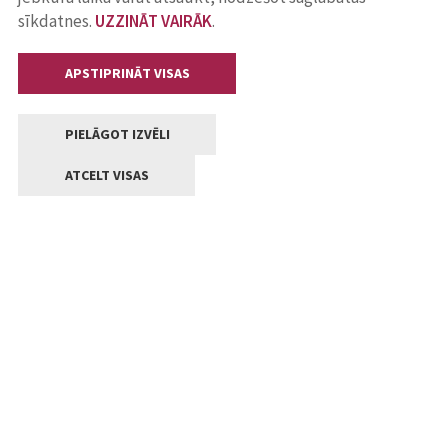
sīkdatnes.
UZZINĀT VAIRĀK
.
APSTIPRINĀT VISAS
PIELĀGOT IZVĒLI
ATCELT VISAS
Kontakti
Jelgavas valstpilsētas pašvaldība
Lielā iela 11, Jelgava, LV-3001