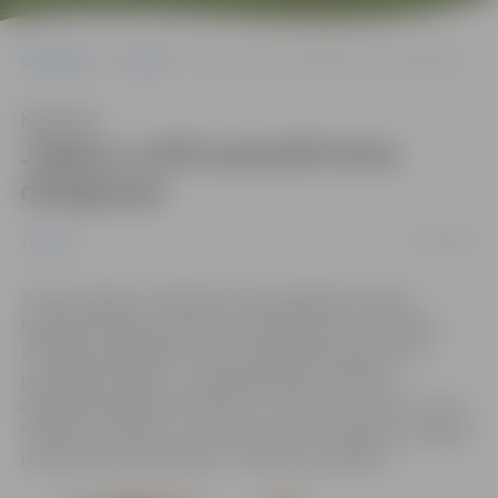
Sākumlapa
Jaunumi
Jelgavu vizītē apmeklē divas delegācijas
Klausīties
Jelgavu vizītē apmeklē divas
delegācijas
07/04/2016
Jaunumi
7.aprīlī Jelgavu oficiālā vizītē apmeklēja Ukrainas
Augstākās radas pārstāvji un delegācija no Horvātijas.
Ukrainas delegācijas vizītes mērķis bija iepazīties ar
pašvaldības darbu, uzņēmējdarbības attīstību,
augstākās izglītības sistēmu un Ukraiņu kultūras centra
“Džerelo” darbību, savukārt horvāti uzzināja par Jelgavā
realizētajiem projektiem un nākotnes plāniem.