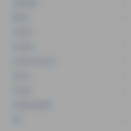
SABIEDRĪBA
ĢIMENE
JAUNIEŠI
SATIKSME
SOCIĀLAIS ATBALSTS
SPORTS
TŪRISMS
UZŅĒMĒJDARBĪBA
NVO