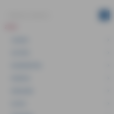
ZIŅAS
JAUNUMI
IZGLĪTĪBA
NODARBINĀTĪBA
PASĀKUMI
PAŠVALDĪBA
PILSĒTA